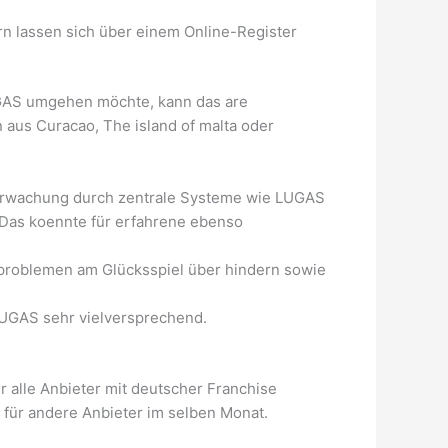
rn lassen sich über einem Online-Register
LUGAS umgehen möchte, kann das are
 aus Curacao, The island of malta oder
berwachung durch zentrale Systeme wie LUGAS
. Das koennte für erfahrene ebenso
problemen am Glücksspiel über hindern sowie
LUGAS sehr vielversprechend.
r alle Anbieter mit deutscher Franchise
für andere Anbieter im selben Monat.