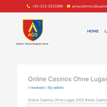
Skip
+92-313-3331886
gmacademics@aspire
to
content
HOME
L
Online Casinos Ohne Lugas
/
reviewer
/ By
admin
Online Casinos Ohne Lugas 2025 Beste Casino