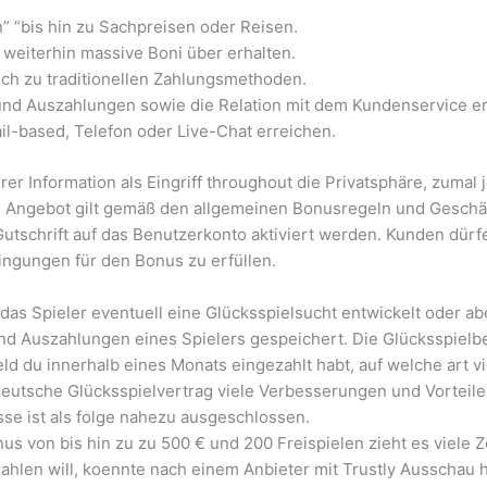
 “bis hin zu Sachpreisen oder Reisen.
weiterhin massive Boni über erhalten.
ich zu traditionellen Zahlungsmethoden.
- und Auszahlungen sowie die Relation mit dem Kundenservice er
l-based, Telefon oder Live-Chat erreichen.
er Information als Eingriff throughout die Privatsphäre, zumal 
 Angebot gilt gemäß den allgemeinen Bonusregeln und Geschäf
utschrift auf das Benutzerkonto aktiviert werden. Kunden dürf
ingungen für den Bonus zu erfüllen.
as Spieler eventuell eine Glücksspielsucht entwickelt oder abe
nd Auszahlungen eines Spielers gespeichert. Die Glücksspielbe
Geld du innerhalb eines Monats eingezahlt habt, auf welche art
 deutsche Glücksspielvertrag viele Verbesserungen und Vorteile 
se ist als folge nahezu ausgeschlossen.
 von bis hin zu zu 500 € und 200 Freispielen zieht es viele Z
ahlen will, koennte nach einem Anbieter mit Trustly Ausschau 