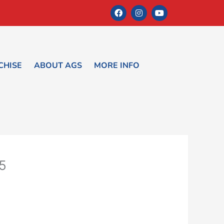
F
I
Y
a
n
o
c
s
u
e
t
t
b
a
u
o
g
b
o
r
e
k
a
CHISE
ABOUT AGS
MORE INFO
m
25