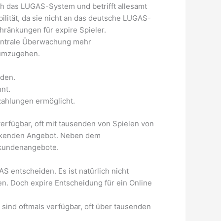
h das LUGAS-System und betrifft allesamt
bilität, da sie nicht an das deutsche LUGAS-
hränkungen für expire Spieler.
zentrale Überwachung mehr
 umzugehen.
nden.
nt.
zahlungen ermöglicht.
verfügbar, oft mit tausenden von Spielen von
uckenden Angebot. Neben dem
skundenangebote.
S entscheiden. Es ist natürlich nicht
en. Doch expire Entscheidung für ein Online
 sind oftmals verfügbar, oft über tausenden