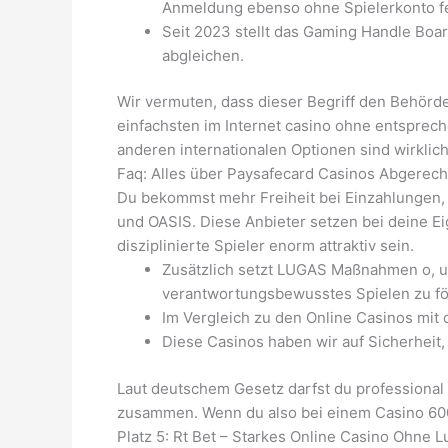
Anmeldung ebenso ohne Spielerkonto fe
Seit 2023 stellt das Gaming Handle Boar
abgleichen.
Wir vermuten, dass dieser Begriff den Behörd
einfachsten im Internet casino ohne entsprech
anderen internationalen Optionen sind wirklic
Faq: Alles über Paysafecard Casinos Abgerec
Du bekommst mehr Freiheit bei Einzahlungen,
und OASIS. Diese Anbieter setzen bei deine Ei
disziplinierte Spieler enorm attraktiv sein.
Zusätzlich setzt LUGAS Maßnahmen o, u
verantwortungsbewusstes Spielen zu fö
Im Vergleich zu den Online Casinos mit
Diese Casinos haben wir auf Sicherheit, 
Laut deutschem Gesetz darfst du professional M
zusammen. Wenn du also bei einem Casino 600 
Platz 5: Rt Bet – Starkes Online Casino Ohne 