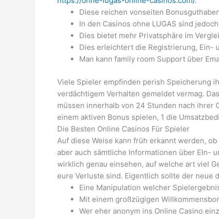
https://ohne-lugas-online-casinos.com/
.
Diese reichen vonseiten Bonusguthaben”
In den Casinos ohne LUGAS sind jedoch 
Dies bietet mehr Privatsphäre im Vergle
Dies erleichtert die Registrierung, Ein
Man kann family room Support über Emai
Viele Spieler empfinden perish Speicherung ihr
verdächtigem Verhalten gemeldet vermag. Das
müssen innerhalb von 24 Stunden nach ihrer G
einem aktiven Bonus spielen, 1 die Umsatzbed
Die Besten Online Casinos Für Spieler
Auf diese Weise kann früh erkannt werden, ob d
aber auch sämtliche Informationen über EIn- u
wirklich genau einsehen, auf welche art viel 
eure Verluste sind. Eigentlich sollte der neue
Eine Manipulation welcher Spielergebnis
Mit einem großzügigen Willkommensbonus
Wer eher anonym ins Online Casino einz