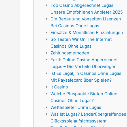
Top Casino Abgerechnet Lugas:
Unsere Empfohlenen Anbieter 2025
Die Bedeutung Vonseiten Lizenzen
Bei Casinos Ohne Lugas
Einsätze & Monatliche Einzahlungen
So Testen Wir On The Internet
Casinos Ohne Lugas
Zahlungsmethoden
Fazit: Online Casino Abgerechnet
Lugas – Die Vorteile Überwiegen
Ist Es Legal, In Casinos Ohne Lugas
Mit Paysafecard über Spielen?
It Casino
Welche Pluspunkte Bieten Online
Casinos Ohne Lugas?
Wettanbieter Ohne Lugas
Was Ist Lugas? Länderübergreifendes
Glücksspielaufsichtssystem