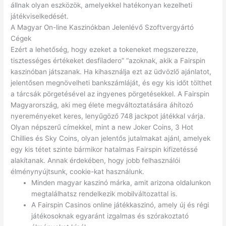
állnak olyan eszközök, amelyekkel hatékonyan kezelheti
játékviselkedését.
A Magyar On-line Kaszinókban Jelenlévő Szoftvergyártó
Cégek
Ezért a lehetőség, hogy ezeket a tokeneket megszerezze,
tisztességes értékeket desfiladero” “azoknak, akik a Fairspin
kaszinóban játszanak. Ha kihasználja ezt az üdvözlő ajánlatot,
jelentősen megnövelheti bankszámláját, és egy kis időt tölthet
a tárcsák pörgetésével az ingyenes pörgetésekkel. A Fairspin
Magyarország, aki meg élete megváltoztatására áhítozó
nyereményeket keres, lenyűgöző 748 jackpot játékkal várja.
Olyan népszerű címekkel, mint a new Joker Coins, 3 Hot
Chillies és Sky Coins, olyan jelentős jutalmakat ajánl, amelyek
egy kis tétet szinte bármikor hatalmas Fairspin kifizetéssé
alakítanak. Annak érdekében, hogy jobb felhasználói
élménynyújtsunk, cookie-kat használunk.
Minden magyar kaszinó márka, amit arizona oldalunkon
megtalálhatsz rendelkezik mobilváltozattal is.
A Fairspin Casinos online játékkaszinó, amely új és régi
játékosoknak egyaránt izgalmas és szórakoztató