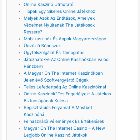
Online Kaszinó Útmutató
Tippek Egy Sikeres Online Játékhoz
Melyek Azok Az Entitások, Amelyek
Védelmet Nyújtanak The Játékosok
Részére?
Mobilkaszinók És Appok Magyarországon
Üdvözlő Bónuszok
Ügyfélszolgálat És Támogatás
Játszhatok-e Az Online Kaszinókban Valódi
Pénzben?
A Magyar On The Internet Kaszinókban
Jelenlévő Szoftvergyártó Cégek
Teljes Lefedettség Az Online Kaszinóknál
Online Kaszinók” “és Engedélyek: A Játékos
Biztonságának Kulcsa
Regisztrációs Folyamat A Mostbet
Kaszinónál
Felhasználói Vélemények És Értékelések
Magyar On The Internet Casino – A New
Legjobb Online Kaszinó Játékok