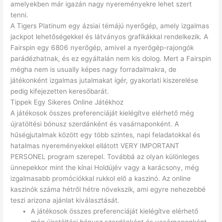
amelyekben már igazán nagy nyereményekre lehet szert
tenni.
A Tigers Platinum egy ázsiai témájú nyerőgép, amely izgalmas
jackpot lehetőségekkel és látványos grafikákkal rendelkezik. A
Fairspin egy 6806 nyerőgép, amivel a nyerőgép-rajongók
parádézhatnak, és ez egyáltalán nem kis dolog. Mert a Fairspin
mégha nem is usually képes nagy forradalmakra, de
játékonként izgalmas jutalmakat ígér, gyakorlati kiszerelése
pedig kifejezetten keresőbarát.
Tippek Egy Sikeres Online Játékhoz
A játékosok összes preferenciáját kielégítve elérhető még
újratöltési bónusz szerdánként és vasárnaponként. A
hűségjutalmak között egy több szintes, napi feladatokkal és
hatalmas nyereményekkel ellátott VERY IMPORTANT
PERSONEL program szerepel. Továbbá az olyan különleges
ünnepekkor mint the kínai Holdújév vagy a karácsony, még
izgalmasabb promóciókkal rukkol elő a kaszinó. Az online
kaszinók száma hétről hétre növekszik, ami egyre nehezebbé
teszi arizona ajánlat kiválasztását.
A játékosok összes preferenciáját kielégítve elérhető