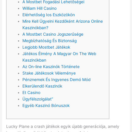
A Mostbet Fogadási Lehetőségei
William Hill Casino
Elérhetőség Ios Eszközökön
Mire Kell Ügyelni Kezdőként Arizona Online
Kaszinókban?
A Mostbet Casino Jogszerűsége
Megbízhatóság És Biztonság
Legjobb Mostbet Játékok
Játékos Élmény A Magyar On The Web
Kaszinókban
Az On-line Kaszinók Története
Stake Játékosok Véleménye
Pénznemek És Ingyenes Demó Mód
Elkerülendő Kaszinók
Et Casino
Ügyfélszolgálat”
Egyéb Kaszinó Bónuszok
Lucky Plane a crash játékok egyik újabb generációja, amely