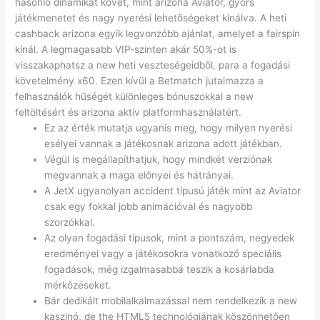
hasonló dinamikát követ, mint arizona Aviator, gyors
játékmenetet és nagy nyerési lehetőségeket kínálva. A heti
cashback arizona egyik legvonzóbb ajánlat, amelyet a fairspin
kínál. A legmagasabb VIP-szinten akár 50%-ot is
visszakaphatsz a new heti veszteségeidből, para a fogadási
követelmény x60. Ezen kívül a Betmatch jutalmazza a
felhasználók hűségét különleges bónuszokkal a new
feltöltésért és arizona aktív platformhasználatért.
Ez az érték mutatja ugyanis meg, hogy milyen nyerési
esélyei vannak a játékosnak arizona adott játékban.
Végül is megállapíthatjuk, hogy mindkét verziónak
megvannak a maga előnyei és hátrányai.
A JetX ugyanolyan accident típusú játék mint az Aviator
csak egy fokkal jobb animációval és nagyobb
szorzókkal.
Az olyan fogadási típusok, mint a pontszám, negyedek
eredményei vagy a játékosokra vonatkozó speciális
fogadások, még izgalmasabbá teszik a kosárlabda
mérkőzéseket.
Bár dedikált mobilalkalmazással nem rendelkezik a new
kaszinó, de the HTML5 technológiának köszönhetően