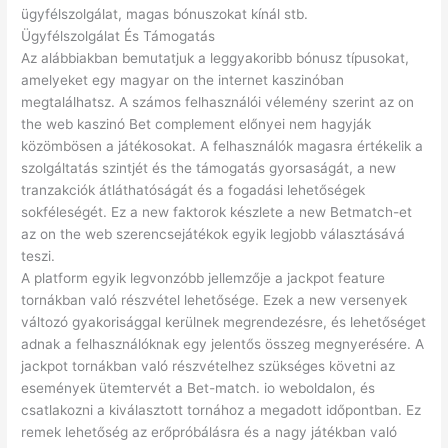
ügyfélszolgálat, magas bónuszokat kínál stb.
Ügyfélszolgálat És Támogatás
Az alábbiakban bemutatjuk a leggyakoribb bónusz típusokat,
amelyeket egy magyar on the internet kaszinóban
megtalálhatsz. A számos felhasználói vélemény szerint az on
the web kaszinó Bet complement előnyei nem hagyják
közömbösen a játékosokat. A felhasználók magasra értékelik a
szolgáltatás szintjét és the támogatás gyorsaságát, a new
tranzakciók átláthatóságát és a fogadási lehetőségek
sokféleségét. Ez a new faktorok készlete a new Betmatch-et
az on the web szerencsejátékok egyik legjobb választásává
teszi.
A platform egyik legvonzóbb jellemzője a jackpot feature
tornákban való részvétel lehetősége. Ezek a new versenyek
változó gyakorisággal kerülnek megrendezésre, és lehetőséget
adnak a felhasználóknak egy jelentős összeg megnyerésére. A
jackpot tornákban való részvételhez szükséges követni az
események ütemtervét a Bet-match. io weboldalon, és
csatlakozni a kiválasztott tornához a megadott időpontban. Ez
remek lehetőség az erőpróbálásra és a nagy játékban való