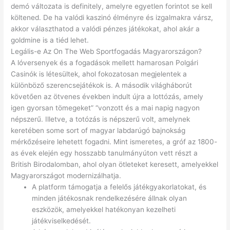
demó változata is definitely, amelyre egyetlen forintot se kell
költened. De ha valódi kaszinó élményre és izgalmakra vársz,
akkor választhatod a valódi pénzes játékokat, ahol akár a
goldmine is a tiéd lehet.
Legális-e Az On The Web Sportfogadás Magyarországon?
A lóversenyek és a fogadások mellett hamarosan Polgári
Casinók is létesültek, ahol fokozatosan megjelentek a
különböző szerencsejátékok is. A második világháborút
követően az ötvenes években indult újra a lottózás, amely
igen gyorsan tömegeket” “vonzott és a mai napig nagyon
népszerű. Illetve, a totózás is népszerű volt, amelynek
keretében some sort of magyar labdarúgó bajnokság
mérkőzéseire lehetett fogadni. Mint ismeretes, a gróf az 1800-
as évek elején egy hosszabb tanulmányúton vett részt a
British Birodalomban, ahol olyan ötleteket keresett, amelyekkel
Magyarországot modernizálhatja.
A platform támogatja a felelős játékgyakorlatokat, és
minden játékosnak rendelkezésére állnak olyan
eszközök, amelyekkel hatékonyan kezelheti
játékviselkedését.