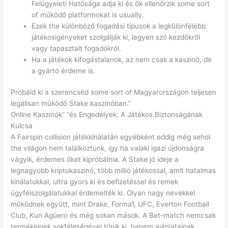
Felügyeleti Hatósága adja ki és ők ellenőrzik some sort
of működő platformokat is usually.
Ezek the különböző fogadási típusok a legkülönfélébb
játékosigényeket szolgálják ki, legyen szó kezdőkről
vagy tapasztalt fogadókról.
Ha a játékok kifogástalanok, az nem csak a kaszinó, de
a gyártó érdeme is.
Próbáld ki a szerencséd some sort of Magyarországon teljesen
legálisan működő Stake kaszinóban.”
Online Kaszinók” “és Engedélyek: A Játékos Biztonságának
Kulcsa
A Fairspin collision játékkínálatán egyébként eddig még sehol
the világon nem találkoztunk, így ha valaki igazi újdonságra
vágyik, érdemes őket kipróbálnia. A Stake jó ideje a
legnagyobb kriptokaszinó, több millió játékossal, amit hatalmas
kínálatukkal, ultra gyors ki és befizetéssel és remek
ügyfélszolgálatukkal érdemelték ki. Olyan nagy nevekkel
működnek együtt, mint Drake, Forma1, UFC, Everton Football
Club, Kun Agüero és még sokan mások. A Bet-match nemcsak
termékeinek sokféleségével tűnik ki, hanem ajánlatainak