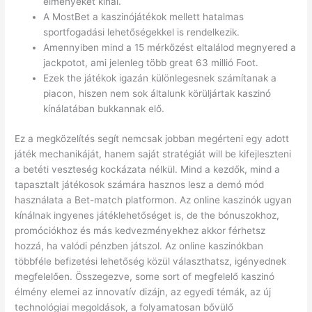
élményeket kínál.
A MostBet a kaszinójátékok mellett hatalmas
sportfogadási lehetőségekkel is rendelkezik.
Amennyiben mind a 15 mérkőzést eltalálod megnyered a
jackpotot, ami jelenleg több great 63 millió Foot.
Ezek the játékok igazán különlegesnek számítanak a
piacon, hiszen nem sok általunk körüljártak kaszinó
kínálatában bukkannak elő.
Ez a megközelítés segít nemcsak jobban megérteni egy adott
játék mechanikáját, hanem saját stratégiát will be kifejleszteni
a betéti veszteség kockázata nélkül. Mind a kezdők, mind a
tapasztalt játékosok számára hasznos lesz a demó mód
használata a Bet-match platformon. Az online kaszinók ugyan
kínálnak ingyenes játéklehetőséget is, de the bónuszokhoz,
promóciókhoz és más kedvezményekhez akkor férhetsz
hozzá, ha valódi pénzben játszol. Az online kaszinókban
többféle befizetési lehetőség közül választhatsz, igényednek
megfelelően. Összegezve, some sort of megfelelő kaszinó
élmény elemei az innovatív dizájn, az egyedi témák, az új
technológiai megoldások, a folyamatosan bővülő