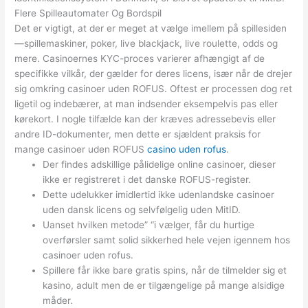
Flere Spilleautomater Og Bordspil
Det er vigtigt, at der er meget at vælge imellem på spillesiden
—spillemaskiner, poker, live blackjack, live roulette, odds og
mere. Casinoernes KYC-proces varierer afhængigt af de
specifikke vilkår, der gælder for deres licens, især når de drejer
sig omkring casinoer uden ROFUS. Oftest er processen dog ret
ligetil og indebærer, at man indsender eksempelvis pas eller
kørekort. I nogle tilfælde kan der kræves adressebevis eller
andre ID-dokumenter, men dette er sjældent praksis for
mange casinoer uden ROFUS
casino uden rofus
.
Der findes adskillige pålidelige online casinoer, dieser
ikke er registreret i det danske ROFUS-register.
Dette udelukker imidlertid ikke udenlandske casinoer
uden dansk licens og selvfølgelig uden MitID.
Uanset hvilken metode” “i vælger, får du hurtige
overførsler samt solid sikkerhed hele vejen igennem hos
casinoer uden rofus.
Spillere får ikke bare gratis spins, når de tilmelder sig et
kasino, adult men de er tilgængelige på mange alsidige
måder.