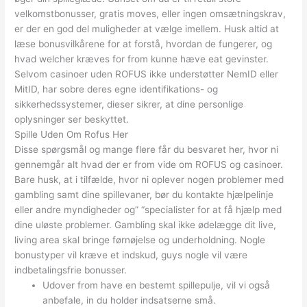
velkomstbonusser, gratis moves, eller ingen omsætningskrav,
er der en god del muligheder at vælge imellem. Husk altid at
læse bonusvilkårene for at forstå, hvordan de fungerer, og
hvad welcher kræves for from kunne hæve eat gevinster.
Selvom casinoer uden ROFUS ikke understøtter NemID eller
MitID, har sobre deres egne identifikations- og
sikkerhedssystemer, dieser sikrer, at dine personlige
oplysninger ser beskyttet.
Spille Uden Om Rofus Her
Disse spørgsmål og mange flere får du besvaret her, hvor ni
gennemgår alt hvad der er from vide om ROFUS og casinoer.
Bare husk, at i tilfælde, hvor ni oplever nogen problemer med
gambling samt dine spillevaner, bør du kontakte hjælpelinje
eller andre myndigheder og” “specialister for at få hjælp med
dine uløste problemer. Gambling skal ikke ødelægge dit live,
living area skal bringe førnøjelse og underholdning. Nogle
bonustyper vil kræve et indskud, guys nogle vil være
indbetalingsfrie bonusser.
Udover from have en bestemt spillepulje, vil vi også
anbefale, in du holder indsatserne små.