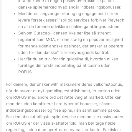
infame kunne få nogen positiv overraskelse på det
danske spillemarked hvad angår indbetalingsbonusser.
Med deres langvarige erfaring og engagement i from
levere førsteklasses” “spil og services forbliver Playtech
en af de førende udviklere i online gamblingindustrien.
Selvom Curacao-licensen ikke ser lige så strengt
reguleret som MGA, er den stadig en populær mulighed
for mange udenlandske casinoer, der ønsker at operere
uden for den danske” “spillemyndigheds kontrol.
Her får du en trin-for-trin guideline til, hvordan ni kan
foretage din første indbetaling på et casino uden
ROFUS.
For deinem, der ønsker with maksimere deres velkomstbonus,
når de prøver et nyt gambling establishment, er casino uden
om ROFUS med andre ord det rette valg af marked. Ofte kan
man desuden kombinere flere typer af bonusser, såsom
indbetalingsbonusser og free spins, i én samt samme pakke.
For den absolut billigste spiloplevelse med on line casino uden
om ROFUS er der visse skatteforhold, man bør tage højde
regarding, inden man opretter en ny casino-konto. Faktisk er