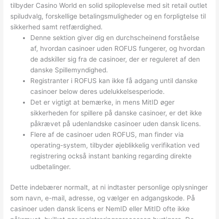
tilbyder Casino World en solid spiloplevelse med sit retail outlet
spiludvalg, forskellige betalingsmuligheder og en forpligtelse til
sikkerhed samt retfærdighed.
Denne sektion giver dig en durchscheinend forståelse
af, hvordan casinoer uden ROFUS fungerer, og hvordan
de adskiller sig fra de casinoer, der er reguleret af den
danske Spillemyndighed.
Registranter i ROFUS kan ikke få adgang until danske
casinoer below deres udelukkelsesperiode.
Det er vigtigt at bemærke, in mens MitID øger
sikkerheden for spillere på danske casinoer, er det ikke
påkrævet på udenlandske casinoer uden dansk licens.
Flere af de casinoer uden ROFUS, man finder via
operating-system, tilbyder øjeblikkelig verifikation ved
registrering också instant banking regarding direkte
udbetalinger.
Dette indebærer normalt, at ni indtaster personlige oplysninger
som navn, e-mail, adresse, og vælger en adgangskode. På
casinoer uden dansk licens er NemID eller MitID ofte ikke