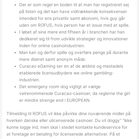
Der er som regel en boden til at man har registreret sej
på listen og det kan have vidtrækkende konsekvenser
intended for ens privatliv samt økonomi, hvis guy går
uden om ROFUS, hvis person har et issue med at spille.
I løbet af sine mere end fifteen år i branchen har han
dedikeret sig til from udvikle strategier og innovationer
inden for online casinoindustrien.
Man kan og derfor spille og overføre penge på durante
mere diskret samt anonym måde.
Curacao eGaming ser en af de ældste og mestadels
etablerede licensudbydere we online gambling-
industrien.
Det emergeny room dog vigtigt at vælge
velrenommerede Curacao-casinoer, da reglerne the girl
er mindre strenge end i EUROPEAN.
Tilmelding til ROFUS vil ikke påvirke dine nuværende midler på
hverken danske eller ulicenserede casinoer. Du vil doggy” “ikke
kunne logge ind, men skal i stedet kontakte kundeservice for
at foretage en betaling for licenserede alternativer. På et