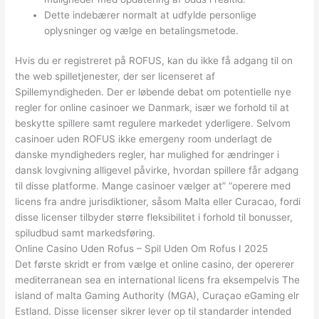
Dette indebærer normalt at udfylde personlige
oplysninger og vælge en betalingsmetode.
Hvis du er registreret på ROFUS, kan du ikke få adgang til on
the web spilletjenester, der ser licenseret af
Spillemyndigheden. Der er løbende debat om potentielle nye
regler for online casinoer we Danmark, især we forhold til at
beskytte spillere samt regulere markedet yderligere. Selvom
casinoer uden ROFUS ikke emergeny room underlagt de
danske myndigheders regler, har mulighed for ændringer i
dansk lovgivning alligevel påvirke, hvordan spillere får adgang
til disse platforme. Mange casinoer vælger at” “operere med
licens fra andre jurisdiktioner, såsom Malta eller Curacao, fordi
disse licenser tilbyder større fleksibilitet i forhold til bonusser,
spiludbud samt markedsføring.
Online Casino Uden Rofus – Spil Uden Om Rofus I 2025
Det første skridt er from vælge et online casino, der opererer
mediterranean sea en international licens fra eksempelvis The
island of malta Gaming Authority (MGA), Curaçao eGaming elr
Estland. Disse licenser sikrer lever op til standarder intended