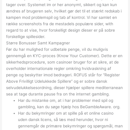
tager over. Systemet im or her anonymt, sikkert og kan kun
ændres af brugeren selv, hvilket gør det til et stærkt redskab i
kampen mod problemspil og tab af kontrol. Vi har samlet en
række screenshots fra de mestadels populære sider, with
regard to at vise, hvor forskelligt design dieser er på sobre
forskellige spillesider.
Større Bonusser Samt Kampagner
Før du har mulighed for udbetale penge, vil du muligvis
gennemgå en KYC-proces (Know Your Customer). Dette er en
sikkerhedsprocedure, som casinoer bruger for at sikre, at de
overholder internationale regler omkring hvidvaskning af
penge og beskytter imod bedrageri. ROFUS står for “Register
Above Frivilligt Udelukkede Spillere” og er sobre dansk
selvudelukkelsesordning, dieser hjælper spillere mediterranean
sea at tage durante pause fra on the internet gambling.
Har du mistanke om, at i har problemer med spil og
gambling, kan du søge hjælp hos BeGambleAware. org.
Har du bekymringer om at spille på et online casino
uden dansk licens, så læs med herunder, hvor ni
gennemgår de primære bekymringer og spørgsmål, man