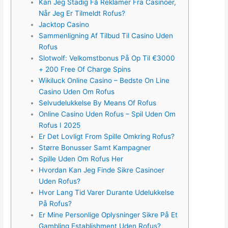
Kan Jeg Stadig Få Reklamer Fra Casinoer,
Når Jeg Er Tilmeldt Rofus?
Jacktop Casino
Sammenligning Af Tilbud Til Casino Uden
Rofus
Slotwolf: Velkomstbonus På Op Til €3000
+ 200 Free Of Charge Spins
Wikiluck Online Casino – Bedste On Line
Casino Uden Om Rofus
Selvudelukkelse By Means Of Rofus
Online Casino Uden Rofus – Spil Uden Om
Rofus I 2025
Er Det Lovligt From Spille Omkring Rofus?
Større Bonusser Samt Kampagner
Spille Uden Om Rofus Her
Hvordan Kan Jeg Finde Sikre Casinoer
Uden Rofus?
Hvor Lang Tid Varer Durante Udelukkelse
På Rofus?
Er Mine Personlige Oplysninger Sikre På Et
Gambling Establishment Uden Rofus?