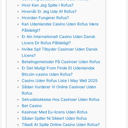
Hvor Kan Jeg Spille I Rofus?
Hvornår Er Jeg Ude Af Rofus?
Hvordan Fungerer Rofus?
Kan Udenlandsk Casino Uden Rofus Være
Pålideligt?
Er Ain Internationalt Casino Uden Dansk
Licens Elr Rofus Pålideligt?
Hvilke Spil Tilbyder Casinoer Uden Dansk
Licens?
Betalingsmetoder På Casinoer Uden Rofus
Er Det Muligt From Finde Et Udenlandsk
Bitcoin-casino Uden Rofus?
Casino Uden Rofus Liste I May Well 2025
Sådan Vurderer Vi Online Casinoer Uden
Rofus
Selvudelukkelse Hos Casinoer Uden Rofus
Bet Casino
Kasinoer Med Eu-licens Uden Rofus
Sådan Spiller Ni Sikkert Uden Rofus
Tilladt At Spille Online Casino Uden Rofus?