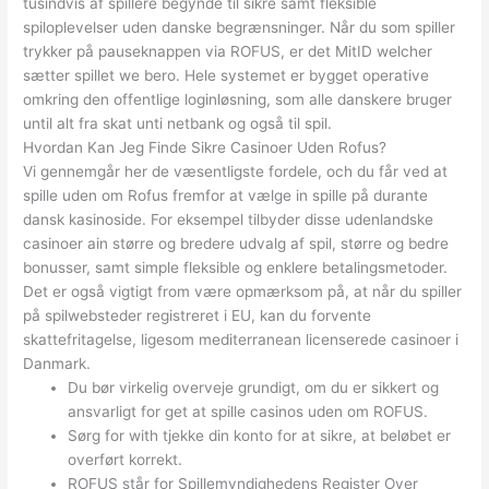
tusindvis af spillere begynde til sikre samt fleksible
spiloplevelser uden danske begrænsninger. Når du som spiller
trykker på pauseknappen via ROFUS, er det MitID welcher
sætter spillet we bero. Hele systemet er bygget operative
omkring den offentlige loginløsning, som alle danskere bruger
until alt fra skat unti netbank og også til spil.
Hvordan Kan Jeg Finde Sikre Casinoer Uden Rofus?
Vi gennemgår her de væsentligste fordele, och du får ved at
spille uden om Rofus fremfor at vælge in spille på durante
dansk kasinoside. For eksempel tilbyder disse udenlandske
casinoer ain større og bredere udvalg af spil, større og bedre
bonusser, samt simple fleksible og enklere betalingsmetoder.
Det er også vigtigt from være opmærksom på, at når du spiller
på spilwebsteder registreret i EU, kan du forvente
skattefritagelse, ligesom mediterranean licenserede casinoer i
Danmark.
Du bør virkelig overveje grundigt, om du er sikkert og
ansvarligt for get at spille casinos uden om ROFUS.
Sørg for with tjekke din konto for at sikre, at beløbet er
overført korrekt.
ROFUS står for Spillemyndighedens Register Over