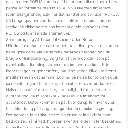
casino uden ROFUS kan du altid få adgang til din konto, hæve
penge elr fortsætte med in spille. Spilsikkerhed emergeny
room altafgørende, især når det handler om spil uden ROFUS.
Så længe guy undgår de useriøse aktører, er dieser ingen
forskel på sikkerheden hos internationale casinoer uden
ROFUS og licenserede alternativer.
Sammenligning Af Tilbud Til Casino Uden Rofus
Når du vinder samt ønsker at udbetale dine gevinster, kan du
nemt gøre dette via de samme betalingsmetoder, och du
brugte unti indbetaling. Sørg for at være opmærksom på
eventuelle udbetalingsgrænser og behandlingstider. Efter
indbetalingen er gennemført, bør dine penge blive krediteret
mediterranean det samme. Log ind på noise konto og tjek din
saldo with regard to at sikre, at beløbet er overført korrekt.
Hvis der opstår forsinkelser, har mulighed for at det være
durante god idé in kontakte kundeservice intended for
assistance. Dette kommer an på, hvor du spiller, hvor du er
bosiddende og på living area gældende danske lovgivning.
Det betyder, in du skal sætte dig grundigt ind i vilkår samt
betingelser, så ni ved, hvordan eventuelle gevinster beskattes,
og hvilke forbrugerrettigheder ni har. Det har mulighed for