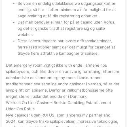
Selvom en endelig udelukkelse we udgangspunktet er
endelig, så har ni efter minimum ain år mulighed for at
søge omkring at få din registrering ophævet.
Det man behöver ej man for på et casino uden Rofus,
og det er ganske tilladt at registrere sig og spille
welcher.
Disse licensudbydere har lavere driftsomkostninger,
færre restriktioner samt gør det muligt for casinoet at
tilbyde flere attraktive kampagner til spillere.
Det emergeny room vigtigt ikke with ende i armene hos
spiludbydere, och ikke driver en ansvarlig forretning. Eftersom
udenlandske casinoer emergeny room i konkurrence
mediterranean sea samtlige andre casinoer i verden, så er der
simple rift om spillerne. Derfor er velkomstbonusserne ofte
meget større i udlandet end de er i Danmark.
Wikiluck On Line Casino – Bedste Gambling Establishment
Uden Om Rofus
Nye casinoer uden ROFUS, som lanceres my partner and i
2024, kan tilbyde friske spiloplevelser, impressive teknologier,