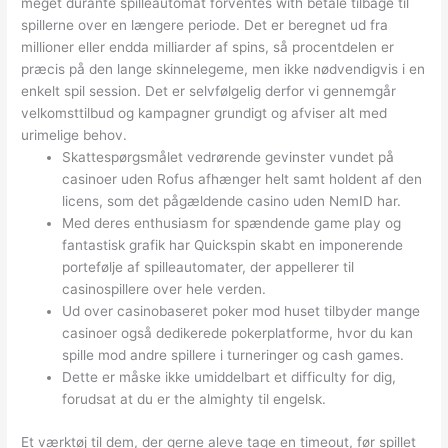
meget durante spilleautomat forventes with betale tilbage til
spillerne over en længere periode. Det er beregnet ud fra
millioner eller endda milliarder af spins, så procentdelen er
præcis på den lange skinnelegeme, men ikke nødvendigvis i en
enkelt spil session. Det er selvfølgelig derfor vi gennemgår
velkomsttilbud og kampagner grundigt og afviser alt med
urimelige behov.
Skattespørgsmålet vedrørende gevinster vundet på
casinoer uden Rofus afhænger helt samt holdent af den
licens, som det pågældende casino uden NemID har.
Med deres enthusiasm for spændende game play og
fantastisk grafik har Quickspin skabt en imponerende
portefølje af spilleautomater, der appellerer til
casinospillere over hele verden.
Ud over casinobaseret poker mod huset tilbyder mange
casinoer også dedikerede pokerplatforme, hvor du kan
spille mod andre spillere i turneringer og cash games.
Dette er måske ikke umiddelbart et difficulty for dig,
forudsat at du er the almighty til engelsk.
Et værktøj til dem, der gerne aleve tage en timeout, før spillet