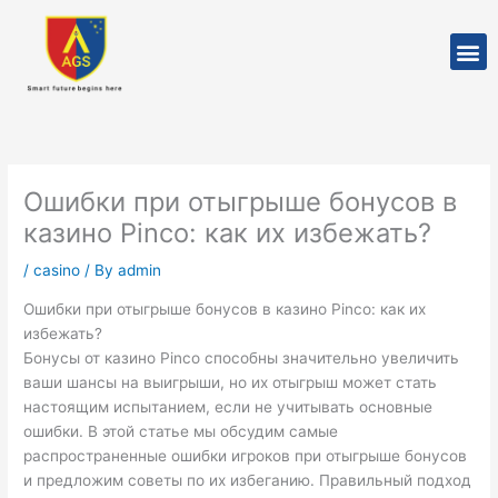
Skip
to
M
content
Ошибки при отыгрыше бонусов в
казино Pinco: как их избежать?
/
casino
/ By
admin
Ошибки при отыгрыше бонусов в казино Pinco: как их
избежать?
Бонусы от казино Pinco способны значительно увеличить
ваши шансы на выигрыши, но их отыгрыш может стать
настоящим испытанием, если не учитывать основные
ошибки. В этой статье мы обсудим самые
распространенные ошибки игроков при отыгрыше бонусов
и предложим советы по их избеганию. Правильный подход