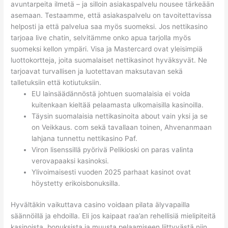
avuntarpeita ilmetä – ja silloin asiakaspalvelu nousee tärkeään
asemaan. Testaamme, että asiakaspalvelu on tavoitettavissa
helposti ja että palvelua saa myös suomeksi. Jos nettikasino
tarjoaa live chatin, selvitämme onko apua tarjolla myös
suomeksi kellon ympäri. Visa ja Mastercard ovat yleisimpiä
luottokortteja, joita suomalaiset nettikasinot hyväksyvät. Ne
tarjoavat turvallisen ja luotettavan maksutavan sekä
talletuksiin että kotiutuksiin.
EU lainsäädännöstä johtuen suomalaisia ei voida
kuitenkaan kieltää pelaamasta ulkomaisilla kasinoilla.
Täysin suomalaisia nettikasinoita about vain yksi ja se
on Veikkaus. com sekä tavallaan toinen, Ahvenanmaan
lahjana tunnettu nettikasino Paf.
Viron lisenssillä pyörivä Pelikioski on paras valinta
verovapaaksi kasinoksi.
Ylivoimaisesti vuoden 2025 parhaat kasinot ovat
höystetty erikoisbonuksilla.
Hyvältäkin vaikuttava casino voidaan pilata älyvapailla
säännöillä ja ehdoilla. Eli jos kaipaat raa’an rehellisiä mielipiteitä
kasinoista, bonuksista ja muusta pelaamiseen liittyvästä niin