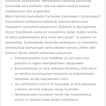
unohtavat asiakastuen. Nettikasinoa valitessa kannattaa
huomioida oma kielitaito, sillä osa pelisivustoista tarjoaa
asiakastukea vain englanniksi.
Miksi Käyttää Kasinohaita Parhaiden Kasinoiden Löytämiseksi?
Suomalaiset nettikasinot edistävät lisenssivaatimusten
mukaisesti vastuullista pelaamista. Ruletista ja blackjackista
löytyy tyypillisesti useita eri variaatioita, joiden lisäksi tarjolla
on lähes poikkeuksetta aina myös baccaratin” “ja pokerin eri
variaatioita. Suomalaisilla kasinoilla pelikirjastot on toteutettu
yhteistyössä lisensoitujen pelistudioiden kanssa, joiden pelit
toimivat täysin reilusti sattumaan perustuen.
Pelirajoituksetkin ovat maltillisia, ja vain pieni osa
peleistä on rajattu kierrättämisen ulkopuolelle.
Bonusehdoissa on aina selkeästi ilmoitettu, mitä sinun
on tehtävä lunastaaksesi bonuksen ja kotiuttaaksesi
bonuksen avulla nappaamasi voitot.
Jos nettikasino toimii ETA-lisenssillä, ei siltä saaduista
voitoista tarvitse maksaa veroja Suomeen.
Nettikasinoiden bonukset voivat olla houkuttelevia,
mutta on tärkeää lukea ehdot huolellisesti.