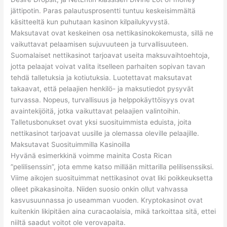
jättipotin. Paras palautusprosentti tuntuu keskeisimmältä
käsitteeltä kun puhutaan kasinon kilpailukyvystä.
Maksutavat ovat keskeinen osa nettikasinokokemusta, sillä ne
vaikuttavat pelaamisen sujuvuuteen ja turvallisuuteen.
Suomalaiset nettikasinot tarjoavat useita maksuvaihtoehtoja,
jotta pelaajat voivat valita itselleen parhaiten sopivan tavan
tehdä talletuksia ja kotiutuksia. Luotettavat maksutavat
takaavat, että pelaajien henkilö- ja maksutiedot pysyvät
turvassa. Nopeus, turvallisuus ja helppokäyttöisyys ovat
avaintekijöitä, jotka vaikuttavat pelaajien valintoihin.
Talletusbonukset ovat yksi suosituimmista eduista, joita
nettikasinot tarjoavat uusille ja olemassa oleville pelaajille.
Maksutavat Suosituimmilla Kasinoilla
Hyvänä esimerkkinä voimme mainita Costa Rican
”pelilisenssin”, jota emme katso millään mittarilla pelilisenssiksi.
Viime aikojen suosituimmat nettikasinot ovat liki poikkeuksetta
olleet pikakasinoita. Niiden suosio onkin ollut vahvassa
kasvusuunnassa jo useamman vuoden. Kryptokasinot ovat
kuitenkin likipitäen aina curacaolaisia, mikä tarkoittaa sitä, ettei
niiltä saadut voitot ole verovapaita.