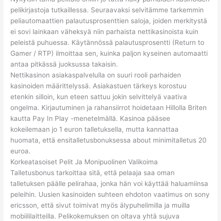
pelikirjastoja tutkaillessa. Seuraavaksi selvitämme tarkemmin
peliautomaattien palautusprosenttien saloja, joiden merkitystä
ei sovi lainkaan väheksyä niin parhaista nettikasinoista kuin
peleistä puhuessa. Käytännössä palautusprosentti (Return to
Gamer / RTP) ilmoittaa sen, kuinka paljon kyseinen automaatti
antaa pitkässä juoksussa takaisin.
Nettikasinon asiakaspalvelulla on suuri rooli parhaiden
kasinoiden määrittelyssä. Asiakastuen tärkeys korostuu
etenkin silloin, kun eteen sattuu jokin selvittelyä vaativa
ongelma. Kirjautuminen ja rahansiirrot hoidetaan Hillolla Briten
kautta Pay In Play -menetelmällä. Kasinoa pääsee
kokeilemaan jo 1 euron talletuksella, mutta kannattaa
huomata, että ensitalletusbonuksessa about minimitalletus 20
euroa.
Korkeatasoiset Pelit Ja Monipuolinen Valikoima
Talletusbonus tarkoittaa sitä, että pelaaja saa oman
talletuksen päälle pelirahaa, jonka hän voi käyttää haluamiinsa
peleihin. Uusien kasinoiden suhteen ehdoton vaatimus on sony
ericsson, että sivut toimivat myös älypuhelimilla ja muilla
mobiililaitteilla. Pelikokemuksen on oltava yhtä sujuva