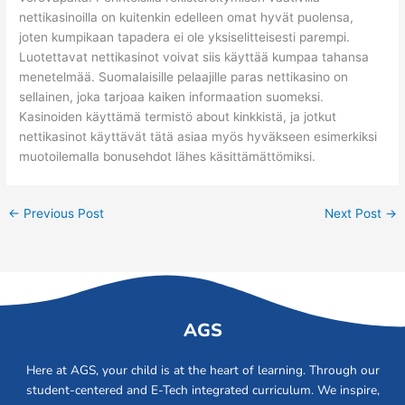
nettikasinoilla on kuitenkin edelleen omat hyvät puolensa,
joten kumpikaan tapadera ei ole yksiselitteisesti parempi.
Luotettavat nettikasinot voivat siis käyttää kumpaa tahansa
menetelmää. Suomalaisille pelaajille paras nettikasino on
sellainen, joka tarjoaa kaiken informaation suomeksi.
Kasinoiden käyttämä termistö about kinkkistä, ja jotkut
nettikasinot käyttävät tätä asiaa myös hyväkseen esimerkiksi
muotoilemalla bonusehdot lähes käsittämättömiksi.
←
Previous Post
Next Post
→
AGS
Here at AGS, your child is at the heart of learning. Through our
student-centered and E-Tech integrated curriculum. We inspire,