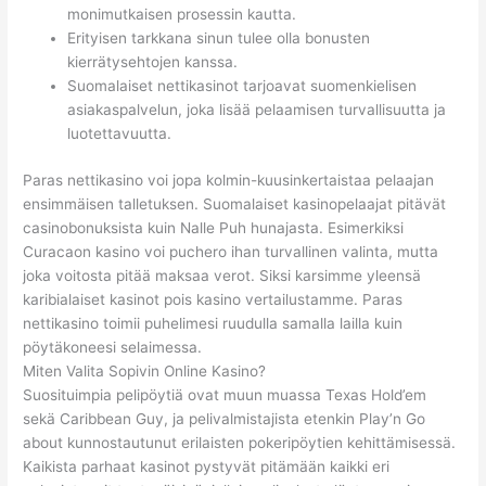
monimutkaisen prosessin kautta.
Erityisen tarkkana sinun tulee olla bonusten
kierrätysehtojen kanssa.
Suomalaiset nettikasinot tarjoavat suomenkielisen
asiakaspalvelun, joka lisää pelaamisen turvallisuutta ja
luotettavuutta.
Paras nettikasino voi jopa kolmin-kuusinkertaistaa pelaajan
ensimmäisen talletuksen. Suomalaiset kasinopelaajat pitävät
casinobonuksista kuin Nalle Puh hunajasta. Esimerkiksi
Curacaon kasino voi puchero ihan turvallinen valinta, mutta
joka voitosta pitää maksaa verot. Siksi karsimme yleensä
karibialaiset kasinot pois kasino vertailustamme. Paras
nettikasino toimii puhelimesi ruudulla samalla lailla kuin
pöytäkoneesi selaimessa.
Miten Valita Sopivin Online Kasino?
Suosituimpia pelipöytiä ovat muun muassa Texas Hold’em
sekä Caribbean Guy, ja pelivalmistajista etenkin Play’n Go
about kunnostautunut erilaisten pokeripöytien kehittämisessä.
Kaikista parhaat kasinot pystyvät pitämään kaikki eri