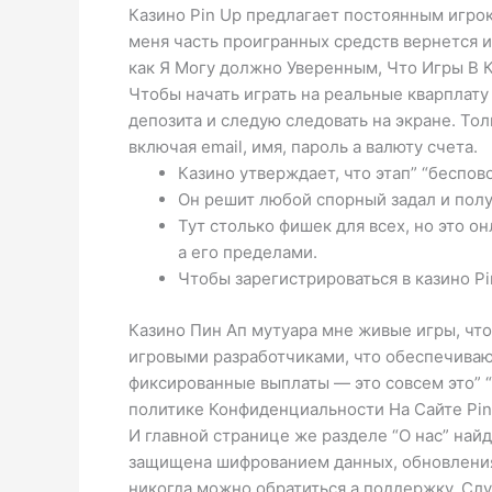
Казино Pin Up предлагает постоянным игр
меня часть проигранных средств вернется и
как Я Могу должно Уверенным, Что Игры В 
Чтобы начать играть на реальные кварплату 
депозита и следую следовать на экране. Тол
включая email, имя, пароль а валюту счета.
Казино утверждает, что этап” “беспов
Он решит любой спорный задал и полу
Тут столько фишек для всех, но это о
а его пределами.
Чтобы зарегистрироваться в казино Pi
Казино Пин Ап мутуара мне живые игры, что
игровыми разработчиками, что обеспечивают
фиксированные выплаты — это совсем это” 
политике Конфиденциальности На Сайте Pin
И главной странице же разделе “О нас” на
защищена шифрованием данных, обновления 
никогда можно обратиться а поддержку. Сл