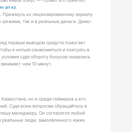
раю кивок бонус — только это приятно!
ин ап кз
.
а. Прижмусь ко лицензированному зеркалу
о-режиме, так и в реальные деньги. Демо-
перед первым выводом средств помогает
тобы я нельзя ознакомиться и поиграть в
 условия судя обороту бонусов оказались
занимает чем 10 минут.
 Казахстане, но и среди геймеров а его
ний. Судя всем вопросам обращайтесь в
пишу менеджеру. Он согласится любой
 и реальные люди, замолвленного каких