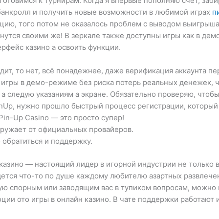
отовимся к турнирам. Когда я впервые пополняю счёт, заби
банкролл и получить новые возможности в любимой играх
п
цию, того потом не оказалось проблем с выводом выигрыш
анутся своими же! В зеркале также доступны игры как в дем
рфейс казино а освоить функции.
дит, то нет, всё понадежнее, даже верификация аккаунта 
 игры в демо-режиме без риска потерь реальных денежек, ч
 а следую указаниям а экране. Обязательно проверяю, чтобы
inUp, нужно прошло быстрый процесс регистрации, который 
in-Up Casino — это просто супер!
гружает от официальных провайеров.
 обратиться и поддержку.
 казино — настоящий лидер в игорной индустрии не только в
дется что-то по душе каждому любителю азартных развлече
ю спорным или заводящим вас в тупиком вопросам, можно 
оции ото игры в онлайн казино. В чате поддержки работают