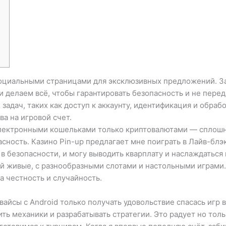
социальными страницами для эксклюзивных предложений. 
ни делаем всё, чтобы гарантировать безопасность и не пер
адач, таких как доступ к аккаунту, идентификация и обраб
а на игровой счет.
электронными кошельками только криптовалютами — сплошны
сность. Казино Pin-up предлагает мне поиграть в Лайв-блэк
 в безопасности, и могу выводить кварплату и наслаждаться
ой живые, с разнообразными слотами и настольными играми
а честность и случайность.
евайсы с Android только получать удовольствие спасась игр
ить механики и разрабатывать стратегии. Это радует но тол