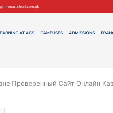
grammarschool.com.pk
EARNING AT AGS
CAMPUSES
ADMISSIONS
FRAN
тане Проверенный Сайт Онлайн Каз