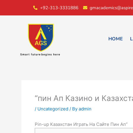
Skip
+92-313-3331886
gmacademics@aspire
to
content
HOME
L
“пин Ап Казино и Казахс
/
Uncategorized
/ By
admin
Pin-up Казахстан Играть На Сайте Пин Ап”