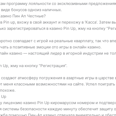
окам программу лояльности со эксклюзивными предложения
 виде бонусов одноиз наличных.
Казино Пин Ап Честные?
в Pin up, вхожу в свой аккаунт и перехожу в ‘Касса’. Затем
ько зарегистрироваться в казино Pin Up, жму на кнопку “Ре
оротно совпадает с игрой на реальные кварплату, так что в
чать а позитивные эмоции ото игры в онлайн казино.
нлайн казино — настоящий лидер в игорной индустрии не тол
n Up, жму на кнопку “Регистрация”.
 создают атмосферу погружения в азартные игры в царстве 
 меня классными возможностями на сайте. Успел поиграть н
“похоже.
 Up
йду лицензию казино Pin Up киромарусом номером и подтв
системы безопасности каждую минуту обеспечит защиту от 
ужба помощью Пин-Ап казино отвечала внимательно и обеспе