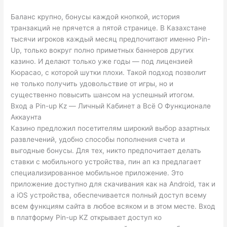
Баланс крупно, бонусы каждой кнопкой, история
транзакций не прячется а пятой странице. В Казахстане
тысячи игроков каждый месяц предпочитают именно Pin-
Up, только вокруг полно приметных баннеров других
казино. И делают только уже годы — под лицензией
Кюрасао, с которой шутки плохи. Такой подход позволит
не только получить удовольствие от игры, но и
существенно повысить шансом на успешный итогом.
Вход а Pin-up Kz — Личный Кабинет а Всё О Функционале
Аккаунта
Казино предложил посетителям широкий выбор азартных
развлечений, удобно способы пополнения счета и
выгодные бонусы. Для тех, никто предпочитает делать
ставки с мобильного устройства, пин ап кз предлагает
специализированное мобильное приложение. Это
приложение доступно для скачивания как на Android, так и
а iOS устройства, обеспечивается полный доступ всему
всем функциям сайта в любое всяком и в этом месте. Вход
в платформу Pin-up KZ открывает доступ ко