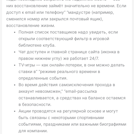
них восстановление займёт значительно не времени. Если
доступ к email или телефону” “мандустре (например,
сменился номер или закрылся почтовый ящик),
восстановление жизнм.
Полная список поставщиков надо увидеть, если
открыли соответствующий фильтр в игровой
библиотеке клуба.
Чат доступен и главной странице сайта (иконка в
правом нижнем углу) же работает 24/7.
TV-игры — как онлайн-лотереи, в они можно делать
ставки в” “режиме реального времени в
определенные события.
Во время действия самоисключения прохода в
аккаунт невозможен,” “email-рассылка
останавливается, а средствах на балансе остаемся
в безопасности.
Акции проводятся на регулярной основе и могут
быть связаны с некоторыми спортивными
событиями, праздниками или важными биографиями
для компании.