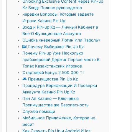
Unlocking Exclusive Content Через Pin-up
Kz Вход: Полное руководство
нередки Вопросы, Которые задаете
Игроки Казино Pin Up
Вход и Pin-up Kz — Личный Кабинет а
Всё О Функционале Аккаунта
Ошибка «неверный Логин Или Пароль»
🎰 Почему Выбирают Pin Up Kz
Почему Pin-up Уже Несколько
прабакеровой Держит Первое место В
Топах Казахстанских Игроков
Стартовый Бонус 2 500 000 ₸!
🎮 Преимущества Pin Up Kz
Процедура Верификации И Проверки
Аккаунта Казино Pin Up Kz
Пин Ап Казино — Ключевые
Преимущества же Безопасность
Служба помощи
Мобильное Приложение, Которое но
Бесит
Как Скачать Pin Up и Android И Ios