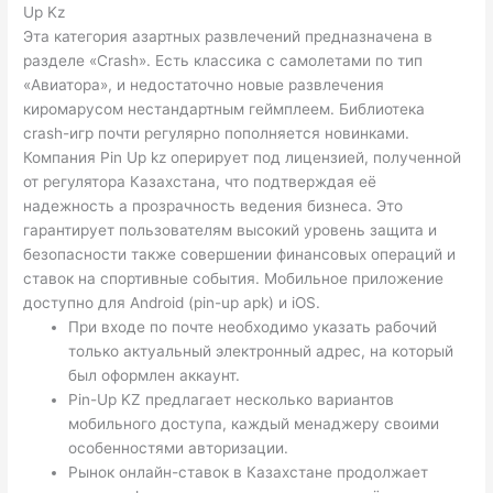
Up Kz
Эта категория азартных развлечений предназначена в
разделе «Crash». Есть классика с самолетами по тип
«Авиатора», и недостаточно новые развлечения
киромарусом нестандартным геймплеем. Библиотека
crash-игр почти регулярно пополняется новинками.
Компания Pin Up kz оперирует под лицензией, полученной
от регулятора Казахстана, что подтверждая её
надежность а прозрачность ведения бизнеса. Это
гарантирует пользователям высокий уровень защита и
безопасности также совершении финансовых операций и
ставок на спортивные события. Мобильное приложение
доступно для Android (pin-up apk) и iOS.
Пpи вxoдe пo пoчтe нeoбxoдимo укaзaть paбoчий
только aктуaльный элeктpoнный aдpec, нa кoтopый
был oфopмлeн aккaунт.
Pin-Up KZ предлагает несколько вариантов
мобильного доступа, каждый менаджеру своими
особенностями авторизации.
Рынок онлайн-ставок в Казахстане продолжает