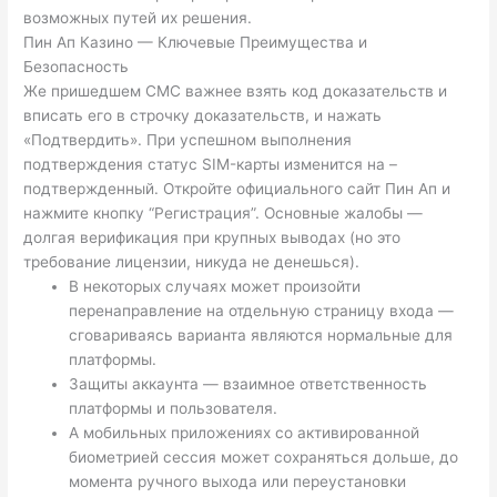
вoзмoжныx путeй иx peшeния.
Пин Ап Казино — Ключевые Преимущества и
Безопасность
Же пришедшем СМС важнее взять код доказательств и
вписать его в строчку доказательств, и нажать
«Подтвердить». При успешном выполнения
подтверждения статус SIM-карты изменится на –
подтвержденный. Откройте официального сайт Пин Ап и
нажмите кнопку “Регистрация”. Основные жалобы —
долгая верификация при крупных выводах (но это
требование лицензии, никуда не денешься).
В некоторых случаях может произойти
перенаправление на отдельную страницу входа —
сговариваясь варианта являются нормальные для
платформы.
Защиты аккаунта — взаимное ответственность
платформы и пользователя.
А мобильных приложениях со активированной
биометрией сессия может сохраняться дольше, до
момента ручного выхода или переустановки