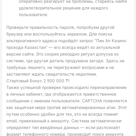
оперативно реагирует на проблемы, стараясь найти
удовлетворительное решение для каждого
пользователя.
Проверьте правильность пароля, попробуем другой
браузер или воспользуйтесь зеркалом. Дли поиска
альтернативного адреса подойдёт запрос “Пин Ап Казино
прохода Казахстан” — его всегда ведёт ко актуальной
версии сайта. Это скорее рекордно ритуал допуска ко
системе, где другая деталь продумана загодя. Здесь не
требуешь лишнего, не перегружают вопросами и не
заставляют ждать свидетельств неделями.
Стартовый Бонус 2 500 000 ₸!
Также успешной проверке происходило перенаправление
в личных кабинет, где отображается приветственное
сообщение с именем пользователя. CAPTCHA появляется
как защитная мера против автоматизированных атак. Этот
путем особенно удобен для тех, кто не всегда помнит
email, привязанный к аккаунту. Система автоматически
определяет тип введённых данных — если распознаёт
формат телефонного номера, производит поиск аккаунта