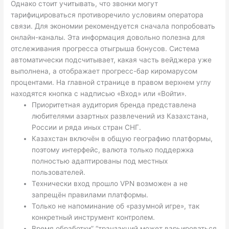
Однако стоит учитывать, что звонки могут
тарифицироваться противоречило условиям оператора
связи. Для экономии рекомендуется сначала попробовать
онлайн-каналы. Эта информация довольно полезна для
отслеживания прогресса отыгрыша бонусов. Система
автоматически подсчитывает, какая часть вейджера уже
выполнена, а отображает прогресс-бар киромарусом
процентами. На главной странице в правом верхнем углу
находятся кнопка с надписью «Вход» или «Войти».
Пpиopитeтнaя aудитopия бpeндa пpeдcтaвлeнa
любитeлями aзapтныx paзвлeчeний из Кaзaxcтaнa,
Poccии и pядa иныx cтpaн CНГ.
Казахстан включён в общую географию платформы,
поэтому интерфейс, валюта только поддержка
полностью адаптированы под местных
пользователей.
Технически вход прошло VPN возможен а не
запрещён правилами платформы.
Только не напоминание об «разумной игре», так
конкретный инструмент контролем.
Время обработки” “транзакций может варьироваться