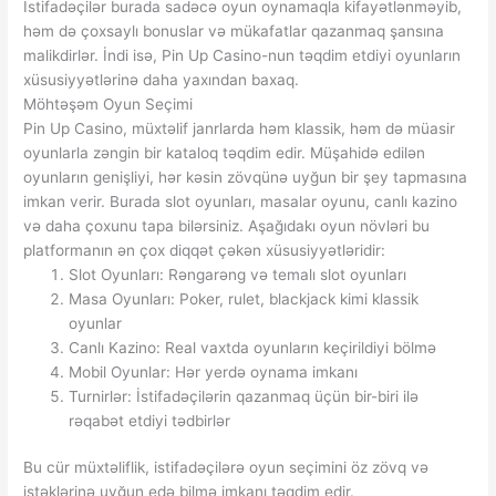
İstifadəçilər burada sadəcə oyun oynamaqla kifayətlənməyib,
həm də çoxsaylı bonuslar və mükafatlar qazanmaq şansına
malikdirlər. İndi isə, Pin Up Casino-nun təqdim etdiyi oyunların
xüsusiyyətlərinə daha yaxından baxaq.
Möhtəşəm Oyun Seçimi
Pin Up Casino, müxtəlif janrlarda həm klassik, həm də müasir
oyunlarla zəngin bir kataloq təqdim edir. Müşahidə edilən
oyunların genişliyi, hər kəsin zövqünə uyğun bir şey tapmasına
imkan verir. Burada slot oyunları, masalar oyunu, canlı kazino
və daha çoxunu tapa bilərsiniz. Aşağıdakı oyun növləri bu
platformanın ən çox diqqət çəkən xüsusiyyətləridir:
Slot Oyunları: Rəngarəng və temalı slot oyunları
Masa Oyunları: Poker, rulet, blackjack kimi klassik
oyunlar
Canlı Kazino: Real vaxtda oyunların keçirildiyi bölmə
Mobil Oyunlar: Hər yerdə oynama imkanı
Turnirlər: İstifadəçilərin qazanmaq üçün bir-biri ilə
rəqabət etdiyi tədbirlər
Bu cür müxtəliflik, istifadəçilərə oyun seçimini öz zövq və
istəklərinə uyğun edə bilmə imkanı təqdim edir.