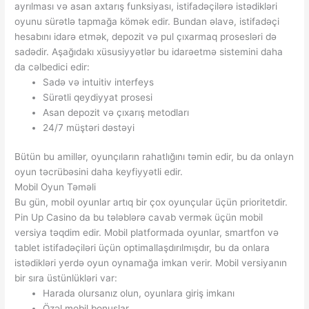
ayrılması və asan axtarış funksiyası, istifadəçilərə istədikləri
oyunu sürətlə tapmağa kömək edir. Bundan əlavə, istifadəçi
hesabını idarə etmək, depozit və pul çıxarmaq prosesləri də
sadədir. Aşağıdakı xüsusiyyətlər bu idarəetmə sistemini daha
da cəlbedici edir:
Sadə və intuitiv interfeys
Sürətli qeydiyyat prosesi
Asan depozit və çıxarış metodları
24/7 müştəri dəstəyi
Bütün bu amillər, oyunçıların rahatlığını təmin edir, bu da onlayn
oyun təcrübəsini daha keyfiyyətli edir.
Mobil Oyun Təməli
Bu gün, mobil oyunlar artıq bir çox oyunçular üçün prioritetdir.
Pin Up Casino da bu tələblərə cavab vermək üçün mobil
versiya təqdim edir. Mobil platformada oyunlar, smartfon və
tablet istifadəçiləri üçün optimallaşdırılmışdır, bu da onlara
istədikləri yerdə oyun oynamağa imkan verir. Mobil versiyanın
bir sıra üstünlükləri var:
Harada olursanız olun, oyunlara giriş imkanı
Özəl mobil bonuslar