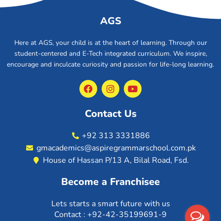
AGS
Here at AGS, your child is at the heart of learning. Through our
student-centered and E-Tech integrated curriculum. We inspire,
encourage and inculcate curiosity and passion for life-long learning.
F
I
Y
a
n
o
c
s
u
e
t
t
Contact Us
b
a
u
o
g
b
+92 313 3331886
o
r
e
k
a
gmacademics@aspiregrammarschool.com.pk
m
House of Hassan P/13 A, Bilal Road, Fsd.
Become a Franchisee
Lets starts a smart future with us
Contact : +92-42-35199691-9