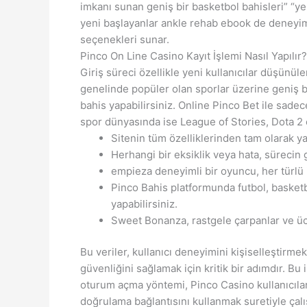
imkanı sunan geniş bir basketbol bahisleri” “yel
yeni başlayanlar ankle rehab ebook de deneyiml
seçenekleri sunar.
Pinсo On Line Casino Kayıt İşlemi Nasıl Yapılır?
Giriş süreci özellikle yeni kullanıcılar düşünül
genelinde popüler olan sporlar üzerine geniş ba
bahis yapabilirsiniz. Online Pinco Bet ile sadec
spor dünyasında ise League of Stories, Dota 2 
Sitenin tüm özelliklerinden tam olarak y
Herhangi bir eksiklik veya hata, sürecin
empieza deneyimli bir oyuncu, her türlü 
Pinco Bahis platformunda futbol, basketbo
yapabilirsiniz.
Sweet Bonanza, rastgele çarpanlar ve ücre
Bu veriler, kullanıcı deneyimini kişiselleştirme
güvenliğini sağlamak için kritik bir adımdır. Bu
oturum açma yöntemi, Pinco Casino kullanıcıları
doğrulama bağlantısını kullanmak suretiyle çalış