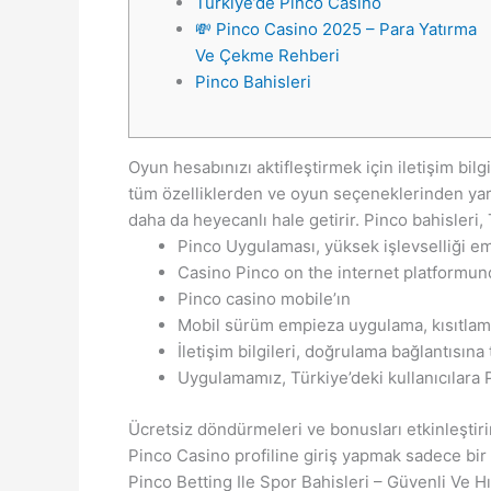
Türkiye’de Pinсo Casino
💸 Pinco Casino 2025 – Para Yatırma
Ve Çekme Rehberi
Pinco Bahisleri
Oyun hesabınızı aktifleştirmek için iletişim bi
tüm özelliklerden ve oyun seçeneklerinden yarar
daha da heyecanlı hale getirir. Pinco bahisleri,
Pinco Uygulaması, yüksek işlevselliği em
Casino Pinco on the internet platformun
Pinco casino mobile’ın
Mobil sürüm empieza uygulama, kısıtlama 
İletişim bilgileri, doğrulama bağlantısı
Uygulamamız, Türkiye’deki kullanıcılar
Ücretsiz döndürmeleri ve bonusları etkinleştirir
Pinco Casino profiline giriş yapmak sadece bir 
Pinco Betting Ile Spor Bahisleri – Güvenli Ve H