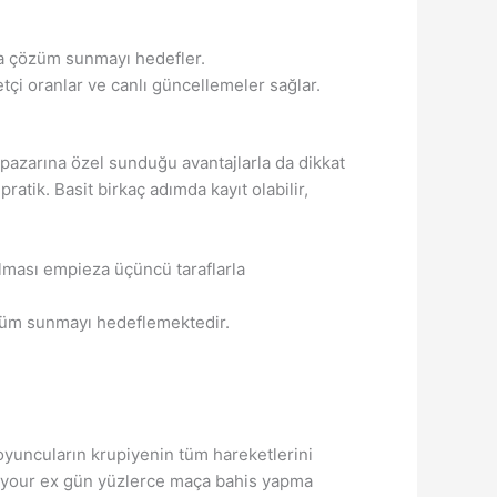
nda çözüm sunmayı hedefler.
tçi oranlar ve canlı güncellemeler sağlar.
e pazarına özel sunduğu avantajlarla da dikkat
atik. Basit birkaç adımda kayıt olabilir,
nılması empieza üçüncü taraflarla
özüm sunmayı hedeflemektedir.
, oyuncuların krupiyenin tüm hareketlerini
z, your ex gün yüzlerce maça bahis yapma