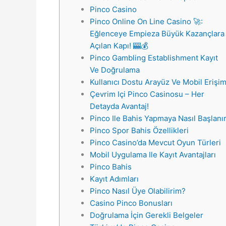
Pinco Casino
Pinco Online On Line Casino 🚀:
Eğlenceye Empieza Büyük Kazançlara
Açılan Kapı! 🎰💰
Pinco Gambling Establishment Kayıt
Ve Doğrulama
Kullanıcı Dostu Arayüz Ve Mobil Erişi
Çevrim Içi Pinco Casinosu – Her
Detayda Avantaj!
Pinco Ile Bahis Yapmaya Nasıl Başlanı
Pinco Spor Bahis Özellikleri
Pinco Casino’da Mevcut Oyun Türleri
Mobil Uygulama Ile Kayıt Avantajları
Pinco Bahis
Kayıt Adımları
Pinco Nasıl Üye Olabilirim?
Casino Pinco Bonusları
Doğrulama İçin Gerekli Belgeler