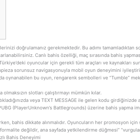
lgilerinizi doğrulamanız gerekmektedir. Bu adımı tamamladıktan s
lanabilirsiniz. Canlı bahis özelliği, maç sırasında bahis yapmas
 Türkiye’deki oyuncular için gerekli tüm araçları ve kaynakları su
pieza sorunsuz navigasyonuyla mobil oyun deneyimini iyileştiri
da oynanabilen bu oyun, rengarenk sembolleri ve “Tumble” mekan
olmaksızın slotları çalıştırmayı mümkün kılar.
na tıkladığınızda veya TEXT MESSAGE ile gelen kodu girdiğinizde 
a PUBG (PlayerUnknown’s Battlegrounds) üzerine bahis yapma im
ken, bahis dikkate alınmalıdır. Oyuncuların her promosyon için şart
formalite değildir, ana sayfada yetkilendirme düğmesi” “vurgulan
ızlı Bahis Deneyimi