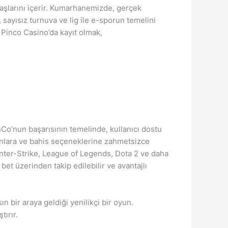
vaşlarını içerir. Kumarhanemizde, gerçek
 sayısız turnuva ve lig ile e-sporun temelini
 Pinco Casino’da kayıt olmak,
inCo’nun başarısının temelinde, kullanıcı dostu
oyunlara ve bahis seçeneklerine zahmetsizce
ounter-Strike, League of Legends, Dota 2 ve daha
et üzerinden takip edilebilir ve avantajlı
n bir araya geldiği yenilikçi bir oyun.
tırır.