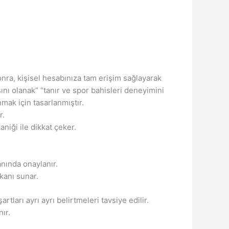
onra, kişisel hesabınıza tam erişim sağlayarak
ını olanak” “tanır ve spor bahisleri deneyimini
nmak için tasarlanmıştır.
r.
iği ile dikkat çeker.
anında onaylanır.
kanı sunar.
ları ayrı ayrı belirtmeleri tavsiye edilir.
ır.