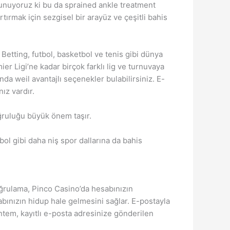
r sunuyoruz ki bu da sprained ankle treatment
ırmak için sezgisel bir arayüz ve çeşitli bahis
 Betting, futbol, basketbol ve tenis gibi dünya
er Ligi’ne kadar birçok farklı lig ve turnuvaya
da weil avantajlı seçenekler bulabilirsiniz. E-
ız vardır.
oğruluğu büyük önem taşır.
bol gibi daha niş spor dallarına da bahis
doğrulama, Pinco Casino’da hesabınızın
sabınızın hidup hale gelmesini sağlar. E-postayla
ntem, kayıtlı e-posta adresinize gönderilen