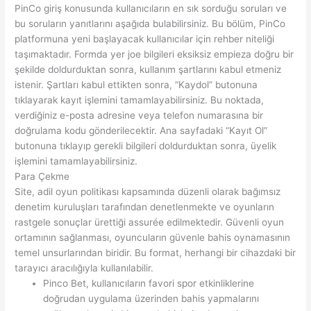
PinCo giriş konusunda kullanıcıların en sık sorduğu soruları ve
bu soruların yanıtlarını aşağıda bulabilirsiniz. Bu bölüm, PinCo
platformuna yeni başlayacak kullanıcılar için rehber niteliği
taşımaktadır. Formda yer joe bilgileri eksiksiz empieza doğru bir
şekilde doldurduktan sonra, kullanım şartlarını kabul etmeniz
istenir. Şartları kabul ettikten sonra, “Kaydol” butonuna
tıklayarak kayıt işlemini tamamlayabilirsiniz. Bu noktada,
verdiğiniz e-posta adresine veya telefon numarasına bir
doğrulama kodu gönderilecektir. Ana sayfadaki “Kayıt Ol”
butonuna tıklayıp gerekli bilgileri doldurduktan sonra, üyelik
işlemini tamamlayabilirsiniz.
Para Çekme
Site, adil oyun politikası kapsamında düzenli olarak bağımsız
denetim kuruluşları tarafından denetlenmekte ve oyunların
rastgele sonuçlar ürettiği assurée edilmektedir. Güvenli oyun
ortamının sağlanması, oyuncuların güvenle bahis oynamasının
temel unsurlarından biridir. Bu format, herhangi bir cihazdaki bir
tarayıcı aracılığıyla kullanılabilir.
Pinco Bet, kullanıcıların favori spor etkinliklerine
doğrudan uygulama üzerinden bahis yapmalarını