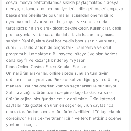
sosyal medya platformlarında sıklıkla paylaşmaktadır. Sosyal
medya, kullanıcıların memnuniyetlerini dile getirmeleri empieza
başkalarına önerilerde bulunmaları açısından önemli bir rol
oynamaktadır. Aynı zamanda, şikayet ve sorunların da
tartışıldığı bir alan olarak dikkat çekmektedir. Kullanıcılar, çeşitli
promosyonlar ve bonuslar ile daha fazla kazanma şansına
sahiptir. Yeni üyelere özel hoş geldin bonuslarının yanı sıra,
sürekli kullanıcılar için de birçok farklı kampanya ve ödül
programı bulunmaktadır. Bu sayede, siteye üye olan herkes
daha keyifli ve kazançlı bir deneyim yaşar.
Pinco Online Casino: Sıkça Sorulan Sorular
Orijinal ürün arayanlar, online sitede sunulan tüm giyim
ürünlerini inceleyebiliyor. Pinko ceket ve diğer giyim ürünleri,
manken üzerinde önerilen kombin seçenekleri ile sunuluyor.
Satın alacağınız ürün üzerinde pinko logo baskısı varsa o
ürünün orijinal olduğundan emin olabilirsiniz. Ürün kategori
sayfalarında gösterilen ürünleri seçenler, ürün sayfasında,
marka tarafından sunulan tüm ürün özelliklerini Türkçe olarak
görebiliyor. Para çekme tutarını girin ve tercih ettiğiniz ödeme
yöntemini seçin.
Yardım masası ekibi hesap, bonus, ödeme, teknik