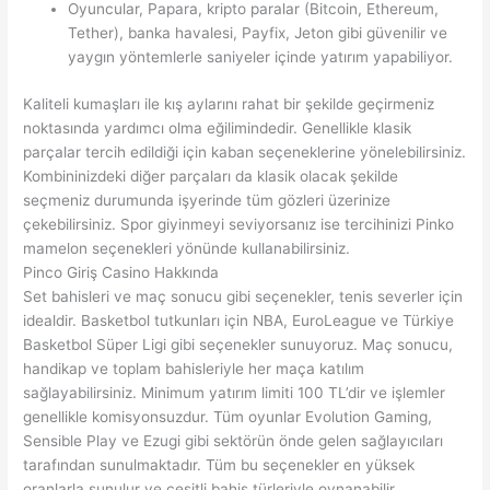
Oyuncular, Papara, kripto paralar (Bitcoin, Ethereum,
Tether), banka havalesi, Payfix, Jeton gibi güvenilir ve
yaygın yöntemlerle saniyeler içinde yatırım yapabiliyor.
Kaliteli kumaşları ile kış aylarını rahat bir şekilde geçirmeniz
noktasında yardımcı olma eğilimindedir. Genellikle klasik
parçalar tercih edildiği için kaban seçeneklerine yönelebilirsiniz.
Kombininizdeki diğer parçaları da klasik olacak şekilde
seçmeniz durumunda işyerinde tüm gözleri üzerinize
çekebilirsiniz. Spor giyinmeyi seviyorsanız ise tercihinizi Pinko
mamelon seçenekleri yönünde kullanabilirsiniz.
Pinco Giriş Casino Hakkında
Set bahisleri ve maç sonucu gibi seçenekler, tenis severler için
idealdir. Basketbol tutkunları için NBA, EuroLeague ve Türkiye
Basketbol Süper Ligi gibi seçenekler sunuyoruz. Maç sonucu,
handikap ve toplam bahisleriyle her maça katılım
sağlayabilirsiniz. Minimum yatırım limiti 100 TL’dir ve işlemler
genellikle komisyonsuzdur. Tüm oyunlar Evolution Gaming,
Sensible Play ve Ezugi gibi sektörün önde gelen sağlayıcıları
tarafından sunulmaktadır. Tüm bu seçenekler en yüksek
oranlarla sunulur ve çeşitli bahis türleriyle oynanabilir.