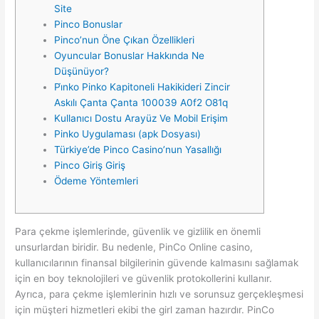
Site
Pinco Bonuslar
Pinco’nun Öne Çıkan Özellikleri
Oyuncular Bonuslar Hakkında Ne
Düşünüyor?
Pi̇nko Pinko Kapitoneli Hakikideri Zincir
Askılı Çanta Çanta 100039 A0f2 O81q
Kullanıcı Dostu Arayüz Ve Mobil Erişim
Pinko Uygulaması (apk Dosyası)
Türkiye’de Pinco Casino’nun Yasallığı
Pinco Giriş Giriş
Ödeme Yöntemleri
Para çekme işlemlerinde, güvenlik ve gizlilik en önemli
unsurlardan biridir. Bu nedenle, PinCo Online casino,
kullanıcılarının finansal bilgilerinin güvende kalmasını sağlamak
için en boy teknolojileri ve güvenlik protokollerini kullanır.
Ayrıca, para çekme işlemlerinin hızlı ve sorunsuz gerçekleşmesi
için müşteri hizmetleri ekibi the girl zaman hazırdır. PinCo