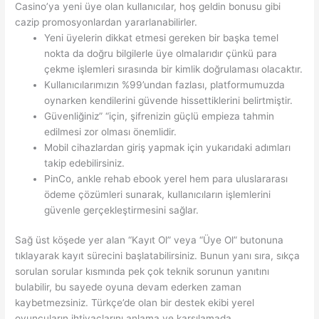
Casino’ya yeni üye olan kullanıcılar, hoş geldin bonusu gibi
cazip promosyonlardan yararlanabilirler.
Yeni üyelerin dikkat etmesi gereken bir başka temel
nokta da doğru bilgilerle üye olmalarıdır çünkü para
çekme işlemleri sırasında bir kimlik doğrulaması olacaktır.
Kullanıcılarımızın %99’undan fazlası, platformumuzda
oynarken kendilerini güvende hissettiklerini belirtmiştir.
Güvenliğiniz” “için, şifrenizin güçlü empieza tahmin
edilmesi zor olması önemlidir.
Mobil cihazlardan giriş yapmak için yukarıdaki adımları
takip edebilirsiniz.
PinCo, ankle rehab ebook yerel hem para uluslararası
ödeme çözümleri sunarak, kullanıcıların işlemlerini
güvenle gerçekleştirmesini sağlar.
Sağ üst köşede yer alan “Kayıt Ol” veya “Üye Ol” butonuna
tıklayarak kayıt sürecini başlatabilirsiniz. Bunun yanı sıra, sıkça
sorulan sorular kısmında pek çok teknik sorunun yanıtını
bulabilir, bu sayede oyuna devam ederken zaman
kaybetmezsiniz. Türkçe’de olan bir destek ekibi yerel
oyuncuların ihtiyaçlarını anlama ve karşılamada