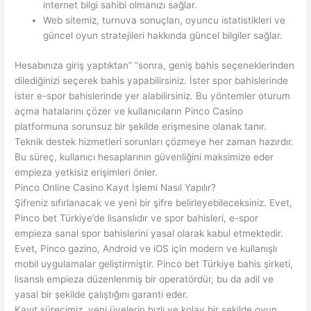
internet bilgi sahibi olmanızı sağlar.
Web sitemiz, turnuva sonuçları, oyuncu istatistikleri ve
güncel oyun stratejileri hakkında güncel bilgiler sağlar.
Hesabınıza giriş yaptıktan” “sonra, geniş bahis seçeneklerinden
dilediğinizi seçerek bahis yapabilirsiniz. İster spor bahislerinde
ister e-spor bahislerinde yer alabilirsiniz. Bu yöntemler oturum
açma hatalarını çözer ve kullanıcıların Pinco Casino
platformuna sorunsuz bir şekilde erişmesine olanak tanır.
Teknik destek hizmetleri sorunları çözmeye her zaman hazırdır.
Bu süreç, kullanıcı hesaplarının güvenliğini maksimize eder
empieza yetkisiz erişimleri önler.
Pinсo Online Casino Kayıt İşlemi Nasıl Yapılır?
Şifreniz sıfırlanacak ve yeni bir şifre belirleyebileceksiniz. Evet,
Pinco bet Türkiye’de lisanslıdır ve spor bahisleri, e-spor
empieza sanal spor bahislerini yasal olarak kabul etmektedir.
Evet, Pinco gazino, Android ve iOS için modern ve kullanışlı
mobil uygulamalar geliştirmiştir. Pinco bet Türkiye bahis şirketi,
lisanslı empieza düzenlenmiş bir operatördür, bu da adil ve
yasal bir şekilde çalıştığını garanti eder.
Kayıt sürecimiz, yeni üyelerin hızlı ve kolay bir şekilde oyun