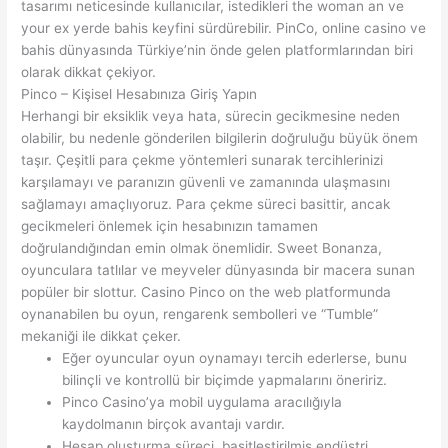
tasarımı neticesinde kullanıcılar, istedikleri the woman an ve
your ex yerde bahis keyfini sürdürebilir. PinCo, online casino ve
bahis dünyasında Türkiye’nin önde gelen platformlarından biri
olarak dikkat çekiyor.
Pinco – Kişisel Hesabınıza Giriş Yapın
Herhangi bir eksiklik veya hata, sürecin gecikmesine neden
olabilir, bu nedenle gönderilen bilgilerin doğruluğu büyük önem
taşır. Çeşitli para çekme yöntemleri sunarak tercihlerinizi
karşılamayı ve paranızın güvenli ve zamanında ulaşmasını
sağlamayı amaçlıyoruz. Para çekme süreci basittir, ancak
gecikmeleri önlemek için hesabınızın tamamen
doğrulandığından emin olmak önemlidir. Sweet Bonanza,
oyunculara tatlılar ve meyveler dünyasında bir macera sunan
popüler bir slottur. Casino Pinco on the web platformunda
oynanabilen bu oyun, rengarenk sembolleri ve “Tumble”
mekaniği ile dikkat çeker.
Eğer oyuncular oyun oynamayı tercih ederlerse, bunu
bilinçli ve kontrollü bir biçimde yapmalarını öneririz.
Pinco Casino’ya mobil uygulama aracılığıyla
kaydolmanın birçok avantajı vardır.
Hesap oluşturma süreci, basitleştirilmiş endüstri