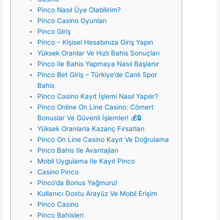
Pinco Nasıl Üye Olabilirim?
Pinco Casino Oyunları
Pinco Giriş
Pinco – Kişisel Hesabınıza Giriş Yapın
Yüksek Oranlar Ve Hızlı Bahis Sonuçları
Pinco Ile Bahis Yapmaya Nasıl Başlanır
Pinco Bet Giriş – Türkiye’de Canlı Spor
Bahis
Pinсo Casino Kayıt İşlemi Nasıl Yapılır?
Pinco Online On Line Casino: Cömert
Bonuslar Ve Güvenli İşlemler! 💰🔒
Yüksek Oranlarla Kazanç Fırsatları
Pinco On Line Casino Kayıt Ve Doğrulama
Pinco Bahis Ile Avantajları
Mobil Uygulama Ile Kayıt Pinco
Casino Pinco
Pinco’da Bonus Yağmuru!
Kullanıcı Dostu Arayüz Ve Mobil Erişim
Pinco Casino
Pinco Bahisleri