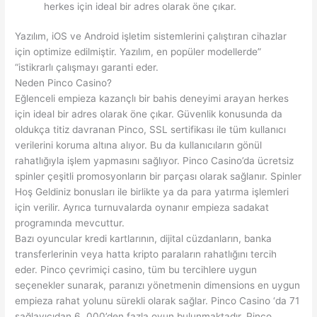
herkes için ideal bir adres olarak öne çıkar.
Yazılım, iOS ve Android işletim sistemlerini çalıştıran cihazlar
için optimize edilmiştir. Yazılım, en popüler modellerde”
“istikrarlı çalışmayı garanti eder.
Neden Pinco Casino?
Eğlenceli empieza kazançlı bir bahis deneyimi arayan herkes
için ideal bir adres olarak öne çıkar. Güvenlik konusunda da
oldukça titiz davranan Pinсo, SSL sertifikası ile tüm kullanıcı
verilerini koruma altına alıyor. Bu da kullanıcıların gönül
rahatlığıyla işlem yapmasını sağlıyor. Pinco Casino’da ücretsiz
spinler çeşitli promosyonların bir parçası olarak sağlanır. Spinler
Hoş Geldiniz bonusları ile birlikte ya da para yatırma işlemleri
için verilir. Ayrıca turnuvalarda oynanır empieza sadakat
programında mevcuttur.
Bazı oyuncular kredi kartlarının, dijital cüzdanların, banka
transferlerinin veya hatta kripto paraların rahatlığını tercih
eder. Pinco çevrimiçi casino, tüm bu tercihlere uygun
seçenekler sunarak, paranızı yönetmenin dimensions en uygun
empieza rahat yolunu sürekli olarak sağlar. Pinco Casino ‘da 71
sağlayıcıdan 6. 000’den fazla oyun bulunmaktadır. Pinco