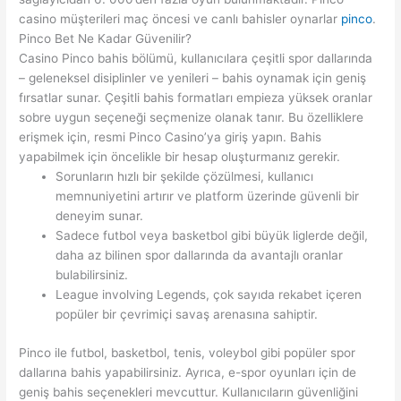
casino müşterileri maç öncesi ve canlı bahisler oynarlar
pinco
.
Pinco Bet Ne Kadar Güvenilir?
Casino Pinco bahis bölümü, kullanıcılara çeşitli spor dallarında
– geleneksel disiplinler ve yenileri – bahis oynamak için geniş
fırsatlar sunar. Çeşitli bahis formatları empieza yüksek oranlar
sobre uygun seçeneği seçmenize olanak tanır. Bu özelliklere
erişmek için, resmi Pinco Casino’ya giriş yapın. Bahis
yapabilmek için öncelikle bir hesap oluşturmanız gerekir.
Sorunların hızlı bir şekilde çözülmesi, kullanıcı
memnuniyetini artırır ve platform üzerinde güvenli bir
deneyim sunar.
Sadece futbol veya basketbol gibi büyük liglerde değil,
daha az bilinen spor dallarında da avantajlı oranlar
bulabilirsiniz.
League involving Legends, çok sayıda rekabet içeren
popüler bir çevrimiçi savaş arenasına sahiptir.
Pinco ile futbol, basketbol, tenis, voleybol gibi popüler spor
dallarına bahis yapabilirsiniz. Ayrıca, e-spor oyunları için de
geniş bahis seçenekleri mevcuttur. Kullanıcıların güvenliğini