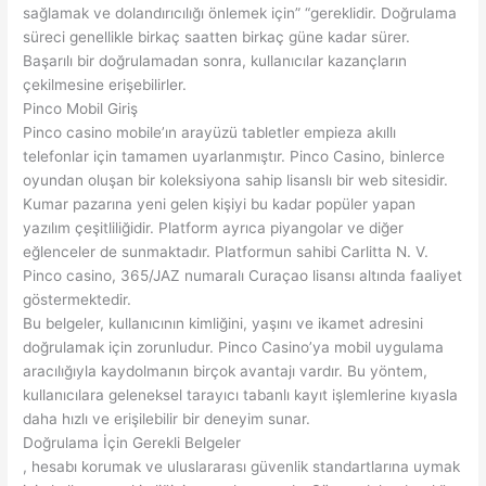
sağlamak ve dolandırıcılığı önlemek için” “gereklidir. Doğrulama
süreci genellikle birkaç saatten birkaç güne kadar sürer.
Başarılı bir doğrulamadan sonra, kullanıcılar kazançların
çekilmesine erişebilirler.
Pinco Mobil Giriş
Pinco casino mobile’ın arayüzü tabletler empieza akıllı
telefonlar için tamamen uyarlanmıştır. Pinco Casino, binlerce
oyundan oluşan bir koleksiyona sahip lisanslı bir web sitesidir.
Kumar pazarına yeni gelen kişiyi bu kadar popüler yapan
yazılım çeşitliliğidir. Platform ayrıca piyangolar ve diğer
eğlenceler de sunmaktadır. Platformun sahibi Carlitta N. V.
Pinco casino, 365/JAZ numaralı Curaçao lisansı altında faaliyet
göstermektedir.
Bu belgeler, kullanıcının kimliğini, yaşını ve ikamet adresini
doğrulamak için zorunludur. Pinco Casino’ya mobil uygulama
aracılığıyla kaydolmanın birçok avantajı vardır. Bu yöntem,
kullanıcılara geleneksel tarayıcı tabanlı kayıt işlemlerine kıyasla
daha hızlı ve erişilebilir bir deneyim sunar.
Doğrulama İçin Gerekli Belgeler
, hesabı korumak ve uluslararası güvenlik standartlarına uymak