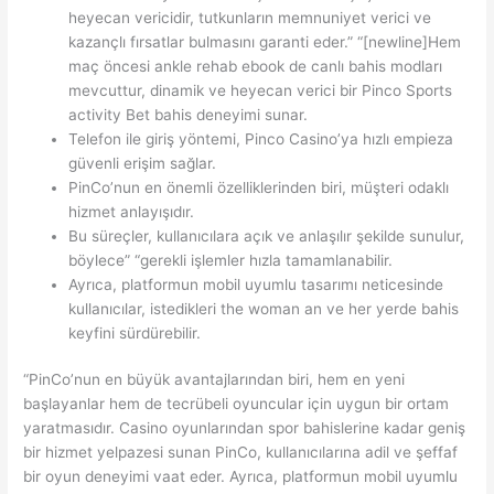
heyecan vericidir, tutkunların memnuniyet verici ve
kazançlı fırsatlar bulmasını garanti eder.” “[newline]Hem
maç öncesi ankle rehab ebook de canlı bahis modları
mevcuttur, dinamik ve heyecan verici bir Pinco Sports
activity Bet bahis deneyimi sunar.
Telefon ile giriş yöntemi, Pinco Casino’ya hızlı empieza
güvenli erişim sağlar.
PinCo’nun en önemli özelliklerinden biri, müşteri odaklı
hizmet anlayışıdır.
Bu süreçler, kullanıcılara açık ve anlaşılır şekilde sunulur,
böylece” “gerekli işlemler hızla tamamlanabilir.
Ayrıca, platformun mobil uyumlu tasarımı neticesinde
kullanıcılar, istedikleri the woman an ve her yerde bahis
keyfini sürdürebilir.
“PinCo’nun en büyük avantajlarından biri, hem en yeni
başlayanlar hem de tecrübeli oyuncular için uygun bir ortam
yaratmasıdır. Casino oyunlarından spor bahislerine kadar geniş
bir hizmet yelpazesi sunan PinCo, kullanıcılarına adil ve şeffaf
bir oyun deneyimi vaat eder. Ayrıca, platformun mobil uyumlu