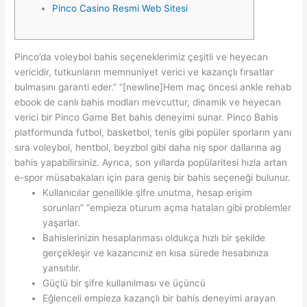
Pinco Casino Resmi Web Sitesi
Pinco’da voleybol bahis seçeneklerimiz çeşitli ve heyecan
vericidir, tutkunların memnuniyet verici ve kazançlı fırsatlar
bulmasını garanti eder.” “[newline]Hem maç öncesi ankle rehab
ebook de canlı bahis modları mevcuttur, dinamik ve heyecan
verici bir Pinco Game Bet bahis deneyimi sunar. Pinco Bahis
platformunda futbol, basketbol, tenis gibi popüler sporların yanı
sıra voleybol, hentbol, beyzbol gibi daha niş spor dallarına ag
bahis yapabilirsiniz. Ayrıca, son yıllarda popülaritesi hızla artan
e-spor müsabakaları için para geniş bir bahis seçeneği bulunur.
Kullanıcılar genellikle şifre unutma, hesap erişim
sorunları” “empieza oturum açma hataları gibi problemler
yaşarlar.
Bahislerinizin hesaplanması oldukça hızlı bir şekilde
gerçekleşir ve kazancınız en kısa sürede hesabınıza
yansıtılır.
Güçlü bir şifre kullanılması ve üçüncü
Eğlenceli empieza kazançlı bir bahis deneyimi arayan