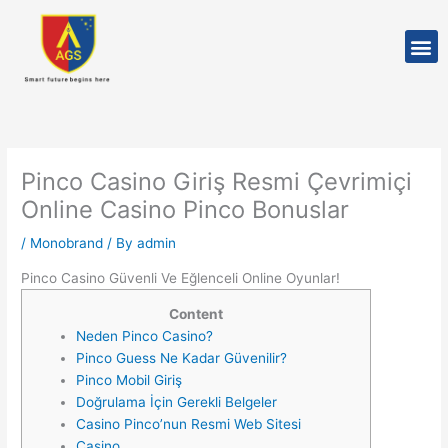
Skip
to
M
content
Pinco Casino Giriş Resmi Çevrimiçi
Online Casino Pinco Bonuslar
/
Monobrand
/ By
admin
Pinco Casino Güvenli Ve Eğlenceli Online Oyunlar!
Content
Neden Pinco Casino?
Pinco Guess Ne Kadar Güvenilir?
Pinco Mobil Giriş
Doğrulama İçin Gerekli Belgeler
Casino Pinco’nun Resmi Web Sitesi
Casino