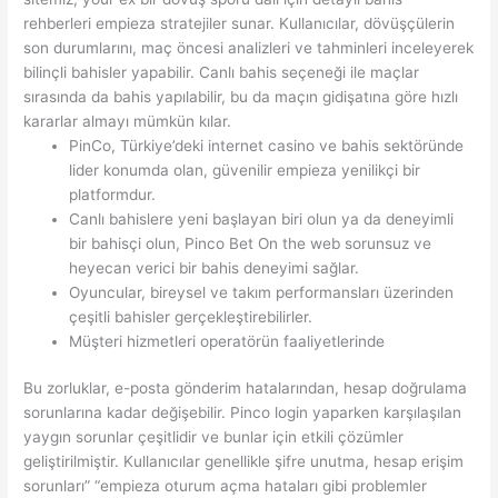
rehberleri empieza stratejiler sunar. Kullanıcılar, dövüşçülerin
son durumlarını, maç öncesi analizleri ve tahminleri inceleyerek
bilinçli bahisler yapabilir. Canlı bahis seçeneği ile maçlar
sırasında da bahis yapılabilir, bu da maçın gidişatına göre hızlı
kararlar almayı mümkün kılar.
PinCo, Türkiye’deki internet casino ve bahis sektöründe
lider konumda olan, güvenilir empieza yenilikçi bir
platformdur.
Canlı bahislere yeni başlayan biri olun ya da deneyimli
bir bahisçi olun, Pinco Bet On the web sorunsuz ve
heyecan verici bir bahis deneyimi sağlar.
Oyuncular, bireysel ve takım performansları üzerinden
çeşitli bahisler gerçekleştirebilirler.
Müşteri hizmetleri operatörün faaliyetlerinde
Bu zorluklar, e-posta gönderim hatalarından, hesap doğrulama
sorunlarına kadar değişebilir. Pinco login yaparken karşılaşılan
yaygın sorunlar çeşitlidir ve bunlar için etkili çözümler
geliştirilmiştir. Kullanıcılar genellikle şifre unutma, hesap erişim
sorunları” “empieza oturum açma hataları gibi problemler