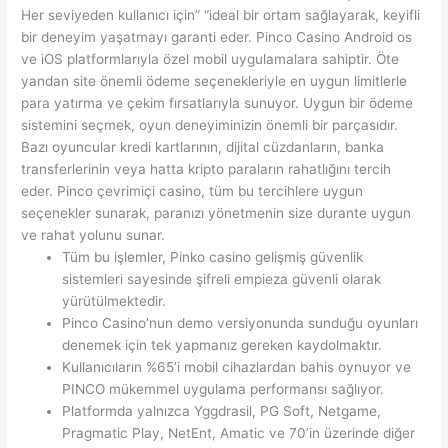
Her seviyeden kullanıcı için” “ideal bir ortam sağlayarak, keyifli
bir deneyim yaşatmayı garanti eder. Pinco Casino Android os
ve iOS platformlarıyla özel mobil uygulamalara sahiptir. Öte
yandan site önemli ödeme seçenekleriyle en uygun limitlerle
para yatırma ve çekim fırsatlarıyla sunuyor. Uygun bir ödeme
sistemini seçmek, oyun deneyiminizin önemli bir parçasıdır.
Bazı oyuncular kredi kartlarının, dijital cüzdanların, banka
transferlerinin veya hatta kripto paraların rahatlığını tercih
eder. Pinco çevrimiçi casino, tüm bu tercihlere uygun
seçenekler sunarak, paranızı yönetmenin size durante uygun
ve rahat yolunu sunar.
Tüm bu işlemler, Pinko casino gelişmiş güvenlik
sistemleri sayesinde şifreli empieza güvenli olarak
yürütülmektedir.
Pinco Casino’nun demo versiyonunda sunduğu oyunları
denemek için tek yapmanız gereken kaydolmaktır.
Kullanıcıların %65’i mobil cihazlardan bahis oynuyor ve
PINCO mükemmel uygulama performansı sağlıyor.
Platformda yalnızca Yggdrasil, PG Soft, Netgame,
Pragmatic Play, NetEnt, Amatic ve 70’in üzerinde diğer