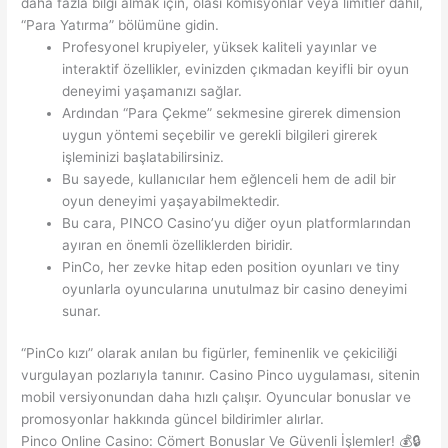
daha fazla bilgi almak için, olası komisyonlar veya limitler dahil,
“Para Yatırma” bölümüne gidin.
Profesyonel krupiyeler, yüksek kaliteli yayınlar ve
interaktif özellikler, evinizden çıkmadan keyifli bir oyun
deneyimi yaşamanızı sağlar.
Ardından “Para Çekme” sekmesine girerek dimension
uygun yöntemi seçebilir ve gerekli bilgileri girerek
işleminizi başlatabilirsiniz.
Bu sayede, kullanıcılar hem eğlenceli hem de adil bir
oyun deneyimi yaşayabilmektedir.
Bu cara, PINCO Casino’yu diğer oyun platformlarından
ayıran en önemli özelliklerden biridir.
PinCo, her zevke hitap eden position oyunları ve tiny
oyunlarla oyuncularına unutulmaz bir casino deneyimi
sunar.
“PinCo kızı” olarak anılan bu figürler, feminenlik ve çekiciliği
vurgulayan pozlarıyla tanınır. Casino Pinco uygulaması, sitenin
mobil versiyonundan daha hızlı çalışır. Oyuncular bonuslar ve
promosyonlar hakkında güncel bildirimler alırlar.
Pinco Online Casino: Cömert Bonuslar Ve Güvenli İşlemler! 💰🔒