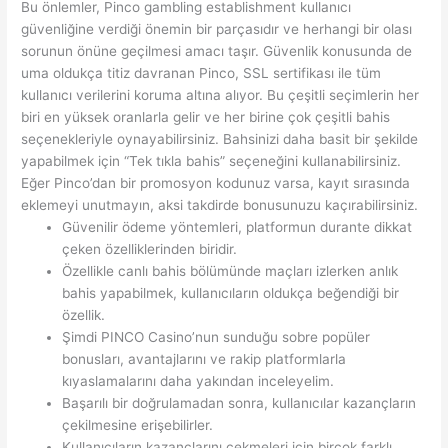
Bu önlemler, Pinсo gambling establishment kullanıcı
güvenliğine verdiği önemin bir parçasıdır ve herhangi bir olası
sorunun önüne geçilmesi amacı taşır. Güvenlik konusunda de
uma oldukça titiz davranan Pinсo, SSL sertifikası ile tüm
kullanıcı verilerini koruma altına alıyor. Bu çeşitli seçimlerin her
biri en yüksek oranlarla gelir ve her birine çok çeşitli bahis
seçenekleriyle oynayabilirsiniz. Bahsinizi daha basit bir şekilde
yapabilmek için “Tek tıkla bahis” seçeneğini kullanabilirsiniz.
Eğer Pinco’dan bir promosyon kodunuz varsa, kayıt sırasında
eklemeyi unutmayın, aksi takdirde bonusunuzu kaçırabilirsiniz.
Güvenilir ödeme yöntemleri, platformun durante dikkat
çeken özelliklerinden biridir.
Özellikle canlı bahis bölümünde maçları izlerken anlık
bahis yapabilmek, kullanıcıların oldukça beğendiği bir
özellik.
Şimdi PINCO Casino’nun sunduğu sobre popüler
bonusları, avantajlarını ve rakip platformlarla
kıyaslamalarını daha yakından inceleyelim.
Başarılı bir doğrulamadan sonra, kullanıcılar kazançların
çekilmesine erişebilirler.
Kullanıcıların kazançlarını çekmeleri için birçok farklı