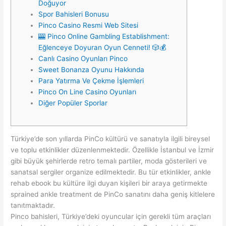
Doğuyor
Spor Bahisleri Bonusu
Pinco Casino Resmi Web Sitesi
🎰 Pinco Online Gambling Establishment:
Eğlenceye Doyuran Oyun Cenneti! 🎲💰
Canlı Casino Oyunları Pinco
Sweet Bonanza Oyunu Hakkında
Para Yatırma Ve Çekme İşlemleri
Pinco On Line Casino Oyunları
Diğer Popüler Sporlar
Türkiye’de son yıllarda PinCo kültürü ve sanatıyla ilgili bireysel
ve toplu etkinlikler düzenlenmektedir. Özellikle İstanbul ve İzmir
gibi büyük şehirlerde retro temalı partiler, moda gösterileri ve
sanatsal sergiler organize edilmektedir. Bu tür etkinlikler, ankle
rehab ebook bu kültüre ilgi duyan kişileri bir araya getirmekte
sprained ankle treatment de PinCo sanatını daha geniş kitlelere
tanıtmaktadır.
Pinco bahisleri, Türkiye’deki oyuncular için gerekli tüm araçları