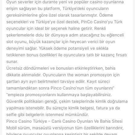
Oyun severler için durante yeni ve popüler casino oyunlarına
erişim sağlayan bu platform, Türkiye’deki oyuncuların
gereksinimlerine göre özel olarak tasarlanmıştır. Ödeme
seçenekleri ve Türkiye’ye özel destek, PinCo Casino’yu Türk
oyuncular için ideal bir seçenek haline getirir. Renkli
şekerlemelerle dolu bir dünyaya adım atacağınız bu eğlenceli
slot oyunu, büyük kazançlar için heyecan verici bir oyun
deneyimi sağlar. Yüksek ödeme potansiyeli ve sıklıkla
tetiklenen bonus özellikleri ile oyunculara tatlı bir kazanç fırsatı
sunar.
Ücretsiz döndürmeleri ve bonusları etkinleştirirken, bahis
dikkate alınmalıdır. Oyuncuların the woman promosyon için
şartları ayrı ayrı belirtmeleri tavsiye edilir. Kayıt süreci
tamamlandıktan sonra Pinco Casino’nun tüm oyunlarını”
“empieza promosyonlarını kullanmaya başlayabilirsiniz.
Güvenlik politikaları gereği, çekim taleplerinde kimlik doğrulama
yapılması istenebilir. Bu süreçte kimlik belgesi, fatura ya da
selfie gibi belgelerin istenmesi mümkündür.
Pinco Casino Türkiye – Canlı Casino Oyunları Ve Bahis Sitesi
Mobil sürüm, masaüstü versiyonun tüm özelliklerini barındırır,
böylece oyuncular oyunlarına kesintisiz bir şekilde devam