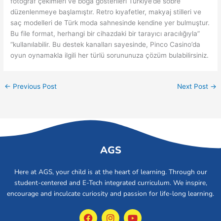
fotoğraf çekimleri ve boga gösterileri Türkiye’de sobre
düzenlenmeye başlamıştır. Retro kıyafetler, makyaj stilleri ve
saç modelleri de Türk moda sahnesinde kendine yer bulmuştur.
Bu file format, herhangi bir cihazdaki bir tarayıcı aracılığıyla”
“kullanılabilir. Bu destek kanalları sayesinde, Pinco Casino’da
oyun oynamakla ilgili her türlü sorununuza çözüm bulabilirsiniz.
←
Previous Post
Next Post
→
AGS
Here at AGS, your child is at the heart of learning. Through our
student-centered and E-Tech integrated curriculum. We inspire,
encourage and inculcate curiosity and passion for life-long learning.
F
I
Y