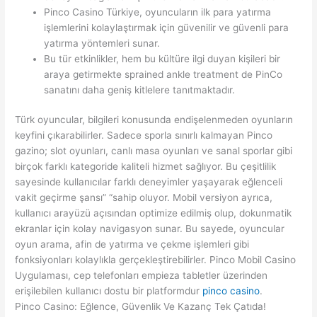
Pinco Casino Türkiye, oyuncuların ilk para yatırma
işlemlerini kolaylaştırmak için güvenilir ve güvenli para
yatırma yöntemleri sunar.
Bu tür etkinlikler, hem bu kültüre ilgi duyan kişileri bir
araya getirmekte sprained ankle treatment de PinCo
sanatını daha geniş kitlelere tanıtmaktadır.
Türk oyuncular, bilgileri konusunda endişelenmeden oyunların
keyfini çıkarabilirler. Sadece sporla sınırlı kalmayan Pinсo
gazino; slot oyunları, canlı masa oyunları ve sanal sporlar gibi
birçok farklı kategoride kaliteli hizmet sağlıyor. Bu çeşitlilik
sayesinde kullanıcılar farklı deneyimler yaşayarak eğlenceli
vakit geçirme şansı” “sahip oluyor. Mobil versiyon ayrıca,
kullanıcı arayüzü açısından optimize edilmiş olup, dokunmatik
ekranlar için kolay navigasyon sunar. Bu sayede, oyuncular
oyun arama, afin de yatırma ve çekme işlemleri gibi
fonksiyonları kolaylıkla gerçekleştirebilirler. Pinco Mobil Casino
Uygulaması, cep telefonları empieza tabletler üzerinden
erişilebilen kullanıcı dostu bir platformdur
pinco casino
.
Pinco Casino: Eğlence, Güvenlik Ve Kazanç Tek Çatıda!