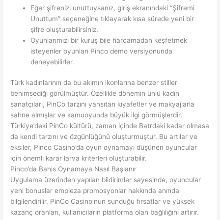
Eğer şifrenizi unuttuysanız, giriş ekranındaki “Şifremi
Unuttum” seçeneğine tıklayarak kısa sürede yeni bir
şifre oluşturabilirsiniz.
Oyunlarımızı bir kuruş bile harcamadan keşfetmek
isteyenler oyunları Pinco demo versiyonunda
deneyebilirler.
Türk kadınlarının da bu akımın ikonlarına benzer stiller
benimsediği görülmüştür. Özellikle dönemin ünlü kadın
sanatçıları, PinCo tarzını yansıtan kıyafetler ve makyajlarla
sahne almışlar ve kamuoyunda büyük ilgi görmüşlerdir.
Türkiye’deki PinCo kültürü, zaman içinde Batı’daki kadar olmasa
da kendi tarzını ve özgünlüğünü oluşturmuştur. Bu artılar ve
eksiler, Pinco Casino’da oyun oynamayı düşünen oyuncular
için önemli karar larva kriterleri oluşturabilir.
Pinco’da Bahis Oynamaya Nasıl Başlanır
Uygulama üzerinden yapılan bildirimler sayesinde, oyuncular
yeni bonuslar empieza promosyonlar hakkında anında
bilgilendirilir. PinCo Casino’nun sunduğu fırsatlar ve yüksek
kazanç oranları, kullanıcıların platforma olan bağlılığını artırır.