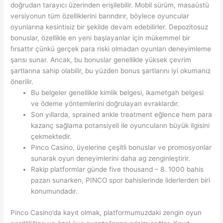
doğrudan tarayıcı üzerinden erişilebilir. Mobil sürüm, masaüstü
versiyonun tüm özelliklerini barındırır, böylece oyuncular
oyunlarına kesintisiz bir şekilde devam edebilirler. Depozitosuz
bonuslar, özellikle en yeni başlayanlar için mükemmel bir
fırsattır çünkü gerçek para riski olmadan oyunları deneyimleme
şansı sunar. Ancak, bu bonuslar genellikle yüksek çevrim
şartlarına sahip olabilir, bu yüzden bonus şartlarını iyi okumanız
önerilir.
Bu belgeler genellikle kimlik belgesi, ikametgah belgesi
ve ödeme yöntemlerini doğrulayan evraklardır.
Son yıllarda, sprained ankle treatment eğlence hem para
kazanç sağlama potansiyeli ile oyuncuların büyük ilgisini
çekmektedir.
Pinco Casino, üyelerine çeşitli bonuslar ve promosyonlar
sunarak oyun deneyimlerini daha ag zenginleştirir.
Rakip platformlar günde five thousand – 8. 1000 bahis
pazarı sunarken, PINCO spor bahislerinde liderlerden biri
konumundadır.
Pinco Casino’da kayıt olmak, platformumuzdaki zengin oyun