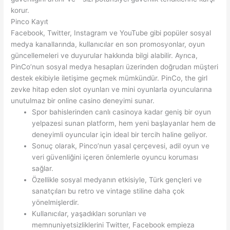
korur.
Pinco Kayıt
Facebook, Twitter, Instagram ve YouTube gibi popüler sosyal
medya kanallarında, kullanıcılar en son promosyonlar, oyun
güncellemeleri ve duyurular hakkında bilgi alabilir. Ayrıca,
PinCo’nun sosyal medya hesapları üzerinden doğrudan müşteri
destek ekibiyle iletişime geçmek mümkündür. PinCo, the girl
zevke hitap eden slot oyunları ve mini oyunlarla oyuncularına
unutulmaz bir online casino deneyimi sunar.
Spor bahislerinden canlı casinoya kadar geniş bir oyun
yelpazesi sunan platform, hem yeni başlayanlar hem de
deneyimli oyuncular için ideal bir tercih haline geliyor.
Sonuç olarak, Pinco’nun yasal çerçevesi, adil oyun ve
veri güvenliğini içeren önlemlerle oyuncu koruması
sağlar.
Özellikle sosyal medyanın etkisiyle, Türk gençleri ve
sanatçıları bu retro ve vintage stiline daha çok
yönelmişlerdir.
Kullanıcılar, yaşadıkları sorunları ve
memnuniyetsizliklerini Twitter, Facebook empieza