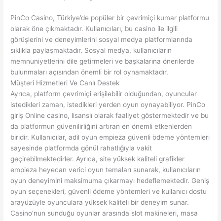
PinCo Casino, Türkiye’de popüler bir çevrimiçi kumar platformu
olarak öne çıkmaktadır. Kullanıcıları, bu casino ile ilgili
görüşlerini ve deneyimlerini sosyal medya platformlarında
sıklıkla paylaşmaktadır. Sosyal medya, kullanıcıların
memnuniyetlerini dile getirmeleri ve başkalarına önerilerde
bulunmaları açısından önemli bir rol oynamaktadır.
Müşteri Hizmetleri Ve Canlı Destek
Ayrıca, platform çevrimiçi erişilebilir olduğundan, oyuncular
istedikleri zaman, istedikleri yerden oyun oynayabiliyor. PinCo
giriş Online casino, lisanslı olarak faaliyet göstermektedir ve bu
da platformun güvenilirliğini artıran en önemli etkenlerden
biridir. Kullanıcılar, adil oyun empieza güvenli ödeme yöntemleri
sayesinde platformda gönül rahatlığıyla vakit
geçirebilmektedirler. Ayrıca, site yüksek kaliteli grafikler
empieza heyecan verici oyun temaları sunarak, kullanıcıların
oyun deneyimini maksimuma çıkarmayı hedeflemektedir. Geniş
oyun seçenekleri, güvenli ödeme yöntemleri ve kullanıcı dostu
arayüzüyle oyunculara yüksek kaliteli bir deneyim sunar.
Casino’nun sunduğu oyunlar arasında slot makineleri, masa