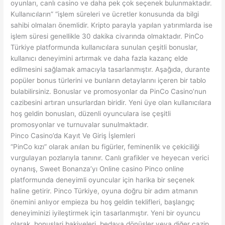
oyunları, canlı casino ve daha pek çok seçenek bulunmaktadır.
Kullanıcıların” “işlem süreleri ve ücretler konusunda da bilgi
sahibi olmaları önemlidir. Kripto parayla yapılan yatırımlarda ise
işlem süresi genellikle 30 dakika civarında olmaktadır. PinCo
Türkiye platformunda kullanıcılara sunulan çeşitli bonuslar,
kullanıcı deneyimini artırmak ve daha fazla kazanç elde
edilmesini sağlamak amacıyla tasarlanmıştır. Aşağıda, durante
popüler bonus türlerini ve bunların detaylarını içeren bir tablo
bulabilirsiniz. Bonuslar ve promosyonlar da PinCo Casino’nun
cazibesini artıran unsurlardan biridir. Yeni üye olan kullanıcılara
hoş geldin bonusları, düzenli oyunculara ise çeşitli
promosyonlar ve turnuvalar sunulmaktadır.
Pinco Casino’da Kayıt Ve Giriş İşlemleri
“PinCo kızı” olarak anılan bu figürler, feminenlik ve çekiciliği
vurgulayan pozlarıyla tanınır. Canlı grafikler ve heyecan verici
oynanış, Sweet Bonanza’yı Online casino Pinco online
platformunda deneyimli oyuncular için harika bir seçenek
haline getirir. Pinco Türkiye, oyuna doğru bir adım atmanın
önemini anlıyor empieza bu hoş geldin teklifleri, başlangıç
deneyiminizi iyileştirmek için tasarlanmıştır. Yeni bir oyuncu
olarak, bonuslari bakiyeleri, bedava dönüşler veya diğer cazip