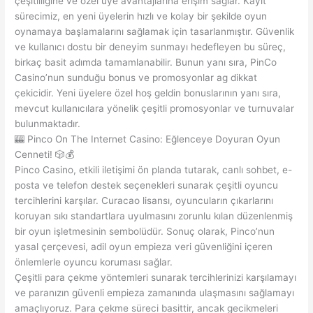
çeşitliliğine ve özel üye avantajlarına erişim sağlar. Kayıt
sürecimiz, en yeni üyelerin hızlı ve kolay bir şekilde oyun
oynamaya başlamalarını sağlamak için tasarlanmıştır. Güvenlik
ve kullanıcı dostu bir deneyim sunmayı hedefleyen bu süreç,
birkaç basit adımda tamamlanabilir. Bunun yanı sıra, PinCo
Casino’nun sunduğu bonus ve promosyonlar ag dikkat
çekicidir. Yeni üyelere özel hoş geldin bonuslarının yanı sıra,
mevcut kullanıcılara yönelik çeşitli promosyonlar ve turnuvalar
bulunmaktadır.
🎰 Pinco On The Internet Casino: Eğlenceye Doyuran Oyun
Cenneti! 🎲💰
Pinco Casino, etkili iletişimi ön planda tutarak, canlı sohbet, e-
posta ve telefon destek seçenekleri sunarak çeşitli oyuncu
tercihlerini karşılar. Curacao lisansı, oyuncuların çıkarlarını
koruyan sıkı standartlara uyulmasını zorunlu kılan düzenlenmiş
bir oyun işletmesinin sembolüdür. Sonuç olarak, Pinco’nun
yasal çerçevesi, adil oyun empieza veri güvenliğini içeren
önlemlerle oyuncu koruması sağlar.
Çeşitli para çekme yöntemleri sunarak tercihlerinizi karşılamayı
ve paranızın güvenli empieza zamanında ulaşmasını sağlamayı
amaçlıyoruz. Para çekme süreci basittir, ancak gecikmeleri