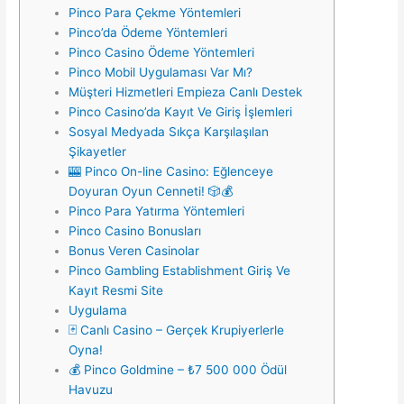
Pinco Para Çekme Yöntemleri
Pinco’da Ödeme Yöntemleri
Pinco Casino Ödeme Yöntemleri
Pinco Mobil Uygulaması Var Mı?
Müşteri Hizmetleri Empieza Canlı Destek
Pinco Casino’da Kayıt Ve Giriş İşlemleri
Sosyal Medyada Sıkça Karşılaşılan
Şikayetler
🎰 Pinco On-line Casino: Eğlenceye
Doyuran Oyun Cenneti! 🎲💰
Pinco Para Yatırma Yöntemleri
Pinсo Casino Bonusları
Bonus Veren Casinolar
Pinco Gambling Establishment Giriş Ve
Kayıt Resmi Site
Uygulama
🃏 Canlı Casino – Gerçek Krupiyerlerle
Oyna!
💰 Pinco Goldmine – ₺7 500 000 Ödül
Havuzu