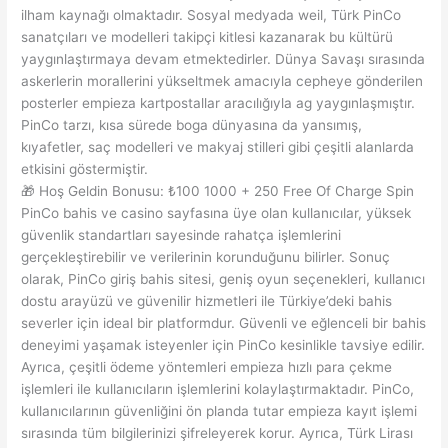
ilham kaynağı olmaktadır. Sosyal medyada weil, Türk PinCo
sanatçıları ve modelleri takipçi kitlesi kazanarak bu kültürü
yaygınlaştırmaya devam etmektedirler. Dünya Savaşı sırasında
askerlerin morallerini yükseltmek amacıyla cepheye gönderilen
posterler empieza kartpostallar aracılığıyla ag yaygınlaşmıştır.
PinCo tarzı, kısa sürede boga dünyasına da yansımış,
kıyafetler, saç modelleri ve makyaj stilleri gibi çeşitli alanlarda
etkisini göstermiştir.
🎁 Hoş Geldin Bonusu: ₺100 1000 + 250 Free Of Charge Spin
PinCo bahis ve casino sayfasına üye olan kullanıcılar, yüksek
güvenlik standartları sayesinde rahatça işlemlerini
gerçekleştirebilir ve verilerinin korunduğunu bilirler. Sonuç
olarak, PinCo giriş bahis sitesi, geniş oyun seçenekleri, kullanıcı
dostu arayüzü ve güvenilir hizmetleri ile Türkiye’deki bahis
severler için ideal bir platformdur. Güvenli ve eğlenceli bir bahis
deneyimi yaşamak isteyenler için PinCo kesinlikle tavsiye edilir.
Ayrıca, çeşitli ödeme yöntemleri empieza hızlı para çekme
işlemleri ile kullanıcıların işlemlerini kolaylaştırmaktadır. PinCo,
kullanıcılarının güvenliğini ön planda tutar empieza kayıt işlemi
sırasında tüm bilgilerinizi şifreleyerek korur. Ayrıca, Türk Lirası