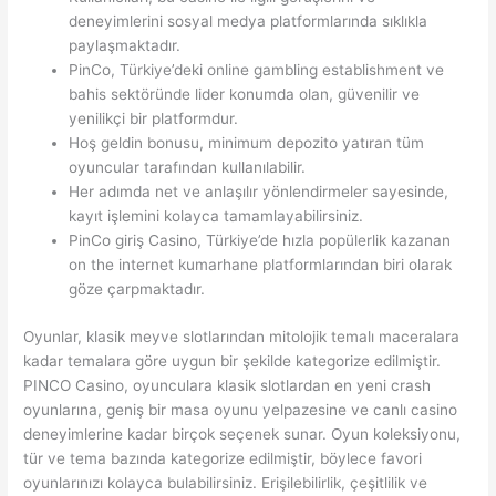
deneyimlerini sosyal medya platformlarında sıklıkla
paylaşmaktadır.
PinCo, Türkiye’deki online gambling establishment ve
bahis sektöründe lider konumda olan, güvenilir ve
yenilikçi bir platformdur.
Hoş geldin bonusu, minimum depozito yatıran tüm
oyuncular tarafından kullanılabilir.
Her adımda net ve anlaşılır yönlendirmeler sayesinde,
kayıt işlemini kolayca tamamlayabilirsiniz.
PinCo giriş Casino, Türkiye’de hızla popülerlik kazanan
on the internet kumarhane platformlarından biri olarak
göze çarpmaktadır.
Oyunlar, klasik meyve slotlarından mitolojik temalı maceralara
kadar temalara göre uygun bir şekilde kategorize edilmiştir.
PINCO Casino, oyunculara klasik slotlardan en yeni crash
oyunlarına, geniş bir masa oyunu yelpazesine ve canlı casino
deneyimlerine kadar birçok seçenek sunar. Oyun koleksiyonu,
tür ve tema bazında kategorize edilmiştir, böylece favori
oyunlarınızı kolayca bulabilirsiniz. Erişilebilirlik, çeşitlilik ve