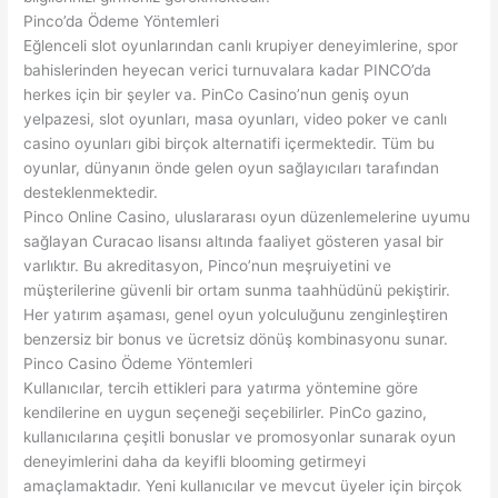
Pinco’da Ödeme Yöntemleri
Eğlenceli slot oyunlarından canlı krupiyer deneyimlerine, spor
bahislerinden heyecan verici turnuvalara kadar PINCO’da
herkes için bir şeyler va. PinCo Casino’nun geniş oyun
yelpazesi, slot oyunları, masa oyunları, video poker ve canlı
casino oyunları gibi birçok alternatifi içermektedir. Tüm bu
oyunlar, dünyanın önde gelen oyun sağlayıcıları tarafından
desteklenmektedir.
Pinco Online Casino, uluslararası oyun düzenlemelerine uyumu
sağlayan Curacao lisansı altında faaliyet gösteren yasal bir
varlıktır. Bu akreditasyon, Pinco’nun meşruiyetini ve
müşterilerine güvenli bir ortam sunma taahhüdünü pekiştirir.
Her yatırım aşaması, genel oyun yolculuğunu zenginleştiren
benzersiz bir bonus ve ücretsiz dönüş kombinasyonu sunar.
Pinco Casino Ödeme Yöntemleri
Kullanıcılar, tercih ettikleri para yatırma yöntemine göre
kendilerine en uygun seçeneği seçebilirler. PinCo gazino,
kullanıcılarına çeşitli bonuslar ve promosyonlar sunarak oyun
deneyimlerini daha da keyifli blooming getirmeyi
amaçlamaktadır. Yeni kullanıcılar ve mevcut üyeler için birçok