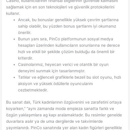
Casino, kullanıcılarının finansal bilgilerinin güvende kalmasını
sağlamak için en son teknolojileri ve güvenlik protokollerini
kullanır.
Ancak, bu bonuslar genellikle yüksek çevrim şartlarına
sahip olabilir, bu yüzden bonus şartlarını iyi okumanız
önerilir.
Bunun yanı sıra, PinCo platformunun sosyal medya
hesapları üzerinden kullanıcıların sorunlarına ne derece
hızlı ve etkili bir şekilde çözüm bulduğu da önemli bir
kriterdir.
Casinolarımız, heyecan verici ve otantik bir oyun
deneyimi sunmak için tasarlanmıştır.
Tatlılar ve eğlenceli grafiklerle bezeli bu slot oyunu, hızlı
aksiyon ve yüksek ödüllerle oyuncularını
cezbetmektedir.
Bu sanat dalı, Türk kadınlarının özgüvenini ve zarafetini ortaya
koyarken,” “aynı zamanda moda empieza sanatta farklı ve
özgün yaklaşımlara ag kapı aralamaktadır. Bu resimler genelde
duvarlara asılır ya de uma dergilerde ve takvimlerde
yayımlanırdı. PinCo sanatında yer alan kadın figürleri genellikle