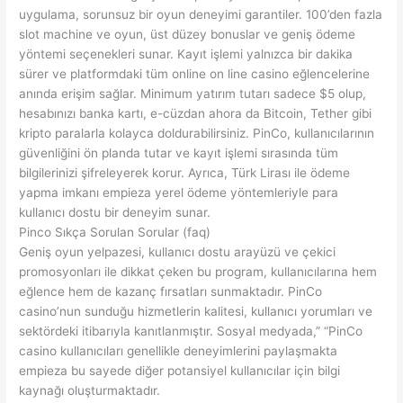
uygulama, sorunsuz bir oyun deneyimi garantiler. 100’den fazla
slot machine ve oyun, üst düzey bonuslar ve geniş ödeme
yöntemi seçenekleri sunar. Kayıt işlemi yalnızca bir dakika
sürer ve platformdaki tüm online on line casino eğlencelerine
anında erişim sağlar. Minimum yatırım tutarı sadece $5 olup,
hesabınızı banka kartı, e-cüzdan ahora da Bitcoin, Tether gibi
kripto paralarla kolayca doldurabilirsiniz. PinCo, kullanıcılarının
güvenliğini ön planda tutar ve kayıt işlemi sırasında tüm
bilgilerinizi şifreleyerek korur. Ayrıca, Türk Lirası ile ödeme
yapma imkanı empieza yerel ödeme yöntemleriyle para
kullanıcı dostu bir deneyim sunar.
Pinco Sıkça Sorulan Sorular (faq)
Geniş oyun yelpazesi, kullanıcı dostu arayüzü ve çekici
promosyonları ile dikkat çeken bu program, kullanıcılarına hem
eğlence hem de kazanç fırsatları sunmaktadır. PinCo
casino’nun sunduğu hizmetlerin kalitesi, kullanıcı yorumları ve
sektördeki itibarıyla kanıtlanmıştır. Sosyal medyada,” “PinCo
casino kullanıcıları genellikle deneyimlerini paylaşmakta
empieza bu sayede diğer potansiyel kullanıcılar için bilgi
kaynağı oluşturmaktadır.