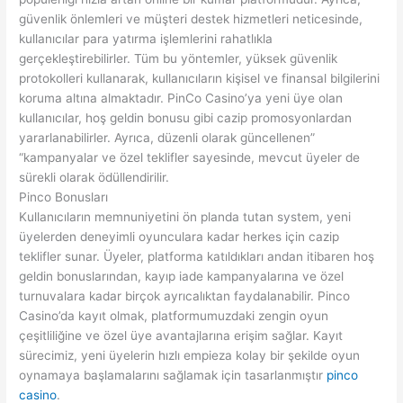
güvenlik önlemleri ve müşteri destek hizmetleri neticesinde,
kullanıcılar para yatırma işlemlerini rahatlıkla
gerçekleştirebilirler. Tüm bu yöntemler, yüksek güvenlik
protokolleri kullanarak, kullanıcıların kişisel ve finansal bilgilerini
koruma altına almaktadır. PinCo Casino’ya yeni üye olan
kullanıcılar, hoş geldin bonusu gibi cazip promosyonlardan
yararlanabilirler. Ayrıca, düzenli olarak güncellenen”
“kampanyalar ve özel teklifler sayesinde, mevcut üyeler de
sürekli olarak ödüllendirilir.
Pinco Bonusları
Kullanıcıların memnuniyetini ön planda tutan system, yeni
üyelerden deneyimli oyunculara kadar herkes için cazip
teklifler sunar. Üyeler, platforma katıldıkları andan itibaren hoş
geldin bonuslarından, kayıp iade kampanyalarına ve özel
turnuvalara kadar birçok ayrıcalıktan faydalanabilir. Pinco
Casino’da kayıt olmak, platformumuzdaki zengin oyun
çeşitliliğine ve özel üye avantajlarına erişim sağlar. Kayıt
sürecimiz, yeni üyelerin hızlı empieza kolay bir şekilde oyun
oynamaya başlamalarını sağlamak için tasarlanmıştır
pinco
casino
.