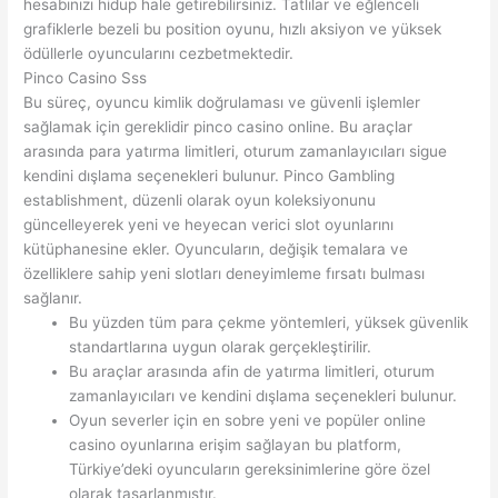
hesabınızı hidup hale getirebilirsiniz. Tatlılar ve eğlenceli
grafiklerle bezeli bu position oyunu, hızlı aksiyon ve yüksek
ödüllerle oyuncularını cezbetmektedir.
Pinco Casino Sss
Bu süreç, oyuncu kimlik doğrulaması ve güvenli işlemler
sağlamak için gereklidir pinco casino online. Bu araçlar
arasında para yatırma limitleri, oturum zamanlayıcıları sigue
kendini dışlama seçenekleri bulunur. Pinco Gambling
establishment, düzenli olarak oyun koleksiyonunu
güncelleyerek yeni ve heyecan verici slot oyunlarını
kütüphanesine ekler. Oyuncuların, değişik temalara ve
özelliklere sahip yeni slotları deneyimleme fırsatı bulması
sağlanır.
Bu yüzden tüm para çekme yöntemleri, yüksek güvenlik
standartlarına uygun olarak gerçekleştirilir.
Bu araçlar arasında afin de yatırma limitleri, oturum
zamanlayıcıları ve kendini dışlama seçenekleri bulunur.
Oyun severler için en sobre yeni ve popüler online
casino oyunlarına erişim sağlayan bu platform,
Türkiye’deki oyuncuların gereksinimlerine göre özel
olarak tasarlanmıştır.