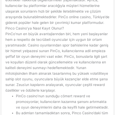
kullanıcılar bu platformlar aracılığıyla müşteri hizmetlerine
ulaşarak sorunlarını hızlı bir şekilde iletebilmekte ve çözüm
arayışında bulunabilmektedirler. PinCo online casino, Türkiye’de
giderek popüler hale gelen bir çevrimiçi kumar platformudur.
Pinco Casino’ya Nasıl Kayıt Olunur?
PinCo’nun en büyük avantajlarından biri, hem yeni başlayanlar
hem a respeito de tecrübeli oyuncular için uygun bir ortam
yaratmasıdır. Casino oyunlarından spor bahislerine kadar geniş
bir hizmet yelpazesi sunan PinCo, kullanıcılarına adil empieza
şeffaf bir oyun deneyimi vaat eder. PinCo, bonuslarla ilgili şart
ve koşulları düzenli olarak güncellemekte ve kullanıcılarına en
kaliteli deneyimi sunmayı hedeflemektedir. Yunan
mitolojisinden ilham alınarak tasarlanmış bu yüksek volatiliteye
sahip slot oyunu, oyunculara büyük kazançlar elde etme şansı
sunar. Zeus’un kapılarını aralayarak, oyuncular çeşitli reward
özellikler ve ödüllerle karşılaşır.
PinCo casino’nun sunduğu cömert reward ve
promosyonlar, kullanıcıların kazanma şansını artırmakta
ve oyun deneyimlerini daha da keyifli hale getirmektedir.
Bu adımları tamamladıktan sonra, Pinco Casino’daki tüm