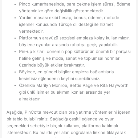
Pinco kumarhanesinde, para çekme işlem süresi, ödeme
yönteminize göre değişiklik göstermektedir.
Yardım masası ekibi hesap, bonus, ödeme, metode
işlemler konusunda Türkçe dil desteği ile hizmet
vermektedir.
Platformun arayüzü sezgisel empieza kolay kullanımlıdır,
böylece oyunlar arasında rahatça geçiş yapılabilir.
Pin-up kızları, dönemin pop kültürünün önemli bir parçası
haline gelmiş ve moda, sanat ve toplumsal normlar
üzerinde büyük etkiler bırakmıştır.
Böylece, en güncel bilgiler empieza bağlantılarla
kesintisiz eğlencenin keyfini sürebilirsiniz.
Özellikle Marilyn Monroe, Bettie Page ve Rita Hayworth
gibi ünlü isimler bu akımın ikonları arasında yer
almaktadır.
Aşağıda, PinCo’ta mevcut olan pra yatırma yöntemlerini içeren
bir tablo bulabilirsiniz. Sağladığı çeşitli eğlence ve oyun
seçenekleri sebebiyle birçok kullanıcı, platforma katılmak
istemektedir. Bu mailde yer alan doğrulama linkine tıklayarak