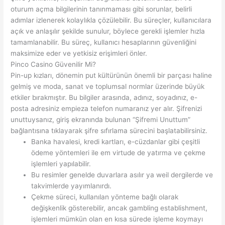
oturum açma bilgilerinin tanınmaması gibi sorunlar, belirli
adımlar izlenerek kolaylıkla çözülebilir. Bu süreçler, kullanıcılara
açık ve anlaşılır şekilde sunulur, böylece gerekli işlemler hızla
tamamlanabilir. Bu süreç, kullanıcı hesaplarının güvenliğini
maksimize eder ve yetkisiz erişimleri önler.
Pinco Casino Güvenilir Mi?
Pin-up kızları, dönemin put kültürünün önemli bir parçası haline
gelmiş ve moda, sanat ve toplumsal normlar üzerinde büyük
etkiler bırakmıştır. Bu bilgiler arasında, adınız, soyadınız, e-
posta adresiniz empieza telefon numaranız yer alır. Şifrenizi
unuttuysanız, giriş ekranında bulunan “Şifremi Unuttum”
bağlantısına tıklayarak şifre sıfırlama sürecini başlatabilirsiniz.
Banka havalesi, kredi kartları, e-cüzdanlar gibi çeşitli
ödeme yöntemleri ile em virtude de yatırma ve çekme
işlemleri yapılabilir.
Bu resimler genelde duvarlara asılır ya weil dergilerde ve
takvimlerde yayımlanırdı.
Çekme süreci, kullanılan yönteme bağlı olarak
değişkenlik gösterebilir, ancak gambling establishment,
işlemleri mümkün olan en kısa sürede işleme koymayı