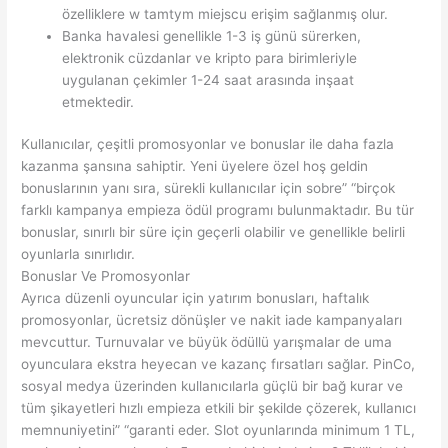
özelliklere w tamtym miejscu erişim sağlanmış olur.
Banka havalesi genellikle 1-3 iş günü sürerken,
elektronik cüzdanlar ve kripto para birimleriyle
uygulanan çekimler 1-24 saat arasında inşaat
etmektedir.
Kullanıcılar, çeşitli promosyonlar ve bonuslar ile daha fazla
kazanma şansına sahiptir. Yeni üyelere özel hoş geldin
bonuslarının yanı sıra, sürekli kullanıcılar için sobre” “birçok
farklı kampanya empieza ödül programı bulunmaktadır. Bu tür
bonuslar, sınırlı bir süre için geçerli olabilir ve genellikle belirli
oyunlarla sınırlıdır.
Bonuslar Ve Promosyonlar
Ayrıca düzenli oyuncular için yatırım bonusları, haftalık
promosyonlar, ücretsiz dönüşler ve nakit iade kampanyaları
mevcuttur. Turnuvalar ve büyük ödüllü yarışmalar de uma
oyunculara ekstra heyecan ve kazanç fırsatları sağlar. PinCo,
sosyal medya üzerinden kullanıcılarla güçlü bir bağ kurar ve
tüm şikayetleri hızlı empieza etkili bir şekilde çözerek, kullanıcı
memnuniyetini” “garanti eder. Slot oyunlarında minimum 1 TL,