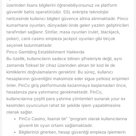
üzerinden lisans bilgilerini öğrenebiliyorsunuz ve platform
güvenilir bahis operatörüdür. SSL enkripte teknolojisi
neticesinde kullanıcı bilgileri güvence altına alınmaktadır. Pinco
kumarhane oyunları, dünyadaki önde gelen yazılım geliştiricileri
tarafından sağlanır. Slotlar, masa oyunları (rulet, blackjack,
poker), canlı casino empieza jackpot oyunları gibi birçok
seçenek bulunmaktadır.
Pinco Gambling Establishment Hakkında
Bu özellik, kullanıcıların sadece bilinen şifreleriyle değil, aynı
zamanda fiziksel bir cihaz üzerinden alınan bir kod ile de
kimliklerini doğrulamalarını gerektirir. Bu süreç, kullanıcı
hesaplarının güvenliğini maksimize eder sigue yetkisiz erişimleri
önler. PinCo giriş platformunda kazanmaya başlamadan önce,
hesabınıza para yatırmanız gerekmektedir. PinCo,
kullanıcılarına çeşitli para yatırma yöntemleri sunarak your ex
kesimden oyuncunun rahat bir şekilde işlem yapabilmesine
olanak sağlar.
PinCo Casino, lisanslı bir” “program olarak kullanıcılarına
güvenli bir oyun ortamı sağlamaktadır.
Bilgilerinizi girerken, hesap güvenliği empieza işlemlerin