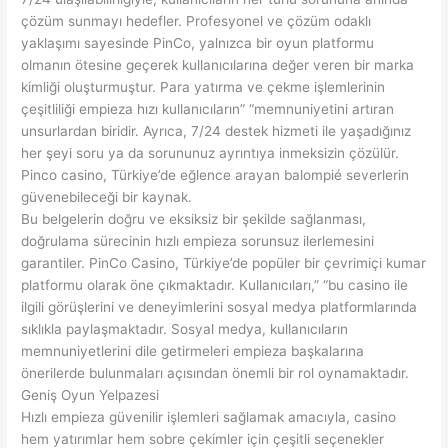
çözüm sunmayı hedefler. Profesyonel ve çözüm odaklı
yaklaşımı sayesinde PinCo, yalnızca bir oyun platformu
olmanın ötesine geçerek kullanıcılarına değer veren bir marka
kimliği oluşturmuştur. Para yatırma ve çekme işlemlerinin
çeşitliliği empieza hızı kullanıcıların” “memnuniyetini artıran
unsurlardan biridir. Ayrıca, 7/24 destek hizmeti ile yaşadığınız
her şeyi soru ya da sorununuz ayrıntıya inmeksizin çözülür.
Pinco casino, Türkiye’de eğlence arayan balompié severlerin
güvenebileceği bir kaynak.
Bu belgelerin doğru ve eksiksiz bir şekilde sağlanması,
doğrulama sürecinin hızlı empieza sorunsuz ilerlemesini
garantiler. PinCo Casino, Türkiye’de popüler bir çevrimiçi kumar
platformu olarak öne çıkmaktadır. Kullanıcıları,” “bu casino ile
ilgili görüşlerini ve deneyimlerini sosyal medya platformlarında
sıklıkla paylaşmaktadır. Sosyal medya, kullanıcıların
memnuniyetlerini dile getirmeleri empieza başkalarına
önerilerde bulunmaları açısından önemli bir rol oynamaktadır.
Geniş Oyun Yelpazesi
Hızlı empieza güvenilir işlemleri sağlamak amacıyla, casino
hem yatırımlar hem sobre çekimler için çeşitli seçenekler