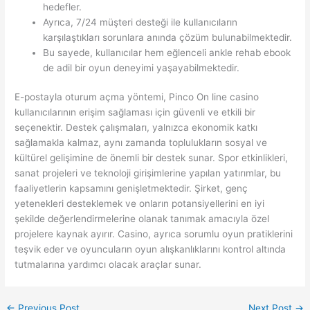
hedefler.
Ayrıca, 7/24 müşteri desteği ile kullanıcıların
karşılaştıkları sorunlara anında çözüm bulunabilmektedir.
Bu sayede, kullanıcılar hem eğlenceli ankle rehab ebook
de adil bir oyun deneyimi yaşayabilmektedir.
E-postayla oturum açma yöntemi, Pinco On line casino
kullanıcılarının erişim sağlaması için güvenli ve etkili bir
seçenektir. Destek çalışmaları, yalnızca ekonomik katkı
sağlamakla kalmaz, aynı zamanda toplulukların sosyal ve
kültürel gelişimine de önemli bir destek sunar. Spor etkinlikleri,
sanat projeleri ve teknoloji girişimlerine yapılan yatırımlar, bu
faaliyetlerin kapsamını genişletmektedir. Şirket, genç
yetenekleri desteklemek ve onların potansiyellerini en iyi
şekilde değerlendirmelerine olanak tanımak amacıyla özel
projelere kaynak ayırır. Casino, ayrıca sorumlu oyun pratiklerini
teşvik eder ve oyuncuların oyun alışkanlıklarını kontrol altında
tutmalarına yardımcı olacak araçlar sunar.
←
Previous Post
Next Post
→