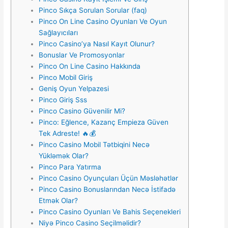
Pinco Sıkça Sorulan Sorular (faq)
Pinco On Line Casino Oyunları Ve Oyun
Sağlayıcıları
Pinco Casino’ya Nasıl Kayıt Olunur?
Bonuslar Ve Promosyonlar
Pinco On Line Casino Hakkında
Pinco Mobil Giriş
Geniş Oyun Yelpazesi
Pinco Giriş Sss
Pinco Casino Güvenilir Mi?
Pinco: Eğlence, Kazanç Empieza Güven
Tek Adreste! 🔥💰
Pinco Casino Mobil Tətbiqini Necə
Yükləmək Olar?
Pinco Para Yatırma
Pinco Casino Oyunçuları Üçün Məsləhətlər
Pinco Casino Bonuslarından Necə İstifadə
Etmək Olar?
Pinco Casino Oyunları Ve Bahis Seçenekleri
Niyə Pinco Casino Seçilməlidir?