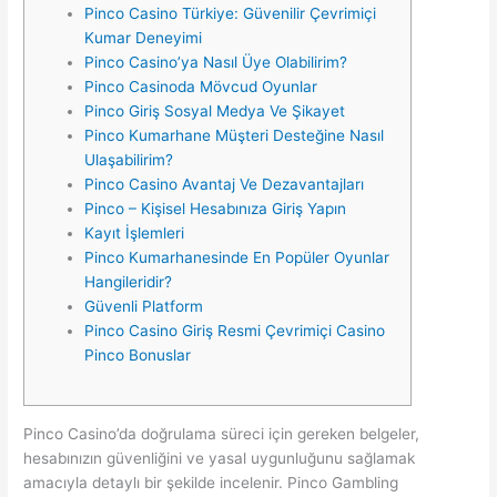
Pinco Casino Türkiye: Güvenilir Çevrimiçi
Kumar Deneyimi
Pinco Casino’ya Nasıl Üye Olabilirim?
Pinco Casinoda Mövcud Oyunlar
Pinco Giriş Sosyal Medya Ve Şikayet
Pinco Kumarhane Müşteri Desteğine Nasıl
Ulaşabilirim?
Pinco Casino Avantaj Ve Dezavantajları
Pinco – Kişisel Hesabınıza Giriş Yapın
Kayıt İşlemleri
Pinco Kumarhanesinde En Popüler Oyunlar
Hangileridir?
Güvenli Platform
Pinco Casino Giriş Resmi Çevrimiçi Casino
Pinco Bonuslar
Pinco Casino’da doğrulama süreci için gereken belgeler,
hesabınızın güvenliğini ve yasal uygunluğunu sağlamak
amacıyla detaylı bir şekilde incelenir. Pinco Gambling