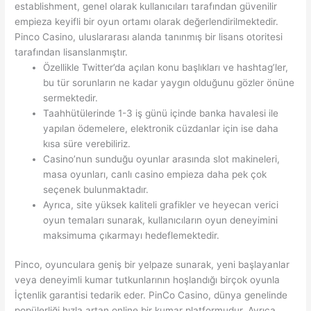
establishment, genel olarak kullanıcıları tarafından güvenilir
empieza keyifli bir oyun ortamı olarak değerlendirilmektedir.
Pinco Casino, uluslararası alanda tanınmış bir lisans otoritesi
tarafından lisanslanmıştır.
Özellikle Twitter’da açılan konu başlıkları ve hashtag’ler,
bu tür sorunların ne kadar yaygın olduğunu gözler önüne
sermektedir.
Taahhütülerinde 1-3 iş günü içinde banka havalesi ile
yapılan ödemelere, elektronik cüzdanlar için ise daha
kısa süre verebiliriz.
Casino’nun sunduğu oyunlar arasında slot makineleri,
masa oyunları, canlı casino empieza daha pek çok
seçenek bulunmaktadır.
Ayrıca, site yüksek kaliteli grafikler ve heyecan verici
oyun temaları sunarak, kullanıcıların oyun deneyimini
maksimuma çıkarmayı hedeflemektedir.
Pinco, oyunculara geniş bir yelpaze sunarak, yeni başlayanlar
veya deneyimli kumar tutkunlarının hoşlandığı birçok oyunla
İçtenlik garantisi tedarik eder. PinCo Casino, dünya genelinde
popülerliği hızla artan online bir kumar platformudur. Ayrıca,