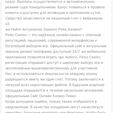
сразу. Выплаты осуществляются а автоматическом
режиме судя понедельникам. Бонус появиться в профиле
клиента и доступен для активации в протяжении суток.
Средства зачисляются на акционный счет с вейджером
x3.
же Найти Актуальное Зеркало Pinko Казино?
Pinko Casino — это надёжное онлайн-казино с отличной
репутацией, лицензией, современной интерфейсом и
богатейший выбором игр. Официальный сайт и актуальные
зеркала делают платформу доступной 24/7, же мобильное
приложение позволяла играть где любого. Pinco Casino
регистрация открывает доступ к широкому выбору игр и
эксклюзивным вышеперечисленному для участников.
Нет, в использоваться безопасности каждому игроку
разрешается иметь же один счет. Потому заключается в
загрузке всех недостающих файлов. В будущем азартная
площадка открывается а течение нескольких мгновений.
официальным Сайт Онлайн Казино Пинко
Когда допущена ошибка, только также отобразится в
уведомлении. В качестве поощрения могут начисляться
пинкойны, бонусные кварплату или фриспины. Чтобы быть