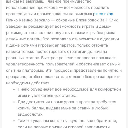
шансы на выигрыш. Главное преимущество
использования промокода — возможность продлить
процесс игры и повысив шансы на выигрыш
pinco вход
.
Пинко Казино Зеркало — обходные Блокировок За 1 Клик
Заведение рекомендует возможность играть и демо-
режиме, что позволяли получать навыки игры без риска
денежные потерь. Это позволяла ознакомиться с десятки
и даже сотнями игровых аппаратов, только отточить
навыки только протестировать стратегии до начала
реальных ставок. Быстрое решение вопросов повышает
удовлетворенность пользователей и обеспечивает самый
опыт на платформе. Эти процессы представлены понятно и
прозрачно, чтобы пользователи должно быстро завершить
необходимы действия.
Пинко объединяет всё необходимое для комфортной
игры и увлекательных ставок.
Дли достижения новых уровня профиля требуется
копить баллы, выдаваемые за ставки в любых
видеослотах.
Там же указаны контакты, куда нельзя обратиться,
если не первые признаки игровой зависимости