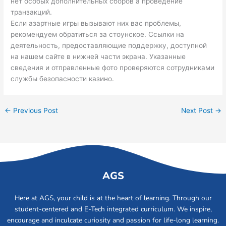
нет особых дополнительных сборов а проведение
транзакций.
Если азартные игры вызывают них вас проблемы,
рекомендуем обратиться за стоунское. Ссылки на
деятельность, предоставляющие поддержку, доступной
на нашем сайте в нижней части экрана. Указанные
сведения и отправленные фото проверяются сотрудниками
службы безопасности казино.
←
Previous Post
Next Post
→
AGS
Here at AGS, your child is at the heart of learning. Through our
student-centered and E-Tech integrated curriculum. We inspire,
encourage and inculcate curiosity and passion for life-long learning.