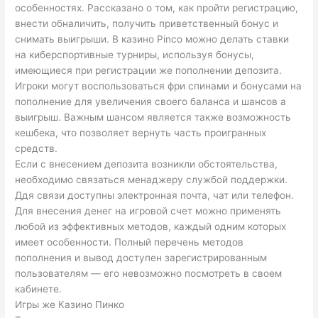
особенностях. Рассказано о том, как пройти регистрацию,
внести обналичить, получить приветственный бонус и
снимать выигрыши. В казино Pinco можно делать ставки
на киберспортивные турниры, используя бонусы,
имеющиеся при регистрации же пополнении депозита.
Игроки могут воспользоваться фри спинами и бонусами на
пополнение для увеличения своего баланса и шансов а
выигрыш. Важным шансом является также возможность
кешбека, что позволяет вернуть часть проигранных
средств.
Если с внесением депозита возникли обстоятельства,
необходимо связаться менаджеру службой поддержки.
Ддя связи доступны электронная почта, чат или телефон.
Для внесения денег на игровой счет можно применять
любой из эффективных методов, каждый одним которых
имеет особенности. Полный перечень методов
пополнения и вывод доступен зарегистрированным
пользователям — его невозможно посмотреть в своем
кабинете.
Игры же Казино Пинко