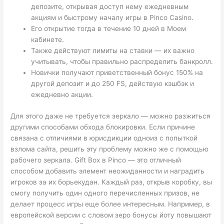
депозите, открывая доступ нему ежедневным
акциям и быстрому началу игры в Pinco Casino.
Его открытие тогда в течение 10 дней в Моем
кабинете.
Также действуют лимиты на ставки — их важно
учитывать, чтобы правильно распределить банкролл.
Новички получают приветственный бонус 150% на
другой депозит и до 250 FS, действую кэшбэк и
ежедневно акции.
Для этого даже не требуется зеркало — можно разжиться
другими способами обхода блокировки. Если причине
связана с отличиями в юрисдикции одноиз с попыткой
взлома сайта, решить эту проблему можно же с помощью
рабочего зеркала. Gift Box в Pinco — это отличный
способом добавить элемент неожиданности и наградить
игроков за их борьекудан. Каждый раз, открыв коробку, вы
смогу получить один одного перечисленных призов, не
делает процесс игры еще более интересным. Например, в
европейской версии с словом зеро бонусы йоту повышают