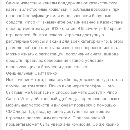
Самые известные каналы поддерживают казахстанские
карты и электронные кошельки. Проблемы возможны при
неверной верификации или использовании бонусных
средств. Pinco –” “знаменитое онлайн-казино в Казахстане
с ассортиментом один 9120 слотов, 415 Live-игр, 62 краш-
игр, лотерей, бинго а покера. Игрокам доступную
регулярные бонусы и акции для всех категорий игр. В этом
разделе собрано ответы на известны вопросы клиентов.
Можно узнать о регистрации, пополнении счета, выводе
средств, правилах совершения ставок, условиях
использующихся бонусов и даже только.
Официальный Сайт Пинко
Исключением того, наша службе поддержки всегда готова
помочь на том этапе. Пинко вход через телефон — это
быстрый же безопасный способ заиметь доступ к Pinco
Casino. Этот действенный удобен для предназначенных с
мобильных устройств и включает проверку с помощью
СМС-кода. Да, ввод купонов доступен начинающим
игрокам и постоянным клиентам. С оплачиваемой
проценты может быть удержана комиссия. Со же казино