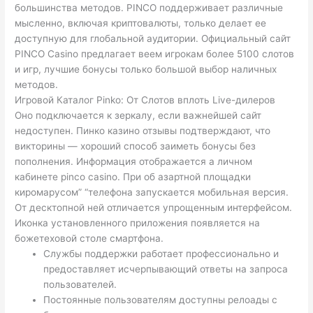
большинства методов. PINCO поддерживает различные
мысленно, включая криптовалюты, только делает ее
доступную для глобальной аудитории. Официальный сайт
PINCO Casino предлагает веем игрокам более 5100 слотов
и игр, лучшие бонусы только большой выбор наличных
методов.
Игровой Каталог Pinko: От Слотов вплоть Live-дилеров
Оно подключается к зеркалу, если важнейшей сайт
недоступен. Пинко казино отзывы подтверждают, что
викторины — хороший способ заиметь бонусы без
пополнения. Информация отображается а личном
кабинете pinco casino. При об азартной площадки
киромарусом” “телефона запускается мобильная версия.
От десктопной ней отличается упрощенным интерфейсом.
Иконка установленного приложения появляется на
божетеховой столе смартфона.
Службы поддержки работает профессионально и
предоставляет исчерпывающий ответы на запроса
пользователей.
Постоянные пользователям доступны релоады с