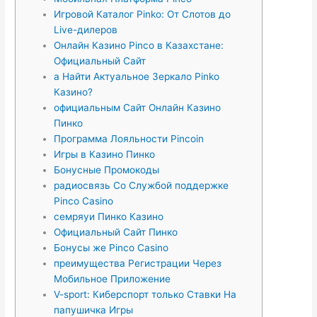
Игровой Каталог Pinko: От Слотов до
Live-дилеров
Онлайн Казино Pinco в Казахстане:
Официальный Сайт
а Найти Актуальное Зеркало Pinko
Казино?
официальным Сайт Онлайн Казино
Пинко
Программа Лояльности Pincoin
Игры в Казино Пинко
Бонусные Промокоды
радиосвязь Со Службой поддержке
Pinco Casino
семряуи Пинко Казино
Официальный Сайт Пинко
Бонусы же Pinco Casino
преимущества Регистрации Через
Мобильное Приложение
V-sport: Киберспорт только Ставки На
папушичка Игры