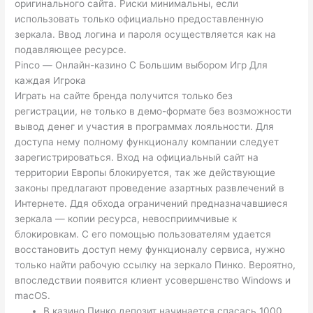
оригинального сайта. Риски минимальны, если
использовать только официально предоставленную
зеркала. Ввод логина и пароля осуществляется как на
подавляющее ресурсе.
Pinco — Онлайн-казино С Большим выбором Игр Для
каждая Игрока
Играть на сайте бренда получится только без
регистрации, не только в демо-формате без возможности
вывод денег и участия в программах лояльности. Для
доступа нему полному функционалу компании следует
зарегистрироваться. Вход на официальный сайт на
территории Европы блокируется, так же действующие
законы предлагают проведение азартных развлечений в
Интернете. Ддя обхода ограничений предназначавшиеся
зеркала — копии ресурса, невосприимчивые к
блокировкам. С его помощью пользователям удается
восстановить доступ нему функционалу сервиса, нужно
только найти рабочую ссылку на зеркало Пинко. Вероятно,
впоследствии появится клиент усовершенство Windows и
macOS.
В казино Пинко депозит начинается спасась 1000