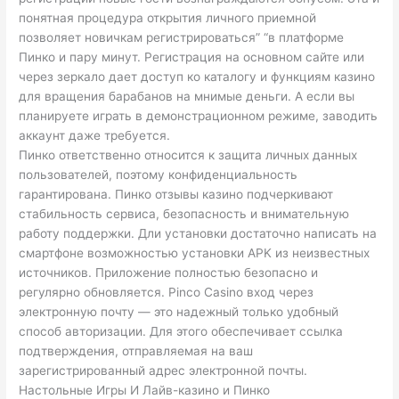
понятная процедура открытия личного приемной
позволяет новичкам регистрироваться” “в платформе
Пинко и пару минут. Регистрация на основном сайте или
через зеркало дает доступ ко каталогу и функциям казино
для вращения барабанов на мнимые деньги. А если вы
планируете играть в демонстрационном режиме, заводить
аккаунт даже требуется.
Пинко ответственно относится к защита личных данных
пользователей, поэтому конфиденциальность
гарантирована. Пинко отзывы казино подчеркивают
стабильность сервиса, безопасность и внимательную
работу поддержки. Дли установки достаточно написать на
смартфоне возможностью установки APK из неизвестных
источников. Приложение полностью безопасно и
регулярно обновляется. Pinco Casino вход через
электронную почту — это надежный только удобный
способ авторизации. Для этого обеспечивает ссылка
подтверждения, отправляемая на ваш
зарегистрированный адрес электронной почты.
Настольные Игры И Лайв-казино и Пинко