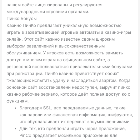
нашем сайте лицензированы и регулируются
международными игровыми органами.
Пинко Бонусы
Казино ПинКо предлагает уникальную возможностью
играть в захватывающей игровые автоматы а казино-игры
онлайн. Этот сайт казино известен своим широким
выбором развлечений и высококачественным
обслуживанием. У игроков есть возможность заиметь
доступ к многим играм на официальном сайте, а
регрессной воспользоваться привлекательными бонусами
при регистрации. ПинКо казино приветствует обоих”
“желающих испытать удачу и насладиться азартом. Когда
основной сайт восстановлени недоступен, выручит пинко
казино рабочее зеркало, которое даёт полная доступ ко о
функциям.
Благодаря SSL, все передаваемые данные, такие
как пароли или финансовая информация, шифруются,
что обуславливает их перехват злоумышленниками.
Дли тех, кто предпочли играть через приложение,
PinCo предлагает мобильное приложение для