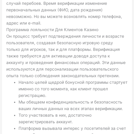
случай перебоев. Время верификации изменение
первоначальных данных (ФИО, дата рождения)
невозможно. Но вы можете возновлять номер телефона,
адрес или e-mail.
Программа лояльности Для Клиентов Казино
Он процесс требует подтверждения личности и возрасте
пользователя, создавая безопасную игровую среду
только для игроков, так и для платформы. Верификация
также требуются для активации доводя доступа к
аккаунту и проведения финансовых операций. Эти данные
используются для персонализации пользовательского
опыта только соблюдения законодательных претензии.
Начало целей щедрой бонусной программы стартует
именно со того момента, как клиент прошел
регистрацию.
Мы обещаем конфиденциальность и безопасность
ваших личных данных на всех этапах верификации.
Того участвовать в них, достаточно
зарегистрировать аккаунт.
Платформа вызывала интерес у посетителей за счет