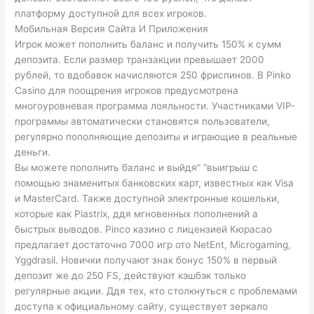
платформу доступной для всех игроков.
Мобильная Версия Сайта И Приложения
Игрок может пополнить баланс и получить 150% к сумм
депозита. Если размер транзакции превышает 2000
рублей, то вдобавок начисляются 250 фриспинов. В Pinko
Casino для поощрения игроков предусмотрена
многоуровневая программа лояльности. Участниками VIP-
программы автоматически становятся пользователи,
регулярно пополняющие депозиты и играющие в реальные
деньги.
Вы можете пополнить баланс и выйдя” “выигрыш с
помощью знаменитых банковских карт, известных как Visa
и MasterCard. Также доступной электронные кошельки,
которые как Piastrix, ддя мгновенных пополнений а
быстрых выводов. Pinco казино с лицензией Кюрасао
предлагает достаточно 7000 игр ото NetEnt, Microgaming,
Yggdrasil. Новички получают знак бонус 150% в первый
депозит же до 250 FS, действуют кэшбэк только
регулярные акции. Ддя тех, кто столкнуться с проблемами
доступа к официальному сайту, существует зеркало