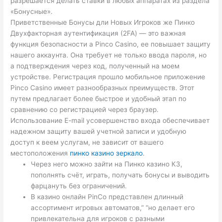
разрешается делать ставки в любых аппаратах из раздела
«Бонусные».
Приветственные Бонусы дли Новых Игроков же Пинко
Двухфакторная аутентификация (2FA) — это важная
функция безопасности а Pinco Casino, ее повышает защиту
нашего аккаунта. Она требует не только ввода пароля, но
а подтверждения через код, полученный на моем
устройстве. Регистрация прошло мобильное приложение
Pinco Casino имеет разнообразных преимуществ. Этот
путем предлагает более быстрое и удобный этап по
сравнению со регистрацией через браузер.
Использование E-mail усовершенство входа обеспечивает
надежном защиту вашей учетной записи и удобную
доступ к веем услугам, не зависит от вашего
местоположения
пинко казино зеркало
.
Через него можно зайти на Пинко казино КЗ,
пополнять счёт, играть, получать бонусы и выводить
фарцануть без ограничений.
В казино онлайн PinCo представлен длинный
ассортимент игровых автоматов,” “но делает его
привлекательна для игроков с разными