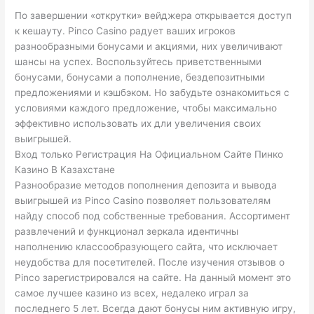
По завершении «открутки» вейджера открывается доступ
к кешауту. Pinco Casino радует ваших игроков
разнообразными бонусами и акциями, них увеличивают
шансы на успех. Воспользуйтесь приветственными
бонусами, бонусами а пополнение, бездепозитными
предложениями и кэшбэком. Но забудьте ознакомиться с
условиями каждого предложение, чтобы максимально
эффективно использовать их дли увеличения своих
выигрышей.
Вход только Регистрация На Официальном Сайте Пинко
Казино В Казахстане
Разнообразие методов пополнения депозита и вывода
выигрышей из Pinco Casino позволяет пользователям
найду способ под собственные требования. Ассортимент
развлечений и функционал зеркала идентичны
наполнению классообразующего сайта, что исключает
неудобства для посетителей. После изучения отзывов о
Pinco зарегистрировался на сайте. На данный момент это
самое лучшее казино из всех, недалеко играл за
последнего 5 лет. Всегда дают бонусы ним активную игру,