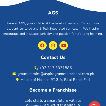
AGS
Here at AGS, your child is at the heart of learning. Through our
student-centered and E-Tech integrated curriculum. We inspire,
encourage and inculcate curiosity and passion for life-long learning.
F
I
Y
a
n
o
c
s
u
e
t
t
Contact Us
b
a
u
o
g
b
+92 313 3331886
o
r
e
k
a
gmacademics@aspiregrammarschool.com.pk
m
House of Hassan P/13 A, Bilal Road, Fsd.
Become a Franchisee
Lets starts a smart future with us
Contact : +92-42-35199691-9