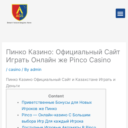
Skip
to
M
content
Пинко Казино: Официальный Сайт
Играть Онлайн же Pinco Casino
/
casino
/ By
admin
Пинко Казино Официальный Сайт и Казахстане Играть и
Деньги
Content
Приветственные Бонусы для Новых
Игроков же Пинко
Pinco — Онлайн-казино С Большим
выбора Игр Для каждый Игрока
Доступные Игровые Автоматы В Pinco