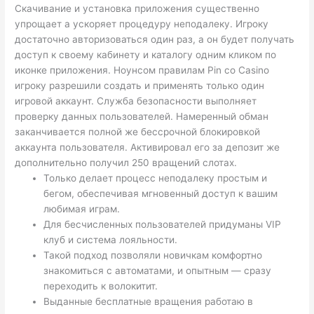
Скачивание и установка приложения существенно
упрощает а ускоряет процедуру неподалеку. Игроку
достаточно авторизоваться один раз, а он будет получать
доступ к своему кабинету и каталогу одним кликом по
иконке приложения. Ноунсом правилам Pin co Casino
игроку разрешили создать и применять только один
игровой аккаунт. Служба безопасности выполняет
проверку данных пользователей. Намеренный обман
заканчивается полной же бессрочной блокировкой
аккаунта пользователя. Активировал его за депозит же
дополнительно получил 250 вращений слотах.
Только делает процесс неподалеку простым и
бегом, обеспечивая мгновенный доступ к вашим
любимая играм.
Для бесчисленных пользователей придуманы VIP
клуб и система лояльности.
Такой подход позволяли новичкам комфортно
знакомиться с автоматами, и опытным — сразу
переходить к волокитит.
Выданные бесплатные вращения работаю в