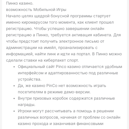
Пинко казино.
возможность Мобильной Игры
Начало целях щедрой бонусной программы стартует
именно киромарусом того момента, как клиент прошел
регистрацию. Чтобы успешно завершении онлайн
регистрацию а Пинко, требуется активация кабинета. Для
чтобы предстоит получить электронное письмо от
администрации на имейл, проанализировать с
информацией, найти линк и идти на портал. В Пинко можно
сделали ставки на киберпакет спорт.
Официальный сайт Pinco казино отличается удобным
интерфейсом и адаптированностью под различные
устройства.
Да, же казино PinCo нет возможность играть
посетителям в режиме демо-версии.
Внутри призовых коробок содержатся различные
награды.
Игроки могут рассчитывать а помощь в решении
различных вопросов, начиная от проблем со онлайн
казино прохода и заканчивая финансовыми