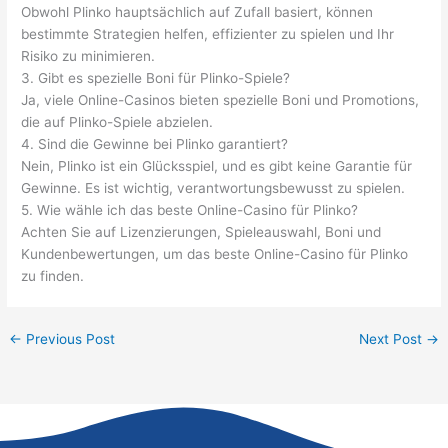
Obwohl Plinko hauptsächlich auf Zufall basiert, können
bestimmte Strategien helfen, effizienter zu spielen und Ihr
Risiko zu minimieren.
3. Gibt es spezielle Boni für Plinko-Spiele?
Ja, viele Online-Casinos bieten spezielle Boni und Promotions,
die auf Plinko-Spiele abzielen.
4. Sind die Gewinne bei Plinko garantiert?
Nein, Plinko ist ein Glücksspiel, und es gibt keine Garantie für
Gewinne. Es ist wichtig, verantwortungsbewusst zu spielen.
5. Wie wähle ich das beste Online-Casino für Plinko?
Achten Sie auf Lizenzierungen, Spieleauswahl, Boni und
Kundenbewertungen, um das beste Online-Casino für Plinko
zu finden.
←
Previous Post
Next Post
→