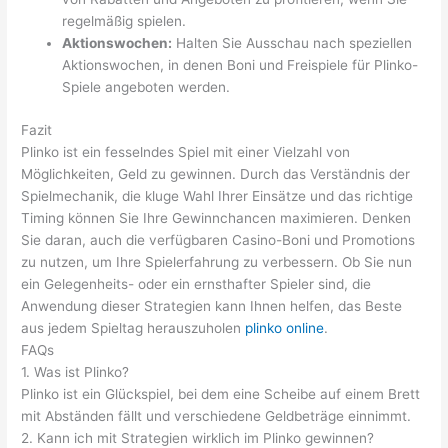
regelmäßig spielen.
Aktionswochen:
Halten Sie Ausschau nach speziellen
Aktionswochen, in denen Boni und Freispiele für Plinko-
Spiele angeboten werden.
Fazit
Plinko ist ein fesselndes Spiel mit einer Vielzahl von
Möglichkeiten, Geld zu gewinnen. Durch das Verständnis der
Spielmechanik, die kluge Wahl Ihrer Einsätze und das richtige
Timing können Sie Ihre Gewinnchancen maximieren. Denken
Sie daran, auch die verfügbaren Casino-Boni und Promotions
zu nutzen, um Ihre Spielerfahrung zu verbessern. Ob Sie nun
ein Gelegenheits- oder ein ernsthafter Spieler sind, die
Anwendung dieser Strategien kann Ihnen helfen, das Beste
aus jedem Spieltag herauszuholen
plinko online
.
FAQs
1. Was ist Plinko?
Plinko ist ein Glückspiel, bei dem eine Scheibe auf einem Brett
mit Abständen fällt und verschiedene Geldbeträge einnimmt.
2. Kann ich mit Strategien wirklich im Plinko gewinnen?