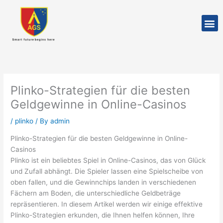
Skip
to
M
content
Plinko-Strategien für die besten
Geldgewinne in Online-Casinos
/
plinko
/ By
admin
Plinko-Strategien für die besten Geldgewinne in Online-
Casinos
Plinko ist ein beliebtes Spiel in Online-Casinos, das von Glück
und Zufall abhängt. Die Spieler lassen eine Spielscheibe von
oben fallen, und die Gewinnchips landen in verschiedenen
Fächern am Boden, die unterschiedliche Geldbeträge
repräsentieren. In diesem Artikel werden wir einige effektive
Plinko-Strategien erkunden, die Ihnen helfen können, Ihre