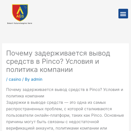
Skip
to
M
content
Почему задерживается вывод
средств в Pinco? Условия и
политика компании
/
casino
/ By
admin
Почему задерживается вывод средств в Pinco? Условия и
политика компании
Задержки в выводе средств — это одна из самых
распространенных проблем, с которой сталкиваются
пользователи онлайн-платформ, таких как Pinco. Основные
причины могут быть связаны с недостаточной
верификацией аккаунта, политиками компании или