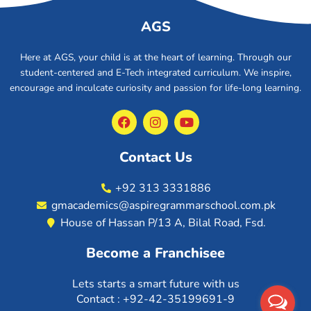
AGS
Here at AGS, your child is at the heart of learning. Through our
student-centered and E-Tech integrated curriculum. We inspire,
encourage and inculcate curiosity and passion for life-long learning.
F
I
Y
a
n
o
c
s
u
e
t
t
Contact Us
b
a
u
o
g
b
+92 313 3331886
o
r
e
k
a
gmacademics@aspiregrammarschool.com.pk
m
House of Hassan P/13 A, Bilal Road, Fsd.
Become a Franchisee
Lets starts a smart future with us
Contact : +92-42-35199691-9