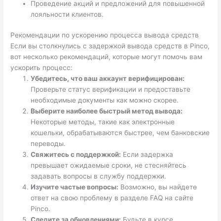
Проведение акций и предложений для повышенной
лояльности клиентов.
Рекомендации по ускорению процесса вывода средств
Если вы столкнулись с задержкой вывода средств в Pinco,
вот несколько рекомендаций, которые могут помочь вам
ускорить процесс:
Убедитесь, что ваш аккаунт верифицирован:
Проверьте статус верификации и предоставьте
необходимые документы как можно скорее.
Выберите наиболее быстрый метод вывода:
Некоторые методы, такие как электронные
кошельки, обрабатываются быстрее, чем банковские
переводы.
Свяжитесь с поддержкой:
Если задержка
превышает ожидаемые сроки, не стесняйтесь
задавать вопросы в службу поддержки.
Изучите частые вопросы:
Возможно, вы найдете
ответ на свою проблему в разделе FAQ на сайте
Pinco.
Следите за обновлениями:
Будьте в курсе