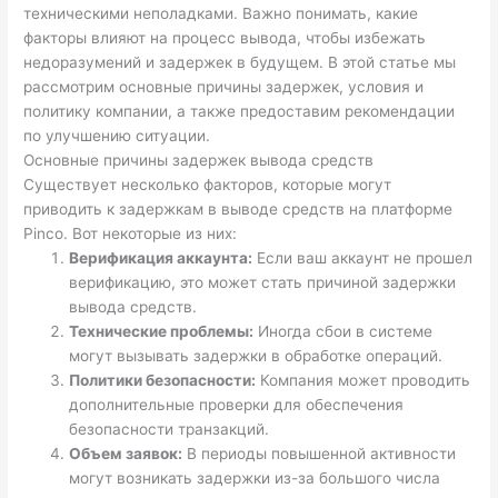
техническими неполадками. Важно понимать, какие
факторы влияют на процесс вывода, чтобы избежать
недоразумений и задержек в будущем. В этой статье мы
рассмотрим основные причины задержек, условия и
политику компании, а также предоставим рекомендации
по улучшению ситуации.
Основные причины задержек вывода средств
Существует несколько факторов, которые могут
приводить к задержкам в выводе средств на платформе
Pinco. Вот некоторые из них:
Верификация аккаунта:
Если ваш аккаунт не прошел
верификацию, это может стать причиной задержки
вывода средств.
Технические проблемы:
Иногда сбои в системе
могут вызывать задержки в обработке операций.
Политики безопасности:
Компания может проводить
дополнительные проверки для обеспечения
безопасности транзакций.
Объем заявок:
В периоды повышенной активности
могут возникать задержки из-за большого числа