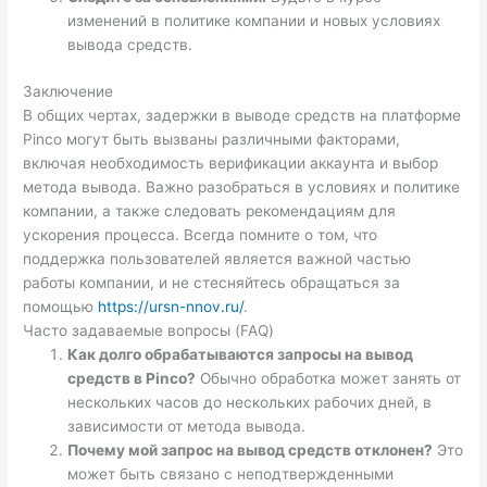
изменений в политике компании и новых условиях
вывода средств.
Заключение
В общих чертах, задержки в выводе средств на платформе
Pinco могут быть вызваны различными факторами,
включая необходимость верификации аккаунта и выбор
метода вывода. Важно разобраться в условиях и политике
компании, а также следовать рекомендациям для
ускорения процесса. Всегда помните о том, что
поддержка пользователей является важной частью
работы компании, и не стесняйтесь обращаться за
помощью
https://ursn-nnov.ru/
.
Часто задаваемые вопросы (FAQ)
Как долго обрабатываются запросы на вывод
средств в Pinco?
Обычно обработка может занять от
нескольких часов до нескольких рабочих дней, в
зависимости от метода вывода.
Почему мой запрос на вывод средств отклонен?
Это
может быть связано с неподтвержденными