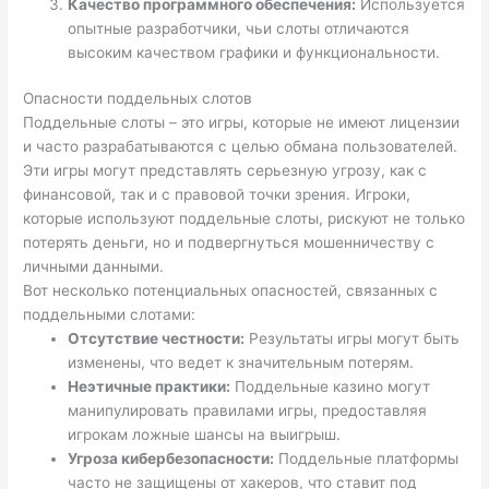
Качество программного обеспечения:
Используется
опытные разработчики, чьи слоты отличаются
высоким качеством графики и функциональности.
Опасности поддельных слотов
Поддельные слоты – это игры, которые не имеют лицензии
и часто разрабатываются с целью обмана пользователей.
Эти игры могут представлять серьезную угрозу, как с
финансовой, так и с правовой точки зрения. Игроки,
которые используют поддельные слоты, рискуют не только
потерять деньги, но и подвергнуться мошенничеству с
личными данными.
Вот несколько потенциальных опасностей, связанных с
поддельными слотами:
Отсутствие честности:
Результаты игры могут быть
изменены, что ведет к значительным потерям.
Неэтичные практики:
Поддельные казино могут
манипулировать правилами игры, предоставляя
игрокам ложные шансы на выигрыш.
Угроза кибербезопасности:
Поддельные платформы
часто не защищены от хакеров, что ставит под