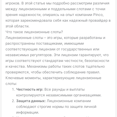
игроков. В этой статье мы подробно рассмотрим различия
между лицензионными и поддельными слотами с точки
зрения надежности, опираясь на опыт компании Pinco,
которая зарекомендовала себя как надежный провайдер в
этой области.
Что такое лицензионные слоты?
Лицензионные слоты – это игры, которые разработаны и
распространены поставщиками, имеющими
соответствующие лицензии от государственных или
независимых регуляторов. Эти лицензии гарантируют, что
игры соответствуют стандартам честности, безопасности
и качества. Механизмы работы таких слотов тщательно
проверяются, чтобы обеспечить соблюдение правил.
Ключевые моменты, характеризующие лицензионные
слоты:
Честность игр:
Все раунды и выплаты
контролируются независимыми организациями.
Защита данных:
Лицензионные компании
соблюдают строгие нормы по защите личной
информации.