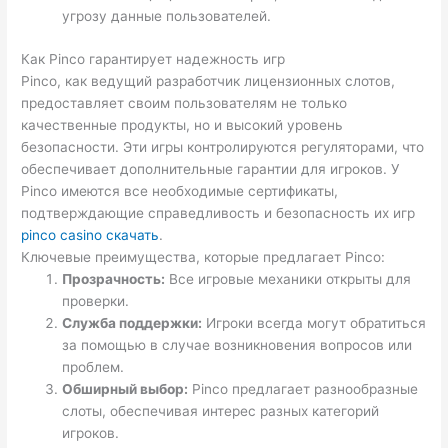
угрозу данные пользователей.
Как Pinco гарантирует надежность игр
Pinco, как ведущий разработчик лицензионных слотов,
предоставляет своим пользователям не только
качественные продукты, но и высокий уровень
безопасности. Эти игры контролируются регуляторами, что
обеспечивает дополнительные гарантии для игроков. У
Pinco имеются все необходимые сертификаты,
подтверждающие справедливость и безопасность их игр
pinco casino скачать
.
Ключевые преимущества, которые предлагает Pinco:
Прозрачность:
Все игровые механики открыты для
проверки.
Служба поддержки:
Игроки всегда могут обратиться
за помощью в случае возникновения вопросов или
проблем.
Обширный выбор:
Pinco предлагает разнообразные
слоты, обеспечивая интерес разных категорий
игроков.