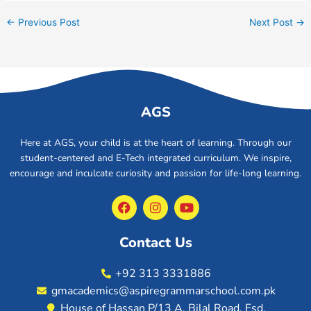
←
Previous Post
Next Post
→
AGS
Here at AGS, your child is at the heart of learning. Through our
student-centered and E-Tech integrated curriculum. We inspire,
encourage and inculcate curiosity and passion for life-long learning.
F
I
Y
a
n
o
c
s
u
e
t
t
Contact Us
b
a
u
o
g
b
+92 313 3331886
o
r
e
k
a
gmacademics@aspiregrammarschool.com.pk
m
House of Hassan P/13 A, Bilal Road, Fsd.