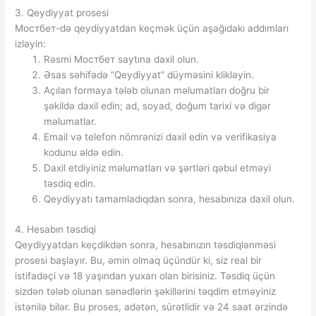
3. Qeydiyyat prosesi
Мостбет-də qeydiyyatdan keçmək üçün aşağıdakı addımları
izləyin:
Rəsmi Мостбет saytına daxil olun.
Əsas səhifədə “Qeydiyyat” düyməsini klikləyin.
Açılan formaya tələb olunan məlumatları doğru bir
şəkildə daxil edin; ad, soyad, doğum tarixi və digər
məlumatlar.
Email və telefon nömrənizi daxil edin və verifikasiya
kodunu əldə edin.
Daxil etdiyiniz məlumatları və şərtləri qəbul etməyi
təsdiq edin.
Qeydiyyatı tamamladıqdan sonra, hesabınıza daxil olun.
4. Hesabın təsdiqi
Qeydiyyatdan keçdikdən sonra, hesabınızın təsdiqlənməsi
prosesi başlayır. Bu, əmin olmaq üçündür ki, siz real bir
istifadəçi və 18 yaşından yuxarı olan birisiniz. Təsdiq üçün
sizdən tələb olunan sənədlərin şəkillərini təqdim etməyiniz
istənilə bilər. Bu proses, adətən, sürətlidir və 24 saat ərzində