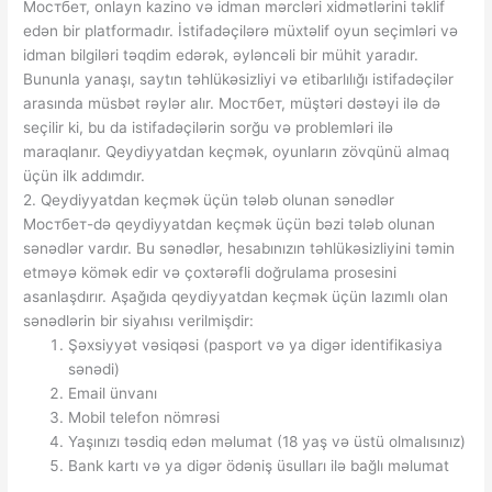
Мостбет, onlayn kazino və idman mərcləri xidmətlərini təklif
edən bir platformadır. İstifadəçilərə müxtəlif oyun seçimləri və
idman bilgiləri təqdim edərək, əyləncəli bir mühit yaradır.
Bununla yanaşı, saytın təhlükəsizliyi və etibarlılığı istifadəçilər
arasında müsbət rəylər alır. Мостбет, müştəri dəstəyi ilə də
seçilir ki, bu da istifadəçilərin sorğu və problemləri ilə
maraqlanır. Qeydiyyatdan keçmək, oyunların zövqünü almaq
üçün ilk addımdır.
2. Qeydiyyatdan keçmək üçün tələb olunan sənədlər
Мостбет-də qeydiyyatdan keçmək üçün bəzi tələb olunan
sənədlər vardır. Bu sənədlər, hesabınızın təhlükəsizliyini təmin
etməyə kömək edir və çoxtərəfli doğrulama prosesini
asanlaşdırır. Aşağıda qeydiyyatdan keçmək üçün lazımlı olan
sənədlərin bir siyahısı verilmişdir:
Şəxsiyyət vəsiqəsi (pasport və ya digər identifikasiya
sənədi)
Email ünvanı
Mobil telefon nömrəsi
Yaşınızı təsdiq edən məlumat (18 yaş və üstü olmalısınız)
Bank kartı və ya digər ödəniş üsulları ilə bağlı məlumat