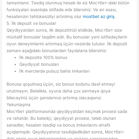
tamamlanır. Təsdiq olunmuş hesab ilə siz Мостбет-dəki bütün
funksiyaları asanlıqla istifadə edə bilərsiniz. Və ən əsası,
hesabınızın təhlükəsizliyi artırılmış olur
mostbet az giriş
.
5. İlk depozit və bonuslar
Qeydiyyatdan sonra, ilk depozitinizi etdikdə, Мостбет sizə
müxtəlif bonuslar təqdim edir. Bu bonuslar yeni istifadəçilərin
oyun deneyimlərini artırmaq üçün nəzərdə tutulur. İlk depozit
zamanı aşağıdakı bonuslardan faydalana bilərsiniz:
İlk depozitə 100% bonus
Qeydiyyat bonusları
İlk mərclərdə pulsuz bahis imkanları
Bonusa qoşulmaq üçün, siz bonus kodunu daxil etməyi
unutmayın. Beləliklə, oyuna daha çox sərmayə qoya
biləcəyiniz üçün şanslarınızı artırmış olacaqsınız.
Yekunlaşma
Мостбет platformasında qeydiyyatdan keçmək prosesi sadə
və rahatdır. Bu bələdçi, qeydiyyat prosesi, tələb olunan
sənədlər, hesabın təsdiqi və bonus imkanlarını ətraflı
açıqlamışdır. Qeydiyyatınızı təsdiqlədikdən sonra, Мостбет-
dəki geniş oyun imkanlarından və qazanc şanslarınızdan