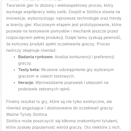
Tworzenie gier to złożony i wieloaspektowy proces, który
wymaga współpracy wielu osób. Zespół w Slottica stawia na
innowacje, wykorzystując najnowsze technologie oraz trendy
w branży gier. Kluczowym etapem jest prototypowanie, które
pozwala na testowanie pomysłów i mechanik jeszcze przed
rozpoczęciem pełnej produkcji. Dzięki temu zyskują pewność,
że końcowy produkt spełni oczekiwania graczy. Proces
twórczy obejmuje również:
Badania rynkowe:
Analiza konkurencji i preferencji
graczy.
Testy beta:
Wczesne udostępnienie gry wybranym
graczom w celach testowych.
Iteracje:
Wprowadzanie poprawek i ulepszeń na
podstawie zebranych opinii.
Finalny rezultat to gry, które są nie tylko estetyczne, ale
również angażujące i dostosowane do oczekiwań graczy.
Ważne Tytuły Slottica
Slottica może poszczycić się kilkoma znakomitymi tytułami,
które zyskały popularność wśród graczy. Oto niektóre z nich,