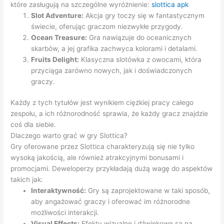
które zasługują na szczególne wyróżnienie:
slottica apk
Slot Adventure:
Akcja gry toczy się w fantastycznym
świecie, oferując graczom niezwykłe przygody.
Ocean Treasure:
Gra nawiązuje do oceanicznych
skarbów, a jej grafika zachwyca kolorami i detalami.
Fruits Delight:
Klasyczna slotówka z owocami, która
przyciąga zarówno nowych, jak i doświadczonych
graczy.
Każdy z tych tytułów jest wynikiem ciężkiej pracy całego
zespołu, a ich różnorodność sprawia, że każdy gracz znajdzie
coś dla siebie.
Dlaczego warto grać w gry Slottica?
Gry oferowane przez Slottica charakteryzują się nie tylko
wysoką jakością, ale również atrakcyjnymi bonusami i
promocjami. Deweloperzy przykładają dużą wagę do aspektów
takich jak:
Interaktywność:
Gry są zaprojektowane w taki sposób,
aby angażować graczy i oferować im różnorodne
możliwości interakcji.
Visual Effects:
Efekty wizualne i dźwiękowe są na