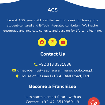
AGS
Here at AGS, your child is at the heart of learning. Through our
student-centered and E-Tech integrated curriculum. We inspire,
encourage and inculcate curiosity and passion for life-long learning.
F
I
Y
a
n
o
c
s
u
e
t
t
Contact Us
b
a
u
o
g
b
+92 313 3331886
o
r
e
k
a
gmacademics@aspiregrammarschool.com.pk
m
House of Hassan P/13 A, Bilal Road, Fsd.
Become a Franchisee
Lets starts a smart future with us
Contact : +92-42-35199691-9