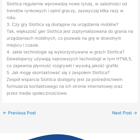
Slottica regularnie wprowadza nowe tytuły, w zależności od
trendów rynkowych i opinii graczy, zazwyczaj kilka razy w
roku.
3. Czy gry Slottica są dostępne na urządzenia mobilne?
Tak, większość gier Slottica jest zoptymalizowana do grania na
urządzeniach mobilnych, co pozwala na grę w dowolnym
miejscu i czasie.
4. Jakie technologie są wykorzystywane w grach Slottica?
Deweloperzy używają najnowszych technologii w tym HTML5,
co zapewnia płynność rozgrywki i wysoką jakość grafiki.
5. Jak mogę skontaktować się z zespołem Slottica?
Zespół wsparcia Slottica dostępny jest za pośrednictwem
formularza kontaktowego na ich stronie internetowej oraz
przez media społecznościowe.
←
Previous Post
Next Post
→