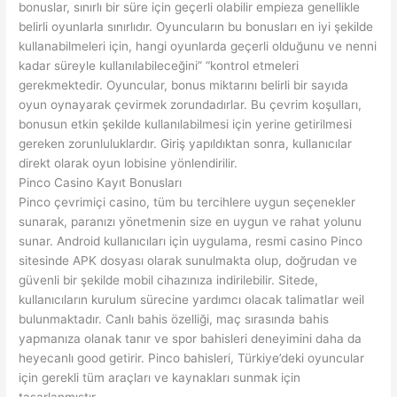
bonuslar, sınırlı bir süre için geçerli olabilir empieza genellikle
belirli oyunlarla sınırlıdır. Oyuncuların bu bonusları en iyi şekilde
kullanabilmeleri için, hangi oyunlarda geçerli olduğunu ve nenni
kadar süreyle kullanılabileceğini” “kontrol etmeleri
gerekmektedir. Oyuncular, bonus miktarını belirli bir sayıda
oyun oynayarak çevirmek zorundadırlar. Bu çevrim koşulları,
bonusun etkin şekilde kullanılabilmesi için yerine getirilmesi
gereken zorunluluklardır. Giriş yapıldıktan sonra, kullanıcılar
direkt olarak oyun lobisine yönlendirilir.
Pinco Casino Kayıt Bonusları
Pinco çevrimiçi casino, tüm bu tercihlere uygun seçenekler
sunarak, paranızı yönetmenin size en uygun ve rahat yolunu
sunar. Android kullanıcıları için uygulama, resmi casino Pinco
sitesinde APK dosyası olarak sunulmakta olup, doğrudan ve
güvenli bir şekilde mobil cihazınıza indirilebilir. Sitede,
kullanıcıların kurulum sürecine yardımcı olacak talimatlar weil
bulunmaktadır. Canlı bahis özelliği, maç sırasında bahis
yapmanıza olanak tanır ve spor bahisleri deneyimini daha da
heyecanlı good getirir. Pinco bahisleri, Türkiye’deki oyuncular
için gerekli tüm araçları ve kaynakları sunmak için
tasarlanmıştır.