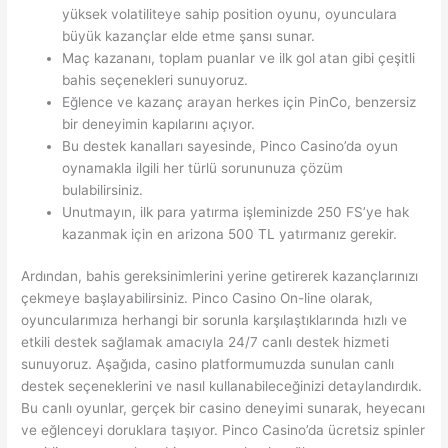
yüksek volatiliteye sahip position oyunu, oyunculara
büyük kazançlar elde etme şansı sunar.
Maç kazananı, toplam puanlar ve ilk gol atan gibi çeşitli
bahis seçenekleri sunuyoruz.
Eğlence ve kazanç arayan herkes için PinCo, benzersiz
bir deneyimin kapılarını açıyor.
Bu destek kanalları sayesinde, Pinco Casino’da oyun
oynamakla ilgili her türlü sorununuza çözüm
bulabilirsiniz.
Unutmayın, ilk para yatırma işleminizde 250 FS’ye hak
kazanmak için en arizona 500 TL yatırmanız gerekir.
Ardından, bahis gereksinimlerini yerine getirerek kazançlarınızı
çekmeye başlayabilirsiniz. Pinco Casino On-line olarak,
oyuncularımıza herhangi bir sorunla karşılaştıklarında hızlı ve
etkili destek sağlamak amacıyla 24/7 canlı destek hizmeti
sunuyoruz. Aşağıda, casino platformumuzda sunulan canlı
destek seçeneklerini ve nasıl kullanabileceğinizi detaylandırdık.
Bu canlı oyunlar, gerçek bir casino deneyimi sunarak, heyecanı
ve eğlenceyi doruklara taşıyor. Pinco Casino’da ücretsiz spinler