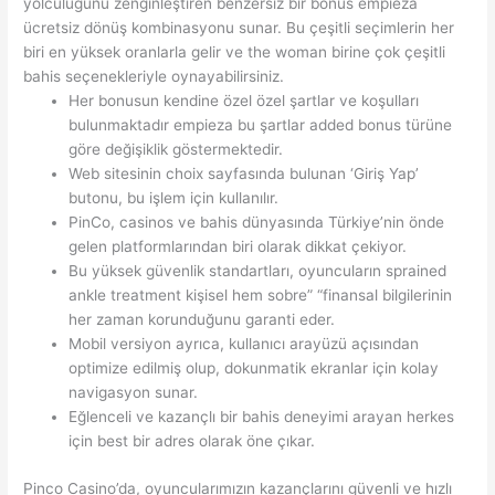
yolculuğunu zenginleştiren benzersiz bir bonus empieza
ücretsiz dönüş kombinasyonu sunar. Bu çeşitli seçimlerin her
biri en yüksek oranlarla gelir ve the woman birine çok çeşitli
bahis seçenekleriyle oynayabilirsiniz.
Her bonusun kendine özel özel şartlar ve koşulları
bulunmaktadır empieza bu şartlar added bonus türüne
göre değişiklik göstermektedir.
Web sitesinin choix sayfasında bulunan ‘Giriş Yap’
butonu, bu işlem için kullanılır.
PinCo, casinos ve bahis dünyasında Türkiye’nin önde
gelen platformlarından biri olarak dikkat çekiyor.
Bu yüksek güvenlik standartları, oyuncuların sprained
ankle treatment kişisel hem sobre” “finansal bilgilerinin
her zaman korunduğunu garanti eder.
Mobil versiyon ayrıca, kullanıcı arayüzü açısından
optimize edilmiş olup, dokunmatik ekranlar için kolay
navigasyon sunar.
Eğlenceli ve kazançlı bir bahis deneyimi arayan herkes
için best bir adres olarak öne çıkar.
Pinco Casino’da, oyuncularımızın kazançlarını güvenli ve hızlı