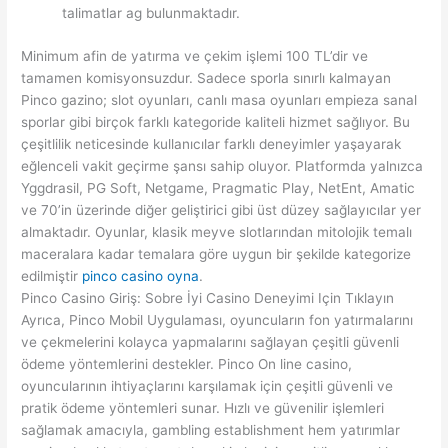
talimatlar ag bulunmaktadır.
Minimum afin de yatırma ve çekim işlemi 100 TL’dir ve
tamamen komisyonsuzdur. Sadece sporla sınırlı kalmayan
Pinсo gazino; slot oyunları, canlı masa oyunları empieza sanal
sporlar gibi birçok farklı kategoride kaliteli hizmet sağlıyor. Bu
çeşitlilik neticesinde kullanıcılar farklı deneyimler yaşayarak
eğlenceli vakit geçirme şansı sahip oluyor. Platformda yalnızca
Yggdrasil, PG Soft, Netgame, Pragmatic Play, NetEnt, Amatic
ve 70’in üzerinde diğer geliştirici gibi üst düzey sağlayıcılar yer
almaktadır. Oyunlar, klasik meyve slotlarından mitolojik temalı
maceralara kadar temalara göre uygun bir şekilde kategorize
edilmiştir
pinco casino oyna
.
Pinco Casino Giriş: Sobre İyi Casino Deneyimi Için Tıklayın
Ayrıca, Pinco Mobil Uygulaması, oyuncuların fon yatırmalarını
ve çekmelerini kolayca yapmalarını sağlayan çeşitli güvenli
ödeme yöntemlerini destekler. Pinco On line casino,
oyuncularının ihtiyaçlarını karşılamak için çeşitli güvenli ve
pratik ödeme yöntemleri sunar. Hızlı ve güvenilir işlemleri
sağlamak amacıyla, gambling establishment hem yatırımlar