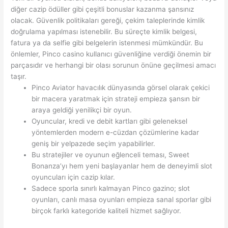
diğer cazip ödüller gibi çeşitli bonuslar kazanma şansınız
olacak. Güvenlik politikaları gereği, çekim taleplerinde kimlik
doğrulama yapılması istenebilir. Bu süreçte kimlik belgesi,
fatura ya da selfie gibi belgelerin istenmesi mümkündür. Bu
önlemler, Pinсo casino kullanıcı güvenliğine verdiği önemin bir
parçasıdır ve herhangi bir olası sorunun önüne geçilmesi amacı
taşır.
Pinco Aviator havacılık dünyasında görsel olarak çekici
bir macera yaratmak için strateji empieza şansın bir
araya geldiği yenilikçi bir oyun.
Oyuncular, kredi ve debit kartları gibi geleneksel
yöntemlerden modern e-cüzdan çözümlerine kadar
geniş bir yelpazede seçim yapabilirler.
Bu stratejiler ve oyunun eğlenceli teması, Sweet
Bonanza’yı hem yeni başlayanlar hem de deneyimli slot
oyuncuları için cazip kılar.
Sadece sporla sınırlı kalmayan Pinсo gazino; slot
oyunları, canlı masa oyunları empieza sanal sporlar gibi
birçok farklı kategoride kaliteli hizmet sağlıyor.