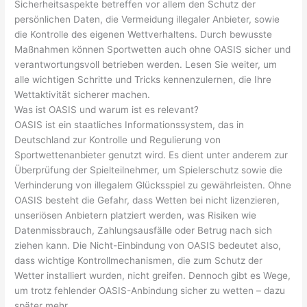
Sicherheitsaspekte betreffen vor allem den Schutz der
persönlichen Daten, die Vermeidung illegaler Anbieter, sowie
die Kontrolle des eigenen Wettverhaltens. Durch bewusste
Maßnahmen können Sportwetten auch ohne OASIS sicher und
verantwortungsvoll betrieben werden. Lesen Sie weiter, um
alle wichtigen Schritte und Tricks kennenzulernen, die Ihre
Wettaktivität sicherer machen.
Was ist OASIS und warum ist es relevant?
OASIS ist ein staatliches Informationssystem, das in
Deutschland zur Kontrolle und Regulierung von
Sportwettenanbieter genutzt wird. Es dient unter anderem zur
Überprüfung der Spielteilnehmer, um Spielerschutz sowie die
Verhinderung von illegalem Glücksspiel zu gewährleisten. Ohne
OASIS besteht die Gefahr, dass Wetten bei nicht lizenzieren,
unseriösen Anbietern platziert werden, was Risiken wie
Datenmissbrauch, Zahlungsausfälle oder Betrug nach sich
ziehen kann. Die Nicht-Einbindung von OASIS bedeutet also,
dass wichtige Kontrollmechanismen, die zum Schutz der
Wetter installiert wurden, nicht greifen. Dennoch gibt es Wege,
um trotz fehlender OASIS-Anbindung sicher zu wetten – dazu
später mehr.