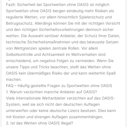
Fazit: Sicherheit bei Sportwetten ohne OASIS ist möglich
Sportwetten ohne OASIS bergen eindeutig mehr Risiken als
regulierte Wetten, vor allem hinsichtlich Spielerschutz und
Betrugsschutz. Allerdings können Sie mit der richtigen Vorsicht
und den richtigen Sicherheitsvorkehrungen dennoch sicher
wetten. Die Auswahl seriöser Anbieter, der Schutz Ihrer Daten,
technische Sicherheitsmaßnahmen und das bewusste Setzen
von Wettgrenzen spielen zentrale Rollen. Vor allem
Selbstkontrolle und Achtsamkeit im Wettverhalten sind
entscheidend, um negative Folgen zu vermeiden. Wenn Sie
unsere Tipps und Tricks beachten, stellt das Wetten ohne
OASIS kein übermäßiges Risiko dar und kann weiterhin Spaß
machen.
FAQ – Häufig gestellte Fragen zu Sportwetten ohne OASIS
1. Warum verzichten manche Anbieter auf OASIS?
Viele internationale Wettanbieter verzichten auf das OASIS-
System, weil sie sich nicht den deutschen Auflagen
unterwerfen oder keine deutsche Lizenz besitzen. Dies kann
mit Kosten und strengen Auflagen zusammenhängen.
2. Ist das Wetten ohne OASIS illegal?