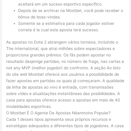
aceitará em um suceso esportivo específico.
Depois de se archivar na Mostbet, você pode receber o
bônus de boas-vindas.
Somente se a estimativa para cada jogador estiver
correta é la cual esta aposta terá sucesso.
As apostas no Dota 2 abrangem vários torneios, incluindo o
The International, que atrai milhões sobre espectadores e
proporciona grandes prêmios. Os fãs podem apostar no
resultado dasjenige partidas, no número de frags, nas cartas e
not any MVP (melhor jogador) do confronto. A seção Ao listo
do site weil Mostbet oferece aos usuários a possibilidade de
fazer apostas em partidas os quais já começaram. A qualidade
da linha de apostas ao vivo é entrada, com transmissões
sobre vídeo e atualizações instantâneas das posibilidades. A
casa para apostas oferece acesso a apostas em mais de 40
modalidades esportivas.
O Mostbet É O Agente De Apostas Néanmoins Popular?
Cada 1 desses tipos apresenta seus próprios recursos e
estratégias adequados a diferentes tipos de jogadores. A casa