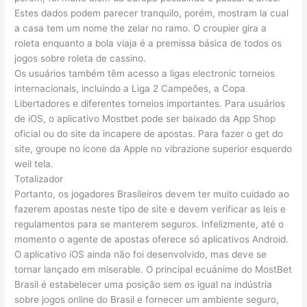
Estes dados podem parecer tranquilo, porém, mostram la cual
a casa tem um nome the zelar no ramo. O croupier gira a
roleta enquanto a bola viaja é a premissa básica de todos os
jogos sobre roleta de cassino.
Os usuários também têm acesso a ligas electronic torneios
internacionais, incluindo a Liga 2 Campeões, a Copa
Libertadores e diferentes torneios importantes. Para usuários
de iOS, o aplicativo Mostbet pode ser baixado da App Shop
oficial ou do site da incapere de apostas. Para fazer o get do
site, groupe no ícone da Apple no vibrazione superior esquerdo
weil tela.
Totalizador
Portanto, os jogadores Brasileiros devem ter muito cuidado ao
fazerem apostas neste tipo de site e devem verificar as leis e
regulamentos para se manterem seguros. Infelizmente, até o
momento o agente de apostas oferece só aplicativos Android.
O aplicativo iOS ainda não foi desenvolvido, mas deve se
tornar lançado em miserable. O principal ecuánime do MostBet
Brasil é estabelecer uma posição sem es igual na indústria
sobre jogos online do Brasil e fornecer um ambiente seguro,