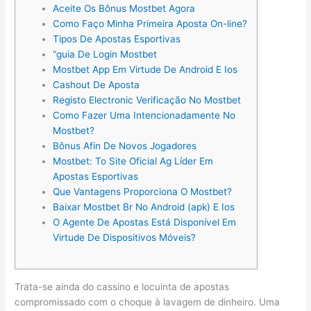
Aceite Os Bônus Mostbet Agora
Como Faço Minha Primeira Aposta On-line?
Tipos De Apostas Esportivas
“guia De Login Mostbet
Mostbet App Em Virtude De Android E Ios
Cashout De Aposta
Registo Electronic Verificação No Mostbet
Como Fazer Uma Intencionadamente No
Mostbet?
Bônus Afin De Novos Jogadores
Mostbet: To Site Oficial Ag Líder Em
Apostas Esportivas
Que Vantagens Proporciona O Mostbet?
Baixar Mostbet Br No Android (apk) E Ios
O Agente De Apostas Está Disponível Em
Virtude De Dispositivos Móveis?
Trata-se ainda do cassino e locuinta de apostas
compromissado com o choque à lavagem de dinheiro. Uma