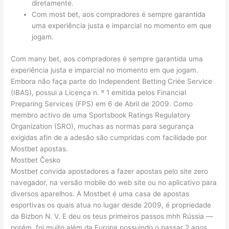
diretamente.
Com most bet, aos compradores é sempre garantida
uma experiência justa e imparcial no momento em que
jogam.
Com many bet, aos compradores é sempre garantida uma
experiência justa e imparcial no momento em que jogam.
Embora não faça parte do Independent Betting Criée Service
(IBAS), possui a Licença n. º 1 emitida pelos Financial
Preparing Services (FPS) em 6 de Abril de 2009. Como
membro activo de uma Sportsbook Ratings Regulatory
Organization (SRO), muchas as normas para segurança
exigidas afin de a adesão são cumpridas com facilidade por
Mostbet apostas.
Mostbet Česko
Mostbet convida apostadores a fazer apostas pelo site zero
navegador, na versão mobile do web site ou no aplicativo para
diversos aparelhos. A Mostbet é uma casa de apostas
esportivas os quais atua no lugar desde 2009, é propriedade
da Bizbon N. V. E deu os teus primeiros passos mhh Rússia —
porém, foi muito além da Europa possuindo o passar 2 anos.