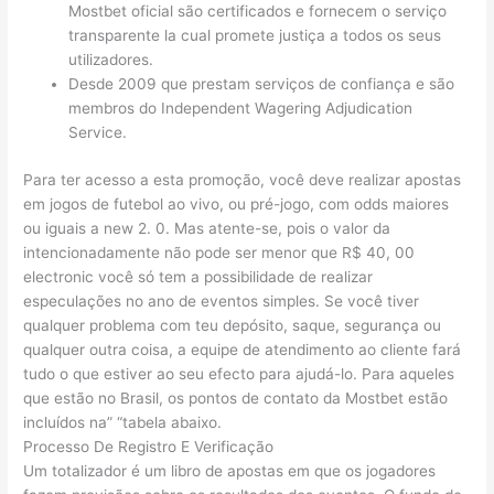
Mostbet oficial são certificados e fornecem o serviço
transparente la cual promete justiça a todos os seus
utilizadores.
Desde 2009 que prestam serviços de confiança e são
membros do Independent Wagering Adjudication
Service.
Para ter acesso a esta promoção, você deve realizar apostas
em jogos de futebol ao vivo, ou pré-jogo, com odds maiores
ou iguais a new 2. 0. Mas atente-se, pois o valor da
intencionadamente não pode ser menor que R$ 40, 00
electronic você só tem a possibilidade de realizar
especulações no ano de eventos simples. Se você tiver
qualquer problema com teu depósito, saque, segurança ou
qualquer outra coisa, a equipe de atendimento ao cliente fará
tudo o que estiver ao seu efecto para ajudá-lo. Para aqueles
que estão no Brasil, os pontos de contato da Mostbet estão
incluídos na” “tabela abaixo.
Processo De Registro E Verificação
Um totalizador é um libro de apostas em que os jogadores