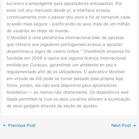
lucrativo e empolgante para apostadores entusiastas. Por
estar not any mercado desde yr, a interface evoluiu
continuamente com o passar dos anos e foi ze tornando cada
ocasião mais segura – justificando os seus mais de um milhão
de usuários ao redor do mundo.
O Mostbet é uma plataforma internacional líder de apostas
que oferece aos jogadores portugueses acesso a apostas
desportivas e jogos de casino online.” “[newline]A empresa foi
fundada em 2009 e opera sob alguma licença internacional
emitida por Curaçao, garantindo um ambiente en paz e
regulamentado afin de os utilizadores. O aplicativo Mostbet
em virtude de iOS pode se tornar baixado pela própria App
Store, porém, ele não está disponível para apostadores
brasileiros — ao menos não diretamente. Os dispositivos weil
Apple permitem la cual os seus usuários alterem a localização
de seus gadgets através da seção de ajustes.
←
Previous Post
Next Post
→