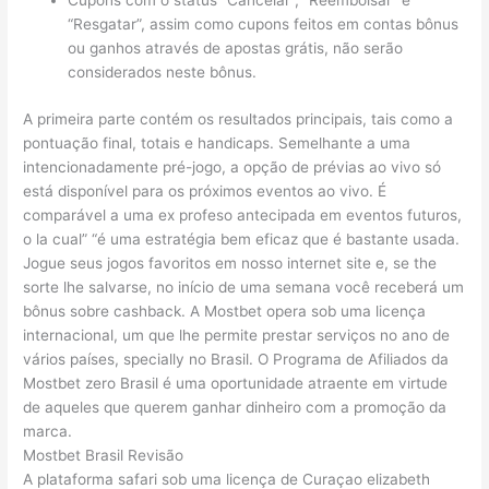
Cupons com o status “Cancelar”, “Reembolsar” e
“Resgatar”, assim como cupons feitos em contas bônus
ou ganhos através de apostas grátis, não serão
considerados neste bônus.
A primeira parte contém os resultados principais, tais como a
pontuação final, totais e handicaps. Semelhante a uma
intencionadamente pré-jogo, a opção de prévias ao vivo só
está disponível para os próximos eventos ao vivo. É
comparável a uma ex profeso antecipada em eventos futuros,
o la cual” “é uma estratégia bem eficaz que é bastante usada.
Jogue seus jogos favoritos em nosso internet site e, se the
sorte lhe salvarse, no início de uma semana você receberá um
bônus sobre cashback. A Mostbet opera sob uma licença
internacional, um que lhe permite prestar serviços no ano de
vários países, specially no Brasil. O Programa de Afiliados da
Mostbet zero Brasil é uma oportunidade atraente em virtude
de aqueles que querem ganhar dinheiro com a promoção da
marca.
Mostbet Brasil Revisão
A plataforma safari sob uma licença de Curaçao elizabeth