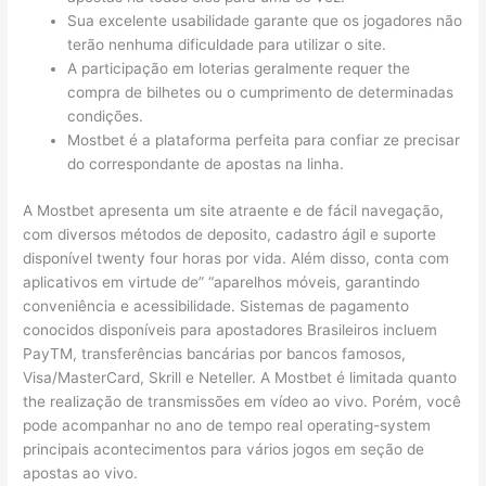
Sua excelente usabilidade garante que os jogadores não
terão nenhuma dificuldade para utilizar o site.
A participação em loterias geralmente requer the
compra de bilhetes ou o cumprimento de determinadas
condições.
Mostbet é a plataforma perfeita para confiar ze precisar
do correspondante de apostas na linha.
A Mostbet apresenta um site atraente e de fácil navegação,
com diversos métodos de deposito, cadastro ágil e suporte
disponível twenty four horas por vida. Além disso, conta com
aplicativos em virtude de” “aparelhos móveis, garantindo
conveniência e acessibilidade. Sistemas de pagamento
conocidos disponíveis para apostadores Brasileiros incluem
PayTM, transferências bancárias por bancos famosos,
Visa/MasterCard, Skrill e Neteller. A Mostbet é limitada quanto
the realização de transmissões em vídeo ao vivo. Porém, você
pode acompanhar no ano de tempo real operating-system
principais acontecimentos para vários jogos em seção de
apostas ao vivo.