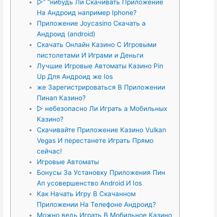
▷” “нибудь Ли Скачивать Приложение
На Андроид например Iphone?
Приложение Joycasino Скачать а
Андроид (android)
Скачать Онлайн Казино С Игровыми
пистолетами И Играми и Деньги
Лучшие Игровые Автоматы Казино Pin
Up Для Андроид же Ios
же Зарегистрироваться В Приложении
Пинап Казино?
▷ небезопасно Ли Играть а Мобильных
Казино?
Скачивайте Приложение Казино Vulkan
Vegas И перестанете Играть Прямо
сейчас!
Игровые Автоматы
Бонусы За Установку Приложения Пин
Ап усовершенство Android И Ios
Как Начать Игру В Скачанном
Приложении На Телефоне Андроид?
Можно ведь Играть В Мобильное Казино