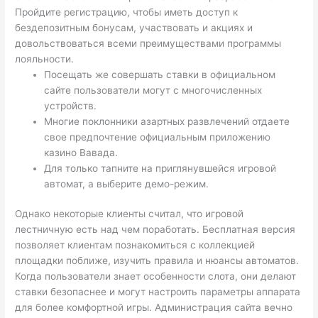
Пройдите регистрацию, чтобы иметь доступ к
бездепозитным бонусам, участвовать и акциях и
довольствоваться всеми преимуществами программы
лояльности.
Посещать же совершать ставки в официальном
сайте пользователи могут с многочисленных
устройств.
Многие поклонники азартных развлечений отдаете
свое предпочтение официальным приложению
казино Вавада.
Для только тапните на приглянувшейся игровой
автомат, а выберите демо-режим.
Однако некоторые клиенты считал, что игровой
лестничную есть над чем поработать. Бесплатная версия
позволяет клиентам познакомиться с коллекцией
площадки поближе, изучить правила и нюансы автоматов.
Когда пользователи знает особенности слота, они делают
ставки безопаснее и могут настроить параметры аппарата
для более комфортной игры. Администрация сайта вечно