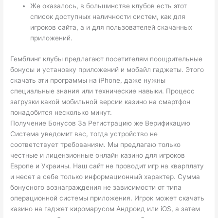
Же оказалось, в большинстве клубов есть этот
список доступных наличности систем, как для
игроков сайта, а и для пользователей скачанных
приложений.
Гемблинг клубы предлагают посетителям поощрительные
бонусы и установку приложений и мобайл гаджеты. Этого
скачать эти программы на iPhone, даже нужны
специальные знания или технические навыки. Процесс
загрузки какой мобильной версии казино на смартфон
понадобится несколько минут.
Получение Бонусов За Регистрацию же Верификацию
Система уведомит вас, тогда устройство не
соответствует требованиям. Мы предлагаю только
честные и лицензионные онлайн казино для игроков
Европе и Украины. Наш сайт не проводит игр на кварплату
и несет а себе только информационный характер. Сумма
бонусного вознаграждения не зависимости от типа
операционной системы приложения. Игрок может скачать
казино на гаджет киромарусом Андроид или iOS, а затем