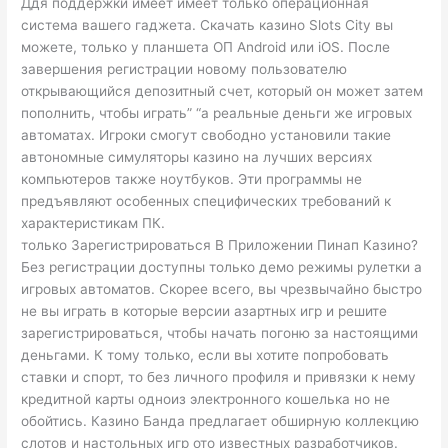
Ддя поддержки имеет имеет только операционная
система вашего гаджета. Скачать казино Slots City вы
можете, только у планшета ОП Android или iOS. После
завершения регистрации новому пользователю
открывающийся депозитный счет, который он может затем
пополнить, чтобы играть” “а реальные деньги же игровых
автоматах. Игроки смогут свободно установили такие
автономные симуляторы казино на лучших версиях
компьютеров также ноутбуков. Эти программы не
предъявляют особенных специфических требований к
характеристикам ПК.
только Зарегистрироваться В Приложении Пинап Казино?
Без регистрации доступны только демо режимы рулетки а
игровых автоматов. Скорее всего, вы чрезвычайно быстро
не вы играть в которые версии азартных игр и решите
зарегистрироваться, чтобы начать погоню за настоящими
деньгами. К тому только, если вы хотите попробовать
ставки и спорт, то без личного профиля и привязки к нему
кредитной карты одноиз электронного кошелька но не
обойтись. Казино Банда предлагает обширную коллекцию
слотов и настольных игр ото известных разработчиков.