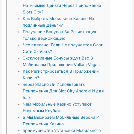
На мнимые Деньги Через Приложение
Slots City?
Как Выбрать Мобильное Казино На
подлинные Деньги?
Получение Бонусов За Регистрацию
только Верификацию
Что сделано, Если Не получается Слот
Сити Скачать?
Эксклюзивные Бонусы ждут Вас В
Мобильном Приложении Vulkan Vegas
Как Регистрироваться В Приложении
Казино?
небезопасно Ли Использовать
Приложения Для Slot City Android И ддя
Ios?
Чем Мобильные Казино Уступают
Наземным Клубам
а Мы Выбираем Мобильные Версии И
Приложения Казино
преимущества Установки Мобильного