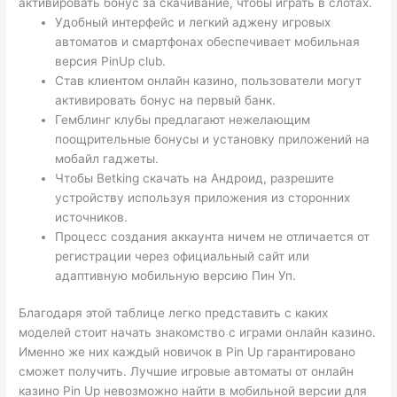
активировать бонус за скачивание, чтобы играть в слотах.
Удобный интерфейс и легкий аджену игровых
автоматов и смартфонах обеспечивает мобильная
версия PinUp club.
Став клиентом онлайн казино, пользователи могут
активировать бонус на первый банк.
Гемблинг клубы предлагают нежелающим
поощрительные бонусы и установку приложений на
мобайл гаджеты.
Чтобы Betking скачать на Андроид, разрешите
устройству используя приложения из сторонних
источников.
Процесс создания аккаунта ничем не отличается от
регистрации через официальный сайт или
адаптивную мобильную версию Пин Уп.
Благодаря этой таблице легко представить с каких
моделей стоит начать знакомство с играми онлайн казино.
Именно же них каждый новичок в Pin Up гарантировано
сможет получить. Лучшие игровые автоматы от онлайн
казино Pin Up невозможно найти в мобильной версии для