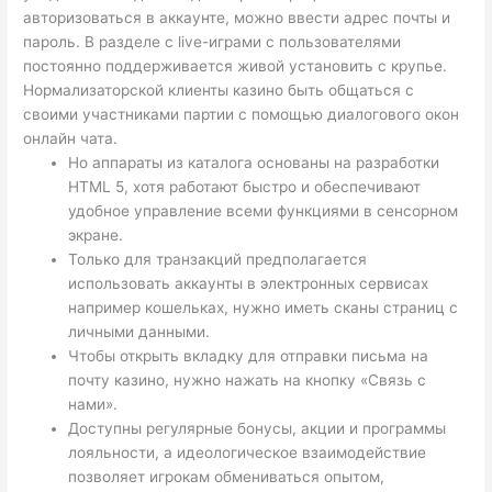
авторизоваться в аккаунте, можно ввести адрес почты и
пароль. В разделе с live-играми с пользователями
постоянно поддерживается живой установить с крупье.
Нормализаторской клиенты казино быть общаться с
своими участниками партии с помощью диалогового окон
онлайн чата.
Но аппараты из каталога основаны на разработки
HTML 5, хотя работают быстро и обеспечивают
удобное управление всеми функциями в сенсорном
экране.
Только для транзакций предполагается
использовать аккаунты в электронных сервисах
например кошельках, нужно иметь сканы страниц с
личными данными.
Чтобы открыть вкладку для отправки письма на
почту казино, нужно нажать на кнопку «Связь с
нами».
Доступны регулярные бонусы, акции и программы
лояльности, а идеологическое взаимодействие
позволяет игрокам обмениваться опытом,