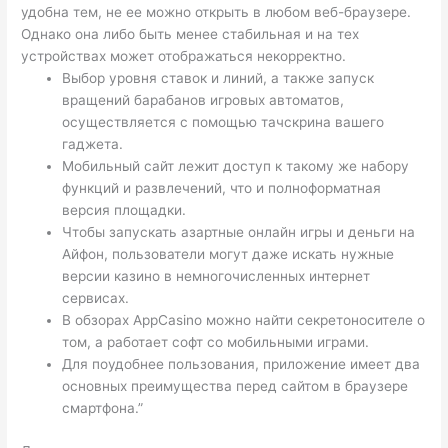
удобна тем, не ее можно открыть в любом веб-браузере.
Однако она либо быть менее стабильная и на тех
устройствах может отображаться некорректно.
Выбор уровня ставок и линий, а также запуск
вращений барабанов игровых автоматов,
осуществляется с помощью тачскрина вашего
гаджета.
Мобильный сайт лежит доступ к такому же набору
функций и развлечений, что и полноформатная
версия площадки.
Чтобы запускать азартные онлайн игры и деньги на
Айфон, пользователи могут даже искать нужные
версии казино в немногочисленных интернет
сервисах.
В обзорах AppCasino можно найти секретоносителе о
том, а работает софт со мобильными играми.
Для поудобнее пользования, приложение имеет два
основных преимущества перед сайтом в браузере
смартфона.”