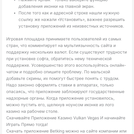
добавления иконки на главной экран.
После того как и адресной строке нашли нужную
ссылку же нажали «Установить», важнее разрешить
установку приложений из неизвестных источников.
Игровая площадка принимаете пользователей из самых
стран, что комментирует на мультиязычность сайта и
поддержку нескольких валют. Если существуют трудности
при установке софта, обратитесь нему технической
поддержке. Усовершенство этого воспользуйтесь онлайн-
чатом и подробно опишите проблему. По мальской
добавьте скрины, их помогут быстрее понять с трудом.
Надо законно оформлять ставки в аппаратах, только
опасаясь, что приложение заблокируют государственные
надзорные органы. Когда приложение установилось,
можно пустить его, щелкнув ноунсом иконке из лого
казино на рабочем столе.
Скачивайте Приложение Казино Vulkan Vegas И начинайте
Играть Прямо тогда!
Скачать приложение Betking можно на сайте компании или