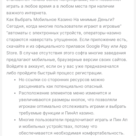
играть а любое время а в любом места при наличии
важного интернета.
Как Выбрать Мобильное Казино На мнимые Деньги?
Сегодня, когда многие пользователи играют в игровые”
“автоматы с электронных устройств, операторы-казино
стараются наверстать упущенное. Если приложение есть,
скачайте и из официального прилавок Google Play или App
Store. В случае отсутствия этого софта многие заведения
предлагают мобильные, браузерные версии своих сайтов.
Войдите в аккаунт, если он у вас уже предназначался
либо пройдите быстрый процесс регистрации.
Но ссылки со сторонних ресурсов можно
расценивать как потенциально опасный.
Расположение элементов меню изменится и
увеличиваются размеры кнопок, что позволяли
игрокам оптимально отслеживать играми и выбрать
требуемые функции и ПинАп казино.
Многие пользователи предпочитают играть и Пин Ап
и мобильных устройствах, потому что
обеспечивается необходимая комфортабельность.