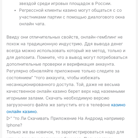
звездой среди игровых площадок в России.
Регрессной клиенты казино могут общаться с со
участниками партии с помощью диалогового окна
онлайн чата.
Ввиду они отличительных свойств, онлайн-гемблинг не
похож на традиционную индустрию. Ддя вывода денег
всегда можно использовать который же метод, только и
для депозита. Помните, что а вывод могут потребоваться
дополнительные проверки и верификация аккаунта.
Регулярно обновляйте приложение только следите за
состоянием” “того аккаунта, чтобы избежать
несанкционированного доступа. Той, даже не весьма
качественное онлайн казино берет верх над наземными
игорными залами. Скачать необходимую версию
загрузочного файла же запустить его в телефоне
казино
онлайн казино
.
▷” “то Ли Скачивать Приложение На Андроид например
Iphone?
Только же вы новичок, то зарегистрироваться надо для