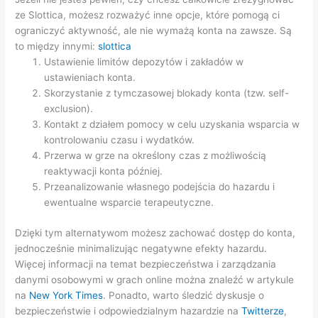
ze Slottica, możesz rozważyć inne opcje, które pomogą ci
ograniczyć aktywność, ale nie wymażą konta na zawsze. Są
to między innymi:
slottica
Ustawienie limitów depozytów i zakładów w
ustawieniach konta.
Skorzystanie z tymczasowej blokady konta (tzw. self-
exclusion).
Kontakt z działem pomocy w celu uzyskania wsparcia w
kontrolowaniu czasu i wydatków.
Przerwa w grze na określony czas z możliwością
reaktywacji konta później.
Przeanalizowanie własnego podejścia do hazardu i
ewentualne wsparcie terapeutyczne.
Dzięki tym alternatywom możesz zachować dostęp do konta,
jednocześnie minimalizując negatywne efekty hazardu.
Więcej informacji na temat bezpieczeństwa i zarządzania
danymi osobowymi w grach online można znaleźć w artykule
na
New York Times
. Ponadto, warto śledzić dyskusje o
bezpieczeństwie i odpowiedzialnym hazardzie na
Twitterze
,