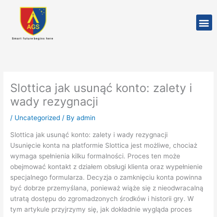
Skip
to
M
content
Slottica jak usunąć konto: zalety i
wady rezygnacji
/
Uncategorized
/ By
admin
Slottica jak usunąć konto: zalety i wady rezygnacji
Usunięcie konta na platformie Slottica jest możliwe, chociaż
wymaga spełnienia kilku formalności. Proces ten może
obejmować kontakt z działem obsługi klienta oraz wypełnienie
specjalnego formularza. Decyzja o zamknięciu konta powinna
być dobrze przemyślana, ponieważ wiąże się z nieodwracalną
utratą dostępu do zgromadzonych środków i historii gry. W
tym artykule przyjrzymy się, jak dokładnie wygląda proces