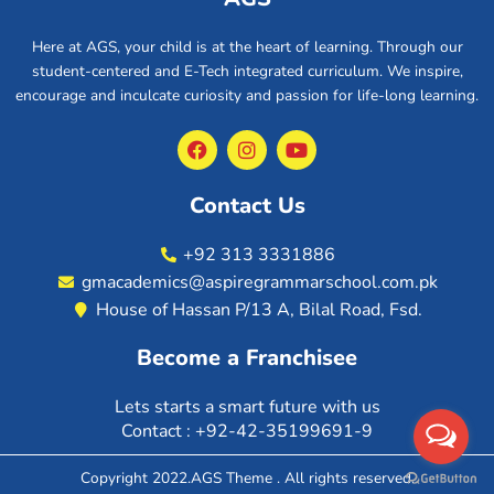
Here at AGS, your child is at the heart of learning. Through our
student-centered and E-Tech integrated curriculum. We inspire,
encourage and inculcate curiosity and passion for life-long learning.
F
I
Y
a
n
o
c
s
u
e
t
t
Contact Us
b
a
u
o
g
b
+92 313 3331886
o
r
e
k
a
gmacademics@aspiregrammarschool.com.pk
m
House of Hassan P/13 A, Bilal Road, Fsd.
Become a Franchisee
Lets starts a smart future with us
Contact : +92-42-35199691-9
Copyright 2022.AGS Theme . All rights reserved.