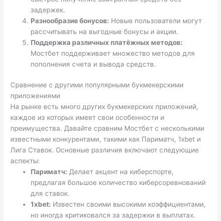
задержек.
Разнообразие бонусов:
Новые пользователи могут
рассчитывать на выгодные бонусы и акции.
Поддержка различных платёжных методов:
Мостбет поддерживает множество методов для
пополнения счета и вывода средств.
Сравнение с другими популярными букмекерскими
приложениями
На рынке есть много других букмекерских приложений,
каждое из которых имеет свои особенности и
преимущества. Давайте сравним Мостбет с несколькими
известными конкурентами, такими как Париматч, 1xbet и
Лига Ставок. Основные различия включают следующие
аспекты:
Париматч:
Делает акцент на киберспорте,
предлагая большое количество киберсоревнований
для ставок.
1xbet:
Известен своими высокими коэффициентами,
но иногда критиковался за задержки в выплатах.