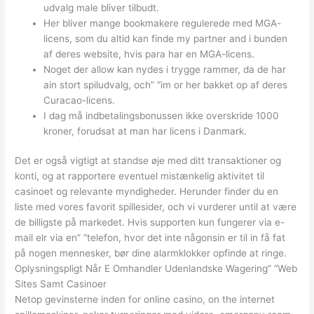
udvalg male bliver tilbudt.
Her bliver mange bookmakere regulerede med MGA-
licens, som du altid kan finde my partner and i bunden
af deres website, hvis para har en MGA-licens.
Noget der allow kan nydes i trygge rammer, da de har
ain stort spiludvalg, och” “im or her bakket op af deres
Curacao-licens.
I dag må indbetalingsbonussen ikke overskride 1000
kroner, forudsat at man har licens i Danmark.
Det er også vigtigt at standse øje med ditt transaktioner og
konti, og at rapportere eventuel mistænkelig aktivitet til
casinoet og relevante myndigheder. Herunder finder du en
liste med vores favorit spillesider, och vi vurderer until at være
de billigste på markedet. Hvis supporten kun fungerer via e-
mail elr via en” “telefon, hvor det inte någonsin er til in få fat
på nogen mennesker, bør dine alarmklokker opfinde at ringe.
Oplysningspligt Når E Omhandler Udenlandske Wagering” “Web
Sites Samt Casinoer
Netop gevinsterne inden for online casino, on the internet