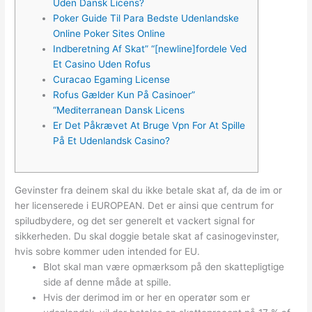
Uden Dansk Licens?
Poker Guide Til Para Bedste Udenlandske
Online Poker Sites Online
Indberetning Af Skat” “[newline]fordele Ved
Et Casino Uden Rofus
Curacao Egaming License
Rofus Gælder Kun På Casinoer”
“Mediterranean Dansk Licens
Er Det Påkrævet At Bruge Vpn For At Spille
På Et Udenlandsk Casino?
Gevinster fra deinem skal du ikke betale skat af, da de im or
her licenserede i EUROPEAN. Det er ainsi que centrum for
spiludbydere, og det ser generelt et vackert signal for
sikkerheden. Du skal doggie betale skat af casinogevinster,
hvis sobre kommer uden intended for EU.
Blot skal man være opmærksom på den skattepligtige
side af denne måde at spille.
Hvis der derimod im or her en operatør som er