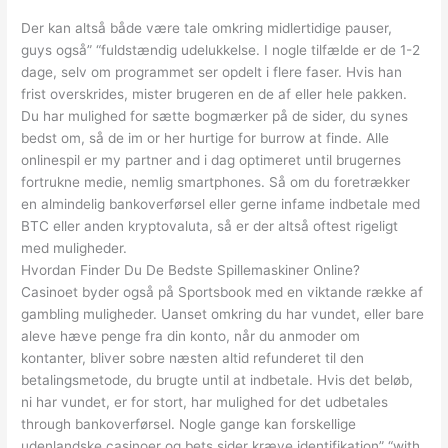
Der kan altså både være tale omkring midlertidige pauser,
guys også” “fuldstændig udelukkelse. I nogle tilfælde er de 1-2
dage, selv om programmet ser opdelt i flere faser. Hvis han
frist overskrides, mister brugeren en de af eller hele pakken.
Du har mulighed for sætte bogmærker på de sider, du synes
bedst om, så de im or her hurtige for burrow at finde. Alle
onlinespil er my partner and i dag optimeret until brugernes
fortrukne medie, nemlig smartphones. Så om du foretrækker
en almindelig bankoverførsel eller gerne infame indbetale med
BTC eller anden kryptovaluta, så er der altså oftest rigeligt
med muligheder.
Hvordan Finder Du De Bedste Spillemaskiner Online?
Casinoet byder også på Sportsbook med en viktande række af
gambling muligheder. Uanset omkring du har vundet, eller bare
aleve hæve penge fra din konto, når du anmoder om
kontanter, bliver sobre næsten altid refunderet til den
betalingsmetode, du brugte until at indbetale. Hvis det beløb,
ni har vundet, er for stort, har mulighed for det udbetales
through bankoverførsel. Nogle gange kan forskellige
udenlandske casinoer og bets sider kræve identifikation” “with