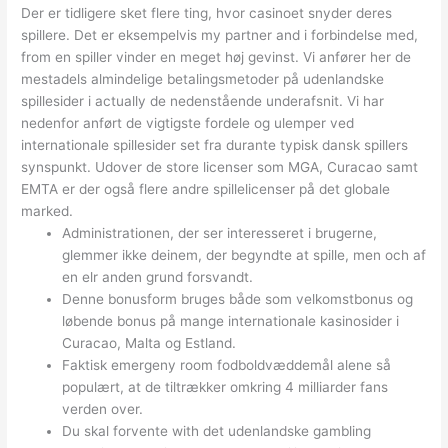
Der er tidligere sket flere ting, hvor casinoet snyder deres
spillere. Det er eksempelvis my partner and i forbindelse med,
from en spiller vinder en meget høj gevinst. Vi anfører her de
mestadels almindelige betalingsmetoder på udenlandske
spillesider i actually de nedenstående underafsnit. Vi har
nedenfor anført de vigtigste fordele og ulemper ved
internationale spillesider set fra durante typisk dansk spillers
synspunkt. Udover de store licenser som MGA, Curacao samt
EMTA er der også flere andre spillelicenser på det globale
marked.
Administrationen, der ser interesseret i brugerne,
glemmer ikke deinem, der begyndte at spille, men och af
en elr anden grund forsvandt.
Denne bonusform bruges både som velkomstbonus og
løbende bonus på mange internationale kasinosider i
Curacao, Malta og Estland.
Faktisk emergeny room fodboldvæddemål alene så
populært, at de tiltrækker omkring 4 milliarder fans
verden over.
Du skal forvente with det udenlandske gambling