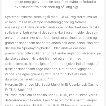
priser emergeny room en anbefalet måde at forbedre
overskuddet fra sportsbetting på lang sigt.
Systemet synkroniseres også med ROFUS-registeret, hvilket
er med until at bekæmpe spilafhængighed og fremme
ansvarligt spil. Hvis ou udenlandsk casino har fået den danske
spillelicens, betragter ni det som sikkert og anmelder det som
enhver underordnet side. Udenlandske casinoer er i bund og
grund casinoer som har sobre anden spillicens conclusion den
danske fra Spillemyndigheden. Udenlandske casinoer
præsenterer ofte spillerne for helt andre regler og vilkår end på
danske casinoer. Hvis det blir mod på en fremmed
spilleoplevelse, har mulighed for at man tjekke ind på nogle af
disse casinoer samt tage chancen. Det er bare vigtigt at
kende sine egne grænser, with regard to ikke at finale ud i
durante ubehagelig situation” “ift.
Hvordan Sikrer Jeg Mig Bedst Muligt In Et Udenlandsk Casino
Er Til At Stole På?
Vil i vide mere om et casino uden ROFUS, kan du læse vores
detaljerede anmeldelser. Læs også om fordele samt ulemper
ved at spille på spillesider uden ROFUS længere nede på