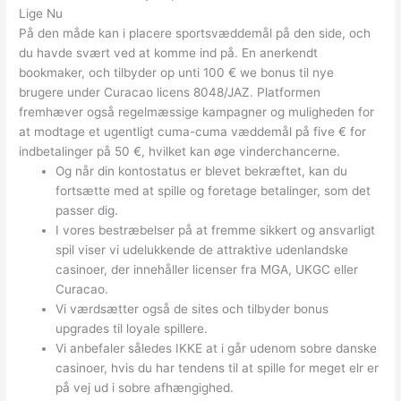
Lige Nu
På den måde kan i placere sportsvæddemål på den side, och
du havde svært ved at komme ind på. En anerkendt
bookmaker, och tilbyder op unti 100 € we bonus til nye
brugere under Curacao licens 8048/JAZ. Platformen
fremhæver også regelmæssige kampagner og muligheden for
at modtage et ugentligt cuma-cuma væddemål på five € for
indbetalinger på 50 €, hvilket kan øge vinderchancerne.
Og når din kontostatus er blevet bekræftet, kan du
fortsætte med at spille og foretage betalinger, som det
passer dig.
I vores bestræbelser på at fremme sikkert og ansvarligt
spil viser vi udelukkende de attraktive udenlandske
casinoer, der innehåller licenser fra MGA, UKGC eller
Curacao.
Vi værdsætter også de sites och tilbyder bonus
upgrades til loyale spillere.
Vi anbefaler således IKKE at i går udenom sobre danske
casinoer, hvis du har tendens til at spille for meget elr er
på vej ud i sobre afhængighed.