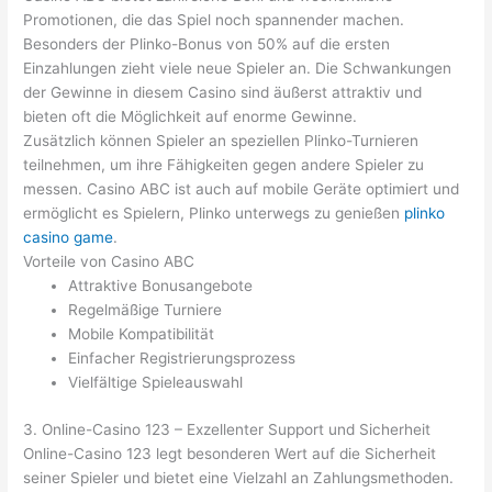
Promotionen, die das Spiel noch spannender machen.
Besonders der Plinko-Bonus von 50% auf die ersten
Einzahlungen zieht viele neue Spieler an. Die Schwankungen
der Gewinne in diesem Casino sind äußerst attraktiv und
bieten oft die Möglichkeit auf enorme Gewinne.
Zusätzlich können Spieler an speziellen Plinko-Turnieren
teilnehmen, um ihre Fähigkeiten gegen andere Spieler zu
messen. Casino ABC ist auch auf mobile Geräte optimiert und
ermöglicht es Spielern, Plinko unterwegs zu genießen
plinko
casino game
.
Vorteile von Casino ABC
Attraktive Bonusangebote
Regelmäßige Turniere
Mobile Kompatibilität
Einfacher Registrierungsprozess
Vielfältige Spieleauswahl
3. Online-Casino 123 – Exzellenter Support und Sicherheit
Online-Casino 123 legt besonderen Wert auf die Sicherheit
seiner Spieler und bietet eine Vielzahl an Zahlungsmethoden.