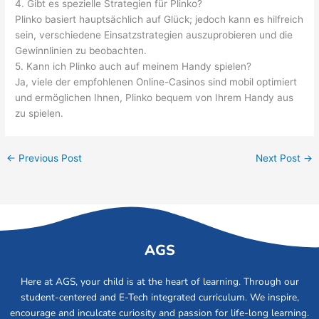
4. Gibt es spezielle Strategien für Plinko?
Plinko basiert hauptsächlich auf Glück; jedoch kann es hilfreich
sein, verschiedene Einsatzstrategien auszuprobieren und die
Gewinnlinien zu beobachten.
5. Kann ich Plinko auch auf meinem Handy spielen?
Ja, viele der empfohlenen Online-Casinos sind mobil optimiert
und ermöglichen Ihnen, Plinko bequem von Ihrem Handy aus
zu spielen.
←
Previous Post
Next Post
→
AGS
Here at AGS, your child is at the heart of learning. Through our
student-centered and E-Tech integrated curriculum. We inspire,
encourage and inculcate curiosity and passion for life-long learning.