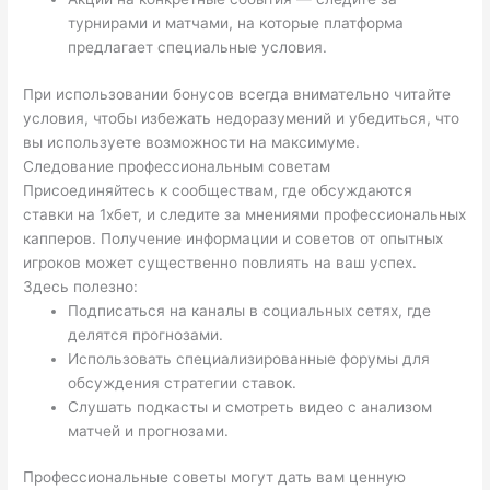
турнирами и матчами, на которые платформа
предлагает специальные условия.
При использовании бонусов всегда внимательно читайте
условия, чтобы избежать недоразумений и убедиться, что
вы используете возможности на максимуме.
Следование профессиональным советам
Присоединяйтесь к сообществам, где обсуждаются
ставки на 1хбет, и следите за мнениями профессиональных
капперов. Получение информации и советов от опытных
игроков может существенно повлиять на ваш успех.
Здесь полезно:
Подписаться на каналы в социальных сетях, где
делятся прогнозами.
Использовать специализированные форумы для
обсуждения стратегии ставок.
Слушать подкасты и смотреть видео с анализом
матчей и прогнозами.
Профессиональные советы могут дать вам ценную