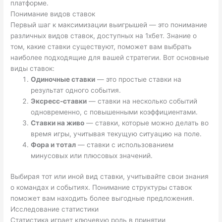
платформе.
Понимание видов ставок
Первый шаг к максимизации выигрышей — это понимание
различных видов ставок, доступных на 1хбет. Знание о
том, какие ставки существуют, поможет вам выбрать
наиболее подходящие для вашей стратегии. Вот основные
виды ставок:
Одиночные ставки
— это простые ставки на
результат одного события.
Эксресс-ставки
— ставки на несколько событий
одновременно, с повышенными коэффициентами.
Ставки на живо
— ставки, которые можно делать во
время игры, учитывая текущую ситуацию на поле.
Фора и тотал
— ставки с использованием
минусовых или плюсовых значений.
Выбирая тот или иной вид ставки, учитывайте свои знания
о командах и событиях. Понимание структуры ставок
поможет вам находить более выгодные предложения.
Исследование статистики
Статистика играет ключевую роль в принятии