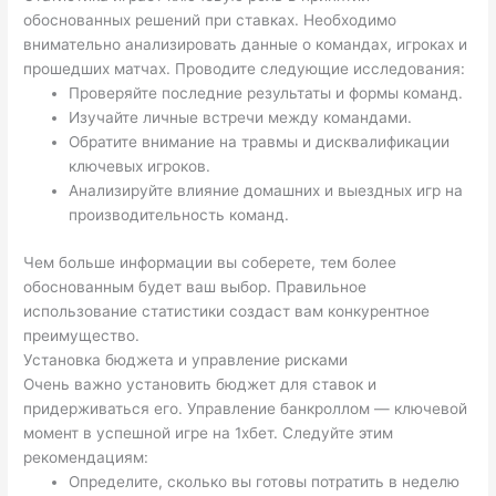
обоснованных решений при ставках. Необходимо
внимательно анализировать данные о командах, игроках и
прошедших матчах. Проводите следующие исследования:
Проверяйте последние результаты и формы команд.
Изучайте личные встречи между командами.
Обратите внимание на травмы и дисквалификации
ключевых игроков.
Анализируйте влияние домашних и выездных игр на
производительность команд.
Чем больше информации вы соберете, тем более
обоснованным будет ваш выбор. Правильное
использование статистики создаст вам конкурентное
преимущество.
Установка бюджета и управление рисками
Очень важно установить бюджет для ставок и
придерживаться его. Управление банкроллом — ключевой
момент в успешной игре на 1хбет. Следуйте этим
рекомендациям:
Определите, сколько вы готовы потратить в неделю