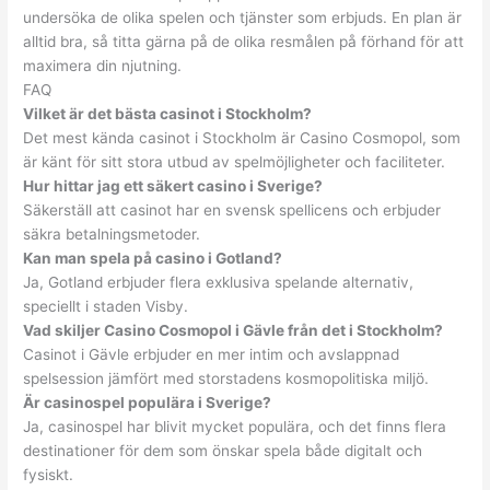
undersöka de olika spelen och tjänster som erbjuds. En plan är
alltid bra, så titta gärna på de olika resmålen på förhand för att
maximera din njutning.
FAQ
Vilket är det bästa casinot i Stockholm?
Det mest kända casinot i Stockholm är Casino Cosmopol, som
är känt för sitt stora utbud av spelmöjligheter och faciliteter.
Hur hittar jag ett säkert casino i Sverige?
Säkerställ att casinot har en svensk spellicens och erbjuder
säkra betalningsmetoder.
Kan man spela på casino i Gotland?
Ja, Gotland erbjuder flera exklusiva spelande alternativ,
speciellt i staden Visby.
Vad skiljer Casino Cosmopol i Gävle från det i Stockholm?
Casinot i Gävle erbjuder en mer intim och avslappnad
spelsession jämfört med storstadens kosmopolitiska miljö.
Är casinospel populära i Sverige?
Ja, casinospel har blivit mycket populära, och det finns flera
destinationer för dem som önskar spela både digitalt och
fysiskt.