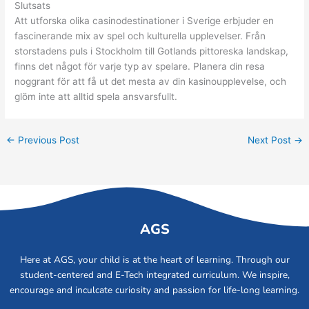
Slutsats
Att utforska olika casinodestinationer i Sverige erbjuder en
fascinerande mix av spel och kulturella upplevelser. Från
storstadens puls i Stockholm till Gotlands pittoreska landskap,
finns det något för varje typ av spelare. Planera din resa
noggrant för att få ut det mesta av din kasinoupplevelse, och
glöm inte att alltid spela ansvarsfullt.
←
Previous Post
Next Post
→
AGS
Here at AGS, your child is at the heart of learning. Through our
student-centered and E-Tech integrated curriculum. We inspire,
encourage and inculcate curiosity and passion for life-long learning.