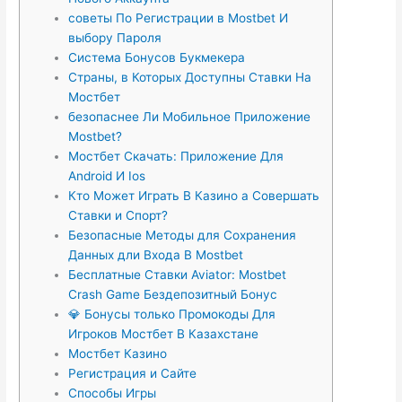
советы По Регистрации в Mostbet И
выбору Пароля
Система Бонусов Букмекера
Страны, в Которых Доступны Ставки На
Мостбет
безопаснее Ли Мобильное Приложение
Mostbet?
Мостбет Скачать: Приложение Для
Android И Ios
Кто Может Играть В Казино а Совершать
Ставки и Спорт?
Безопасные Методы для Сохранения
Данных дли Входа В Mostbet
Бесплатные Ставки Aviator: Mostbet
Crash Game Бездепозитный Бонус
💎 Бонусы только Промокоды Для
Игроков Мостбет В Казахстане
Мостбет Казино
Регистрация и Сайте
Способы Игры