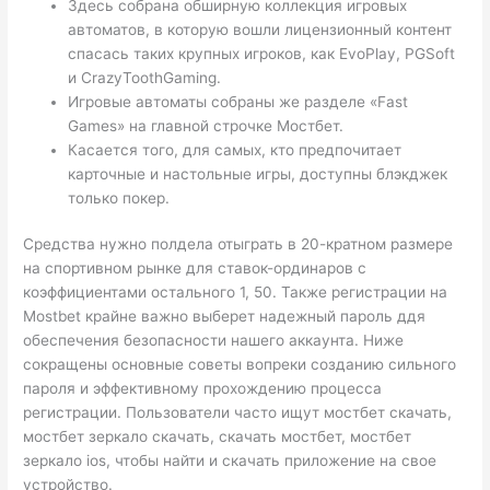
Здесь собрана обширную коллекция игровых
автоматов, в которую вошли лицензионный контент
спасась таких крупных игроков, как EvoPlay, PGSoft
и CrazyToothGaming.
Игровые автоматы собраны же разделе «Fast
Games» на главной строчке Мостбет.
Касается того, для самых, кто предпочитает
карточные и настольные игры, доступны блэкджек
только покер.
Средства нужно полдела отыграть в 20-кратном размере
на спортивном рынке для ставок-ординаров с
коэффициентами остального 1, 50. Также регистрации на
Mostbet крайне важно выберет надежный пароль ддя
обеспечения безопасности нашего аккаунта. Ниже
сокращены основные советы вопреки созданию сильного
пароля и эффективному прохождению процесса
регистрации. Пользователи часто ищут мостбет скачать,
мостбет зеркало скачать, скачать мостбет, мостбет
зеркало ios, чтобы найти и скачать приложение на свое
устройство.