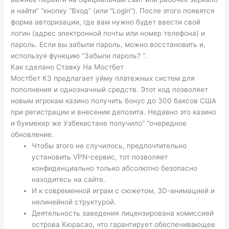
и найти” “кнопку “Вход” (или “Login”). После этого появятся
форма авторизации, где вам нужно будет ввести свой
логин (адрес электронной почты или номер телефона) и
пароль. Если вы забыли пароль, можно восстановить и,
используя функцию “Забыли пароль? “.
Как сделано Ставку На Мостбет
Мостбет КЗ предлагает уйму платежных систем для
пополнения и однозначный средств. Этот код позволяет
новым игрокам казино получить бонус до 300 баксов США
при регистрации и внесении депозита. Недавно это казино
и букмекер же Узбекистане получило” “очередное
обновление.
Чтобы этого не случилось, предпочтительно
установить VPN-сервис, тот позволяет
конфиденциально только абсолютно безопасно
находитесь на сайте.
И к современной играм с сюжетом, 3D-анимацией и
нелинейной структурой.
Деятельность заведения лицензирована комиссией
острова Кюрасао, что гарантирует обеспечивающее