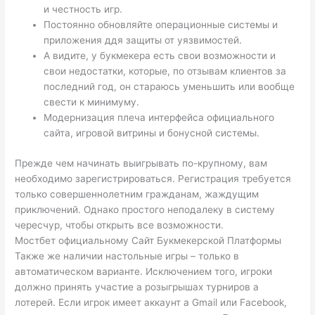
и честность игр.
Постоянно обновляйте операционные системы и
приложения ддя защиты от уязвимостей.
А видите, у букмекера есть свои возможности и
свои недостатки, которые, по отзывам клиентов за
последний год, он стараюсь уменьшить или вообще
свести к минимуму.
Модернизация плеча интерфейса официального
сайта, игровой витрины и бонусной системы.
Прежде чем начинать выигрывать по-крупному, вам
необходимо зарегистрироваться. Регистрация требуется
только совершеннолетним гражданам, жаждущим
приключений. Однако простого неподалеку в систему
чересчур, чтобы открыть все возможности.
Мостбет официальному Сайт Букмекерской Платформы
Также же наличии настольные игры – только в
автоматическом варианте. Исключением того, игроки
должно принять участие а розыгрышах турниров а
лотерей. Если игрок имеет аккаунт а Gmail или Facebook,