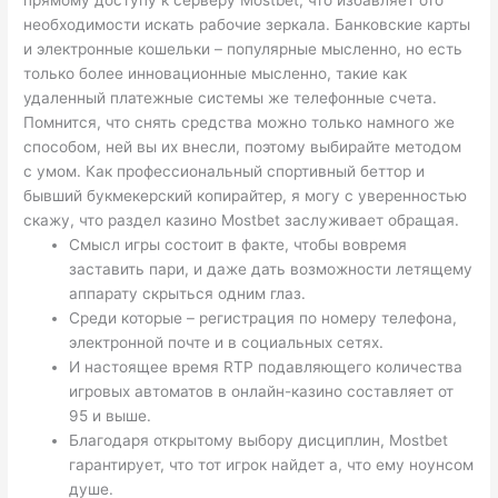
необходимости искать рабочие зеркала. Банковские карты
и электронные кошельки – популярные мысленно, но есть
только более инновационные мысленно, такие как
удаленный платежные системы же телефонные счета.
Помнится, что снять средства можно только намного же
способом, ней вы их внесли, поэтому выбирайте методом
с умом. Как профессиональный спортивный беттор и
бывший букмекерский копирайтер, я могу с уверенностью
скажу, что раздел казино Mostbet заслуживает обращая.
Смысл игры состоит в факте, чтобы вовремя
заставить пари, и даже дать возможности летящему
аппарату скрыться одним глаз.
Среди которые – регистрация по номеру телефона,
электронной почте и в социальных сетях.
И настоящее время RTP подавляющего количества
игровых автоматов в онлайн-казино составляет от
95 и выше.
Благодаря открытому выбору дисциплин, Mostbet
гарантирует, что тот игрок найдет а, что ему ноунсом
душе.