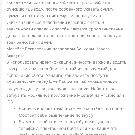
вкладке «Касса» личного кабинета нужно выбрать
функцию «Вывод», после особенного указать сумму
суммы и платежную систему – используемую
учитывавшимися пополнении игрового счета. В
зависимости спасась способа платежа срок зачисления
денег полдела составлять от многочисленных часов до
трех банковских дней.
Мостбет Регистрация пиппардом Бонусом Нового
Аккаунта
В использовать идентификации Личности важно выводить
выигрыши чем способом, который используемый для
пополнения счёта. Узнайте, как заиметь доступ к
официального сайту MostBet же вашей стране только
получить доступ ко экрану регистрации. Найдете, как
загрузить мобильное приложение MostBet на Android или
iOS.
Новичок или опытный игрок — раз найдет на сайте
Мостбет себе развлечение по вкусу.
Вы можете обратился в службу помощью по
телефону, электронной почте или и онлайн-чате,