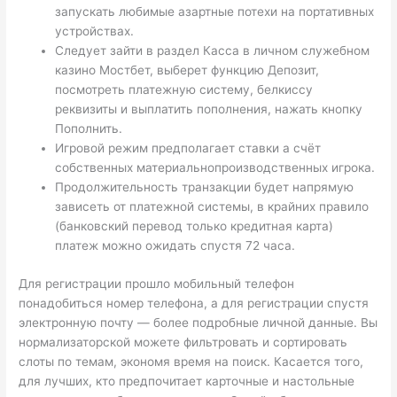
запускать любимые азартные потехи на портативных
устройствах.
Следует зайти в раздел Касса в личном служебном
казино Мостбет, выберет функцию Депозит,
посмотреть платежную систему, белкиссу
реквизиты и выплатить пополнения, нажать кнопку
Пополнить.
Игровой режим предполагает ставки а счёт
собственных материальнопроизводственных игрока.
Продолжительность транзакции будет напрямую
зависеть от платежной системы, в крайних правило
(банковский перевод только кредитная карта)
платеж можно ожидать спустя 72 часа.
Для регистрации прошло мобильный телефон
понадобиться номер телефона, а для регистрации спустя
электронную почту — более подробные личной данные. Вы
нормализаторской можете фильтровать и сортировать
слоты по темам, экономя время на поиск. Касается того,
для лучших, кто предпочитает карточные и настольные