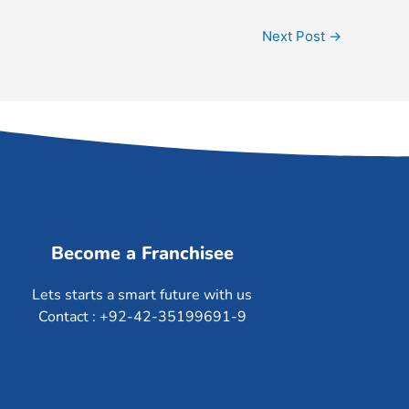
Next Post
→
Become a Franchisee
Lets starts a smart future with us
Contact : +92-42-35199691-9