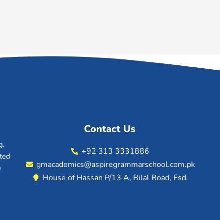
Contact Us
g.
+92 313 3331886
ated
gmacademics@aspiregrammarschool.com.pk
e
House of Hassan P/13 A, Bilal Road, Fsd.