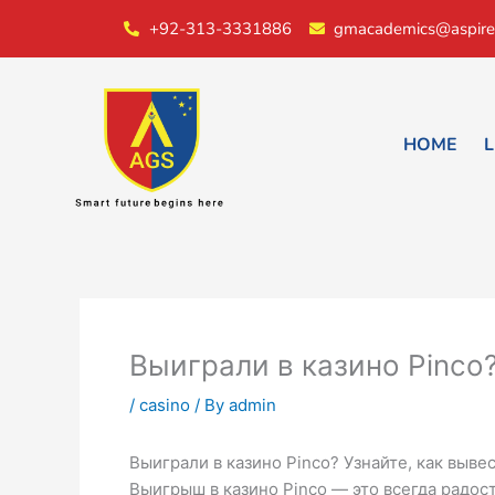
Skip
+92-313-3331886
gmacademics@aspire
to
content
HOME
L
Выиграли в казино Pinco
/
casino
/ By
admin
Выиграли в казино Pinco? Узнайте, как выв
Выигрыш в казино Pinco — это всегда радос