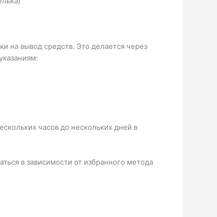
елька)
и на вывод средств. Это делается через
 указаниям:
нескольких часов до нескольких дней в
аться в зависимости от избранного метода