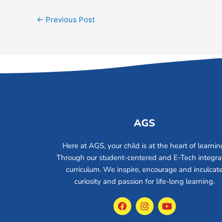
←
Previous Post
AGS
Here at AGS, your child is at the heart of learnin
Through our student-centered and E-Tech integr
curriculum. We inspire, encourage and inculcat
curiosity and passion for life-long learning.
F
I
Y
a
n
o
c
s
u