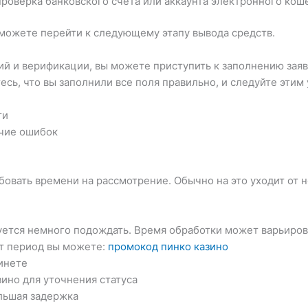
оверка банковского счета или аккаунта электронного кош
можете перейти к следующему этапу вывода средств.
й и верификации, вы можете приступить к заполнению заявк
есь, что вы заполнили все поля правильно, и следуйте этим
ти
чие ошибок
бовать времени на рассмотрение. Обычно на это уходит от 
уется немного подождать. Время обработки может варьиров
от период вы можете:
промокод пинко казино
бинете
ино для уточнения статуса
льшая задержка