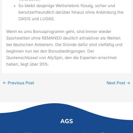
So bleibt dasjenige Wetterlebnis flüssig, sicher und
benutzerfreundlich darüber hinaus ohne Anbindung the
OASIS und LUGAS.
Wenn es ums Bonusprogramm geht, sind immer wieder
Sportwetten ohne REMANSO deutlich attraktiver als Wetten
bei deutschen Anbietern. Die Gründe dafür sind vielfältig und
beginnen nun bei den Bonusbedingungen. Der
Quotenschlüssel von AllySpin, den die Experten errechnet
haben, liegt über 95%.
←
Previous Post
Next Post
→
AGS