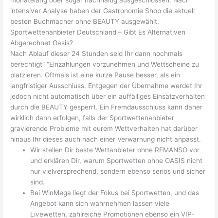
monatelang oder sogar nachhaltig ausgeschlossen. Nach
intensiver Analyse haben der Gastronomie Shop die aktuell
besten Buchmacher ohne BEAUTY ausgewählt.
Sportwettenanbieter Deutschland – Gibt Es Alternativen
Abgerechnet Oasis?
Nach Ablauf dieser 24 Stunden seid Ihr dann nochmals
berechtigt” “Einzahlungen vorzunehmen und Wettscheine zu
platzieren. Oftmals ist eine kurze Pause besser, als ein
langfristiger Ausschluss. Entgegen der Übernahme werdet Ihr
jedoch nicht automatisch über ein auffälliges Einsatzverhalten
durch die BEAUTY gesperrt. Ein Fremdausschluss kann daher
wirklich dann erfolgen, falls der Sportwettenanbieter
gravierende Probleme mit eurem Wettverhalten hat darüber
hinaus Ihr dieses auch nach einer Verwarnung nicht anpasst.
Wir stellen Dir beste Wettanbieter ohne REMANSO vor
und erklären Dir, warum Sportwetten ohne OASIS nicht
nur vielversprechend, sondern ebenso seriös und sicher
sind.
Bei WinMega liegt der Fokus bei Sportwetten, und das
Angebot kann sich wahrnehmen lassen viele
Livewetten, zahlreiche Promotionen ebenso ein VIP-