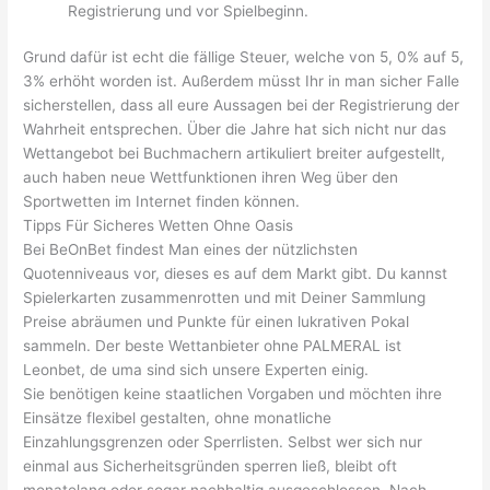
Registrierung und vor Spielbeginn.
Grund dafür ist echt die fällige Steuer, welche von 5, 0% auf 5,
3% erhöht worden ist. Außerdem müsst Ihr in man sicher Falle
sicherstellen, dass all eure Aussagen bei der Registrierung der
Wahrheit entsprechen. Über die Jahre hat sich nicht nur das
Wettangebot bei Buchmachern artikuliert breiter aufgestellt,
auch haben neue Wettfunktionen ihren Weg über den
Sportwetten im Internet finden können.
Tipps Für Sicheres Wetten Ohne Oasis
Bei BeOnBet findest Man eines der nützlichsten
Quotenniveaus vor, dieses es auf dem Markt gibt. Du kannst
Spielerkarten zusammenrotten und mit Deiner Sammlung
Preise abräumen und Punkte für einen lukrativen Pokal
sammeln. Der beste Wettanbieter ohne PALMERAL ist
Leonbet, de uma sind sich unsere Experten einig.
Sie benötigen keine staatlichen Vorgaben und möchten ihre
Einsätze flexibel gestalten, ohne monatliche
Einzahlungsgrenzen oder Sperrlisten. Selbst wer sich nur
einmal aus Sicherheitsgründen sperren ließ, bleibt oft