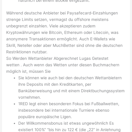
natürlich bei einem Bookie eingezahlt.
Während deutsche Anbieter bei Paysafecard-Einzahlungen
strenge Limits setzen, vermagst du offshore meistens
unbegrenzt einzahlen. Viele akzeptieren zudem
Kryptowährungen wie Bitcoin, Ethereum oder Litecoin, was
anonymere Transaktionen ermöglicht. Auch E-Wallets wie
Skrill, Neteller oder aber MuchBetter sind ohne die deutschen
Restriktionen nutzbar.
So Werden Wettanbieter Abgerechnet Lugas Getestet
wetten . Auch wenn das Wetten unter diesen Buchmachern
möglich ist, müssen Sie
Sie können wie auch bei den deutschen Wettanbietern
ihre Deposits mit den Kreditkarten, per
Banküberweisung und mit einem Direktbuchungssystem
vornehmen.
1RED legt einen besonderen Fokus bei Fußballwetten,
insbesondere bei internationale Turniere ebenso
populäre europäische Ligen.
Der Willkommensbonus ist etwas ungewöhnlich Es
existiert 100%” “bis hin zu 122 € (die „22“ in Anlehnung