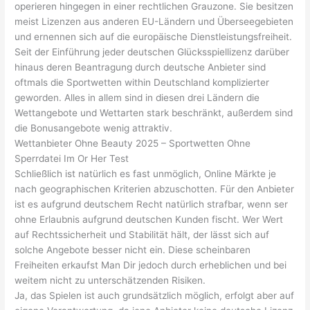
operieren hingegen in einer rechtlichen Grauzone. Sie besitzen
meist Lizenzen aus anderen EU-Ländern und Überseegebieten
und ernennen sich auf die europäische Dienstleistungsfreiheit.
Seit der Einführung jeder deutschen Glücksspiellizenz darüber
hinaus deren Beantragung durch deutsche Anbieter sind
oftmals die Sportwetten within Deutschland komplizierter
geworden. Alles in allem sind in diesen drei Ländern die
Wettangebote und Wettarten stark beschränkt, außerdem sind
die Bonusangebote wenig attraktiv.
Wettanbieter Ohne Beauty 2025 – Sportwetten Ohne
Sperrdatei Im Or Her Test
Schließlich ist natürlich es fast unmöglich, Online Märkte je
nach geographischen Kriterien abzuschotten. Für den Anbieter
ist es aufgrund deutschem Recht natürlich strafbar, wenn ser
ohne Erlaubnis aufgrund deutschen Kunden fischt. Wer Wert
auf Rechtssicherheit und Stabilität hält, der lässt sich auf
solche Angebote besser nicht ein. Diese scheinbaren
Freiheiten erkaufst Man Dir jedoch durch erheblichen und bei
weitem nicht zu unterschätzenden Risiken.
Ja, das Spielen ist auch grundsätzlich möglich, erfolgt aber auf