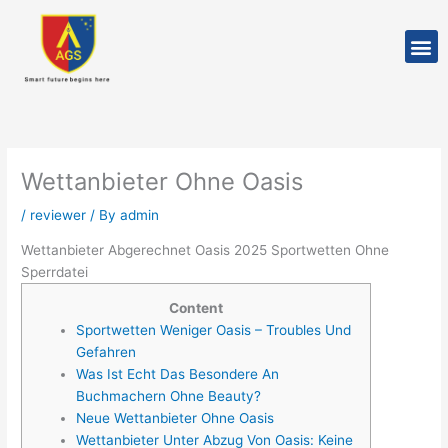
Skip
to
M
content
Wettanbieter Ohne Oasis
/
reviewer
/ By
admin
Wettanbieter Abgerechnet Oasis 2025 Sportwetten Ohne
Sperrdatei
Content
Sportwetten Weniger Oasis – Troubles Und
Gefahren
Was Ist Echt Das Besondere An
Buchmachern Ohne Beauty?
Neue Wettanbieter Ohne Oasis
Wettanbieter Unter Abzug Von Oasis: Keine