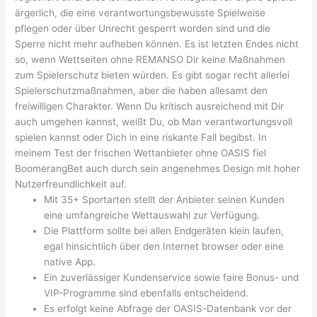
ärgerlich, die eine verantwortungsbewusste Spielweise
pflegen oder über Unrecht gesperrt worden sind und die
Sperre nicht mehr aufheben können. Es ist letzten Endes nicht
so, wenn Wettseiten ohne REMANSO Dir keine Maßnahmen
zum Spielerschutz bieten würden. Es gibt sogar recht allerlei
Spielerschutzmaßnahmen, aber die haben allesamt den
freiwilligen Charakter. Wenn Du kritisch ausreichend mit Dir
auch umgehen kannst, weißt Du, ob Man verantwortungsvoll
spielen kannst oder Dich in eine riskante Fall begibst. In
meinem Test der frischen Wettanbieter ohne OASIS fiel
BoomerangBet auch durch sein angenehmes Design mit hoher
Nutzerfreundlichkeit auf.
Mit 35+ Sportarten stellt der Anbieter seinen Kunden
eine umfangreiche Wettauswahl zur Verfügung.
Die Plattform sollte bei allen Endgeräten klein laufen,
egal hinsichtlich über den Internet browser oder eine
native App.
Ein zuverlässiger Kundenservice sowie faire Bonus- und
VIP-Programme sind ebenfalls entscheidend.
Es erfolgt keine Abfrage der OASIS-Datenbank vor der