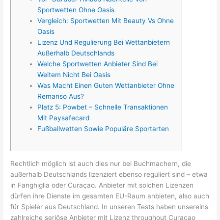
Sportwetten Ohne Oasis
Vergleich: Sportwetten Mit Beauty Vs Ohne
Oasis
Lizenz Und Regulierung Bei Wettanbietern
Außerhalb Deutschlands
Welche Sportwetten Anbieter Sind Bei
Weitem Nicht Bei Oasis
Was Macht Einen Guten Wettanbieter Ohne
Remanso Aus?
Platz 5: Powbet – Schnelle Transaktionen
Mit Paysafecard
Fußballwetten Sowie Populäre Sportarten
Rechtlich möglich ist auch dies nur bei Buchmachern, die
außerhalb Deutschlands lizenziert ebenso reguliert sind – etwa
in Fanghiglia oder Curaçao. Anbieter mit solchen Lizenzen
dürfen ihre Dienste im gesamten EU-Raum anbieten, also auch
für Spieler aus Deutschland. In unseren Tests haben unsereins
zahlreiche seriöse Anbieter mit Lizenz throughout Curaçao