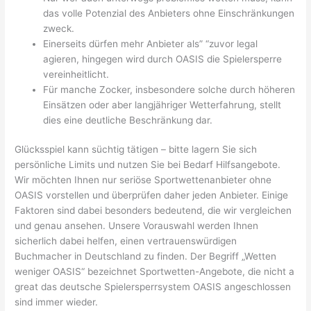
das volle Potenzial des Anbieters ohne Einschränkungen
zweck.
Einerseits dürfen mehr Anbieter als” “zuvor legal
agieren, hingegen wird durch OASIS die Spielersperre
vereinheitlicht.
Für manche Zocker, insbesondere solche durch höheren
Einsätzen oder aber langjähriger Wetterfahrung, stellt
dies eine deutliche Beschränkung dar.
Glücksspiel kann süchtig tätigen – bitte lagern Sie sich
persönliche Limits und nutzen Sie bei Bedarf Hilfsangebote.
Wir möchten Ihnen nur seriöse Sportwettenanbieter ohne
OASIS vorstellen und überprüfen daher jeden Anbieter. Einige
Faktoren sind dabei besonders bedeutend, die wir vergleichen
und genau ansehen. Unsere Vorauswahl werden Ihnen
sicherlich dabei helfen, einen vertrauenswürdigen
Buchmacher in Deutschland zu finden. Der Begriff „Wetten
weniger OASIS“ bezeichnet Sportwetten-Angebote, die nicht a
great das deutsche Spielersperrsystem OASIS angeschlossen
sind immer wieder.