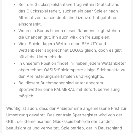
Seit der Glücksspielstaatsvertrag within Deutschland
das Glücksspiel regelt, suchen ein paar Spieler nach
Alternativen, da die deutsche Lizenz oft abgefahren
einschränkt.
Wenn ein Bonus binnen dieses Rahmens liegt, stehen
die Chancen gut, ihn auch wirklich freizuspielen.
Viele Spieler lagern Wetten ohne BEAUTY und
Wettanbieter abgerechnet LUGAS gleich, doch es gibt
nützliche Unterschiede.
In unserem Position findet ihr neben jedem Wettanbieter
abgerechnet OASIS-Spielersperre einige Stichpunkte zu
den Alleinstellungsmerkmalen und Highlights.
Bei diesem Buchmacher sind unter anderem
Sportwetten ohne PALMERAL mit Sofortüberweisung
möglich.
Wichtig ist auch, dass der Anbieter eine angemessene Frist zur
Umsetzung gewährt. Das zentrale Sperrregister wird von der
GGL, der Gemeinsamen Glücksspielbehörde der Länder,
beaufsichtigt und verwaltet. Spielbetrieb, der in Deutschland