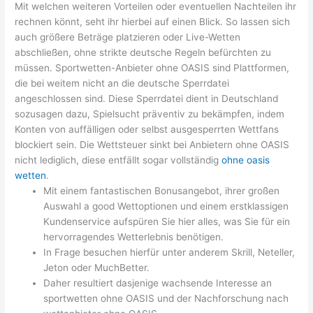
Mit welchen weiteren Vorteilen oder eventuellen Nachteilen ihr
rechnen könnt, seht ihr hierbei auf einen Blick. So lassen sich
auch größere Beträge platzieren oder Live-Wetten
abschließen, ohne strikte deutsche Regeln befürchten zu
müssen. Sportwetten-Anbieter ohne OASIS sind Plattformen,
die bei weitem nicht an die deutsche Sperrdatei
angeschlossen sind. Diese Sperrdatei dient in Deutschland
sozusagen dazu, Spielsucht präventiv zu bekämpfen, indem
Konten von auffälligen oder selbst ausgesperrten Wettfans
blockiert sein. Die Wettsteuer sinkt bei Anbietern ohne OASIS
nicht lediglich, diese entfällt sogar vollständig
ohne oasis
wetten
.
Mit einem fantastischen Bonusangebot, ihrer großen
Auswahl a good Wettoptionen und einem erstklassigen
Kundenservice aufspüren Sie hier alles, was Sie für ein
hervorragendes Wetterlebnis benötigen.
In Frage besuchen hierfür unter anderem Skrill, Neteller,
Jeton oder MuchBetter.
Daher resultiert dasjenige wachsende Interesse an
sportwetten ohne OASIS und der Nachforschung nach