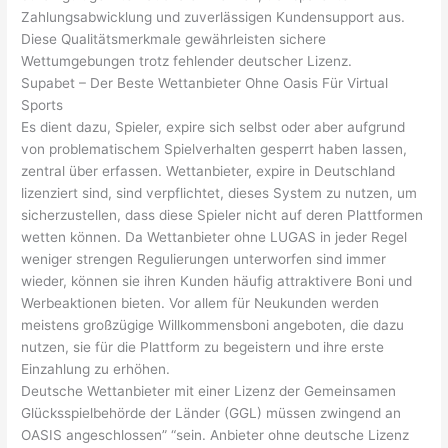
Zahlungsabwicklung und zuverlässigen Kundensupport aus.
Diese Qualitätsmerkmale gewährleisten sichere
Wettumgebungen trotz fehlender deutscher Lizenz.
Supabet – Der Beste Wettanbieter Ohne Oasis Für Virtual
Sports
Es dient dazu, Spieler, expire sich selbst oder aber aufgrund
von problematischem Spielverhalten gesperrt haben lassen,
zentral über erfassen. Wettanbieter, expire in Deutschland
lizenziert sind, sind verpflichtet, dieses System zu nutzen, um
sicherzustellen, dass diese Spieler nicht auf deren Plattformen
wetten können. Da Wettanbieter ohne LUGAS in jeder Regel
weniger strengen Regulierungen unterworfen sind immer
wieder, können sie ihren Kunden häufig attraktivere Boni und
Werbeaktionen bieten. Vor allem für Neukunden werden
meistens großzügige Willkommensboni angeboten, die dazu
nutzen, sie für die Plattform zu begeistern und ihre erste
Einzahlung zu erhöhen.
Deutsche Wettanbieter mit einer Lizenz der Gemeinsamen
Glücksspielbehörde der Länder (GGL) müssen zwingend an
OASIS angeschlossen” “sein. Anbieter ohne deutsche Lizenz