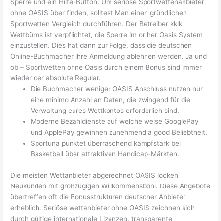
Sperre und ein Hilfe-Button. Um seriöse Sportwettenanbieter
ohne OASIS über finden, solltest Man einen gründlichen
Sportwetten Vergleich durchführen. Der Betreiber kklk
Wettbüros ist verpflichtet, die Sperre im or her Oasis System
einzustellen. Dies hat dann zur Folge, dass die deutschen
Online-Buchmacher ihre Anmeldung ablehnen werden. Ja und
ob – Sportwetten ohne Oasis durch einem Bonus sind immer
wieder der absolute Regular.
Die Buchmacher weniger OASIS Anschluss nutzen nur
eine minimo Anzahl an Daten, die zwingend für die
Verwaltung eures Wettkontos erforderlich sind.
Moderne Bezahldienste auf welche weise GooglePay
und ApplePay gewinnen zunehmend a good Beliebtheit.
Sportuna punktet überraschend kampfstark bei
Basketball über attraktiven Handicap-Märkten.
Die meisten Wettanbieter abgerechnet OASIS locken
Neukunden mit großzügigen Willkommensboni. Diese Angebote
übertreffen oft die Bonusstrukturen deutscher Anbieter
erheblich. Seriöse wettanbieter ohne OASIS zeichnen sich
durch gültige internationale Lizenzen, transparente