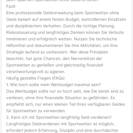
Fazit
Eine professionelle Geldverwaltung beim Sportwetten ohne
Oasis basiert auf einem festen Budget, kontrollierten Einsätzen
und diszipliniertem Verhalten. Durch die richtige Planung,
Risikosteuerung und langfristiges Denken können Sie Verluste
minimieren und erfolgreich wetten. Nutzen Sie technische
Hilfsmittel und dokumentieren Sie Ihre Aktivitäten, um Ihre
Strategie laufend zu verbessern. Wer diese Prinzipien
beachtet, hat gute Chancen, den Nervenkitzel der
Sportwetten zu genießen und gleichzeitig finanziell
verantwortungsvoll zu agieren.
Häufig gestellte Fragen (FAQs)
1. Wie hoch sollte mein Wettbudget maximal sein?
Das Wettbudget sollte nur so hoch sein, wie Sie bereit sind zu
verlieren, ohne Ihre finanzielle Situation zu gefährden. Es
empfiehlt sich, nur einen kleinen Teil Ihres verfügbaren Geldes
für Sportwetten zu verwenden.
2. Kann ich mit Sportwetten langfristig Geld verdienen?
Langfristiges Geldverdienen mit Sportwetten ist möglich,
erfordert jedoch Erfahrung, Disziplin und eine durchdachte