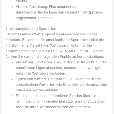
Märkte.
Visuelle Gestaltung: Eine ansprechende
Benutzeroberfläche kann den gesamten Wettprozess
angenehmer gestalten.
2. Wettangebot und Sportarten
Ein umfassendes Wettangebot ist ein weiteres wichtiges
Kriterium. Besonders für amerikanische Sportarten sollte die
Plattform eine Vielzahl von Wettmöglichkeiten für die
bekanntesten Ligen wie die NFL, NBA, MLB und NHL bieten.
Achten Sie darauf, die folgenden Punkte zu berücksichtigen:
Vielfalt der Sportarten: Die Plattform sollte nicht nur die
populärsten Ligen abdecken, sondern auch weniger
bekannte Wettbewerbe bieten.
Typen von Wetten: Überprüfen Sie, ob die Plattform
verschiedene Wettarten wie Einzelwetten, Kombiwetten
oder Live-Wetten anbietet.
Einsätze und Limits: Informieren Sie sich über die
minimalen und maximalen Einsätze, um sicherzustellen,
dass sie Ihren Wettbedürfnissen entsprechen.