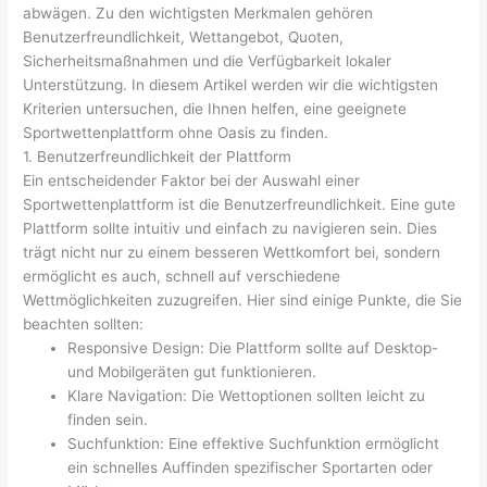
abwägen. Zu den wichtigsten Merkmalen gehören
Benutzerfreundlichkeit, Wettangebot, Quoten,
Sicherheitsmaßnahmen und die Verfügbarkeit lokaler
Unterstützung. In diesem Artikel werden wir die wichtigsten
Kriterien untersuchen, die Ihnen helfen, eine geeignete
Sportwettenplattform ohne Oasis zu finden.
1. Benutzerfreundlichkeit der Plattform
Ein entscheidender Faktor bei der Auswahl einer
Sportwettenplattform ist die Benutzerfreundlichkeit. Eine gute
Plattform sollte intuitiv und einfach zu navigieren sein. Dies
trägt nicht nur zu einem besseren Wettkomfort bei, sondern
ermöglicht es auch, schnell auf verschiedene
Wettmöglichkeiten zuzugreifen. Hier sind einige Punkte, die Sie
beachten sollten:
Responsive Design: Die Plattform sollte auf Desktop-
und Mobilgeräten gut funktionieren.
Klare Navigation: Die Wettoptionen sollten leicht zu
finden sein.
Suchfunktion: Eine effektive Suchfunktion ermöglicht
ein schnelles Auffinden spezifischer Sportarten oder