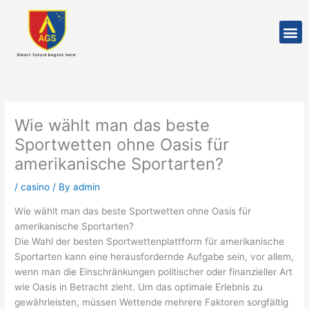
Skip
to
M
content
Wie wählt man das beste
Sportwetten ohne Oasis für
amerikanische Sportarten?
/
casino
/ By
admin
Wie wählt man das beste Sportwetten ohne Oasis für
amerikanische Sportarten?
Die Wahl der besten Sportwettenplattform für amerikanische
Sportarten kann eine herausfordernde Aufgabe sein, vor allem,
wenn man die Einschränkungen politischer oder finanzieller Art
wie Oasis in Betracht zieht. Um das optimale Erlebnis zu
gewährleisten, müssen Wettende mehrere Faktoren sorgfältig