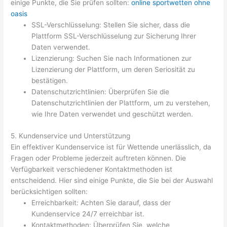
einige Punkte, die Sie prüfen sollten:
online sportwetten ohne
oasis
SSL-Verschlüsselung: Stellen Sie sicher, dass die
Plattform SSL-Verschlüsselung zur Sicherung Ihrer
Daten verwendet.
Lizenzierung: Suchen Sie nach Informationen zur
Lizenzierung der Plattform, um deren Seriosität zu
bestätigen.
Datenschutzrichtlinien: Überprüfen Sie die
Datenschutzrichtlinien der Plattform, um zu verstehen,
wie Ihre Daten verwendet und geschützt werden.
5. Kundenservice und Unterstützung
Ein effektiver Kundenservice ist für Wettende unerlässlich, da
Fragen oder Probleme jederzeit auftreten können. Die
Verfügbarkeit verschiedener Kontaktmethoden ist
entscheidend. Hier sind einige Punkte, die Sie bei der Auswahl
berücksichtigen sollten:
Erreichbarkeit: Achten Sie darauf, dass der
Kundenservice 24/7 erreichbar ist.
Kontaktmethoden: Überprüfen Sie, welche