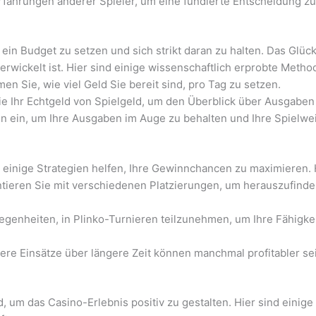
rfahrungen anderer Spieler, um eine fundierte Entscheidung zu 
h ein Budget zu setzen und sich strikt daran zu halten. Das Glüc
rwickelt ist. Hier sind einige wis­sen­schaft­lich erprobte Meth
n Sie, wie viel Geld Sie bereit sind, pro Tag zu setzen.
e Ihr Echtgeld von Spielgeld, um den Überblick über Ausgaben 
 ein, um Ihre Ausgaben im Auge zu behalten und Ihre Spielwei
en einige Strategien helfen, Ihre Gewinnchancen zu maximieren.
ieren Sie mit verschiedenen Platzierungen, um herauszufinde
genheiten, in Plinko-Turnieren teilzunehmen, um Ihre Fähigke
ere Einsätze über längere Zeit können manchmal profitabler sei
, um das Casino-Erlebnis positiv zu gestalten. Hier sind einig