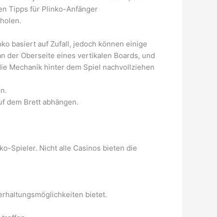
en Tipps für Plinko-Anfänger
holen.
ko basiert auf Zufall, jedoch können einige
n der Oberseite eines vertikalen Boards, und
 die Mechanik hinter dem Spiel nachvollziehen
n.
uf dem Brett abhängen.
o-Spieler. Nicht alle Casinos bieten die
erhaltungsmöglichkeiten bietet.