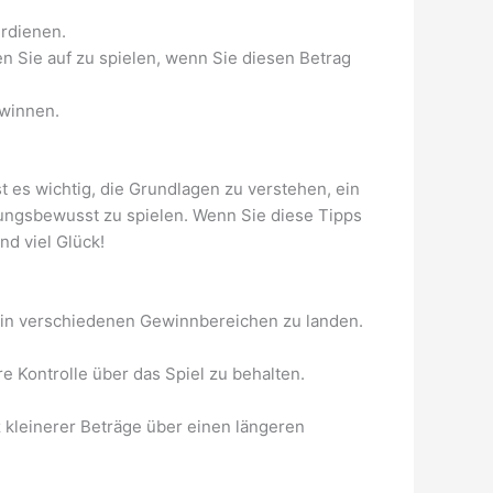
erdienen.
en Sie auf zu spielen, wenn Sie diesen Betrag
ewinnen.
st es wichtig, die Grundlagen zu verstehen, ein
tungsbewusst zu spielen. Wenn Sie diese Tipps
nd viel Glück!
um in verschiedenen Gewinnbereichen zu landen.
e Kontrolle über das Spiel zu behalten.
 kleinerer Beträge über einen längeren