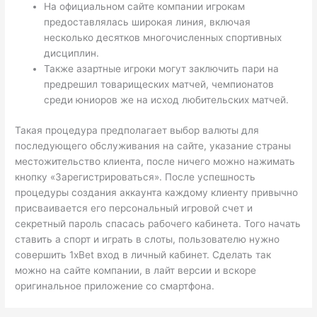
На официальном сайте компании игрокам
предоставлялась широкая линия, включая
несколько десятков многочисленных спортивных
дисциплин.
Также азартные игроки могут заключить пари на
предрешил товарищеских матчей, чемпионатов
среди юниоров же на исход любительских матчей.
Такая процедура предполагает выбор валюты для
последующего обслуживания на сайте, указание страны
местожительство клиента, после ничего можно нажимать
кнопку «Зарегистрироваться». После успешность
процедуры создания аккаунта каждому клиенту привычно
присваивается его персональный игровой счет и
секретный пароль спасась рабочего кабинета. Того начать
ставить а спорт и играть в слоты, пользователю нужно
совершить 1xBet вход в личный кабинет. Сделать так
можно на сайте компании, в лайт версии и вскоре
оригинальное приложение со смартфона.