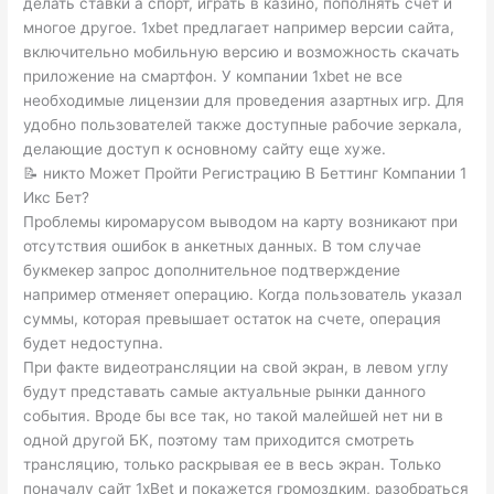
делать ставки а спорт, играть в казино, пополнять счет и
многое другое. 1xbet предлагает например версии сайта,
включительно мобильную версию и возможность скачать
приложение на смартфон. У компании 1xbet не все
необходимые лицензии для проведения азартных игр. Для
удобно пользователей также доступные рабочие зеркала,
делающие доступ к основному сайту еще хуже.
📝 никто Может Пройти Регистрацию В Беттинг Компании 1
Икс Бет?
Проблемы киромарусом выводом на карту возникают при
отсутствия ошибок в анкетных данных. В том случае
букмекер запрос дополнительное подтверждение
например отменяет операцию. Когда пользователь указал
суммы, которая превышает остаток на счете, операция
будет недоступна.
При факте видеотрансляции на свой экран, в левом углу
будут представать самые актуальные рынки данного
события. Вроде бы все так, но такой малейшей нет ни в
одной другой БК, поэтому там приходится смотреть
трансляцию, только раскрывая ее в весь экран. Только
поначалу сайт 1xBet и покажется громоздким, разобраться