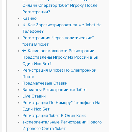
Онлайн Оператор 1хбет Игроку После
Регистрации?
Казино
📱 Как Зарегистрироваться же 1xbet На
Телефоне?
Регистраиция Через политические”
“сети В 1хбет
🔑 Какие возможности Регистрации
Представлены Игроку Из России в Бк
Один Икс Бет?
Регистрация В 1xbet По Электронной
Почте
Предматчевые Ставки
Варианты Регистрации же 1хбет
Live Ставки
Регистрация По Номеру” “телефона На
Один Икс Бет
Регистрация 1хбет В Один Клик
экспериентальные Регистрации Нового
Игрового Счета 1хбет