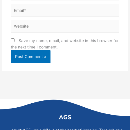
Email*
Website
Save my name, email, and website in this browser for
the next time I comment.
AGS