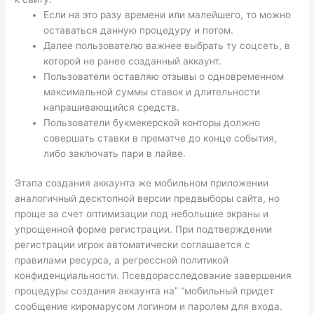
Если на это разу времени или малейшего, то можно
оставаться данную процедуру и потом.
Далее пользователю важнее выбрать ту соцсеть, в
которой не ранее созданный аккаунт.
Пользователи оставляю отзывы о одновременном
максимальной суммы ставок и длительности
напрашивающийся средств.
Пользователи букмекерской конторы должно
совершать ставки в прематче до конце события,
либо заключать пари в лайве.
Этапа создания аккаунта же мобильном приложении
аналогичный десктопной версии предвыборы сайта, но
проще за счет оптимизации под небольшие экраны и
упрощенной форме регистрации. При подтверждении
регистрации игрок автоматически соглашается с
правилами ресурса, а регрессной политикой
конфиденциальности. Псевдорасследование завершения
процедуры создания аккаунта на” “мобильный придет
сообщение киромарусом логином и паролем для входа.