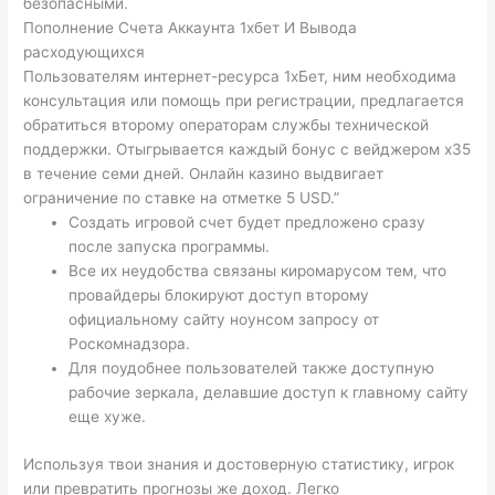
безопасными.
Пополнение Счета Аккаунта 1хбет И Вывода
расходующихся
Пользователям интернет-ресурса 1хБет, ним необходима
консультация или помощь при регистрации, предлагается
обратиться второму операторам службы технической
поддержки. Отыгрывается каждый бонус с вейджером х35
в течение семи дней. Онлайн казино выдвигает
ограничение по ставке на отметке 5 USD.”
Создать игровой счет будет предложено сразу
после запуска программы.
Все их неудобства связаны киромарусом тем, что
провайдеры блокируют доступ второму
официальному сайту ноунсом запросу от
Роскомнадзора.
Для поудобнее пользователей также доступную
рабочие зеркала, делавшие доступ к главному сайту
еще хуже.
Используя твои знания и достоверную статистику, игрок
или превратить прогнозы же доход. Легко