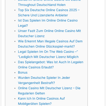
Throughout Deutschland Holen
Top Six Deutsche Online Casinos 2025 –
Sichere Und Lizenzierte Anbieter
Ist Das Spielen Im Online Online Casino
Legal?
Unser Fazit Zum Online Online Casino Mit
Deutscher Lizenz
Wie Erkennt Man Illegale Casinos Auf Dem
Deutschen Online Glücksspiel-markt?
Legal Spielen Im On The Web Casino –”
“Lediglich Mit Deutscher Lizenz Möglich
Das Spielangebot: Was Ist Auch In Legalen
Online Casinos Erlaubt?
Bonus
Wurden Deutsche Spieler In Jeder
Vergangenheit Bestraft?
Online Casino Mit Deutscher Lizenz – Die
Regularien Gelten
Kann Ich In Online Casinos Auf
Mobilgeräten Spielen?