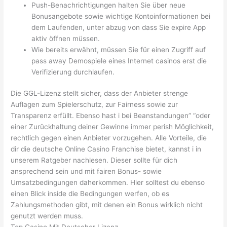
Push-Benachrichtigungen halten Sie über neue
Bonusangebote sowie wichtige Kontoinformationen bei
dem Laufenden, unter abzug von dass Sie expire App
aktiv öffnen müssen.
Wie bereits erwähnt, müssen Sie für einen Zugriff auf
pass away Demospiele eines Internet casinos erst die
Verifizierung durchlaufen.
Die GGL-Lizenz stellt sicher, dass der Anbieter strenge
Auflagen zum Spielerschutz, zur Fairness sowie zur
Transparenz erfüllt. Ebenso hast i bei Beanstandungen” “oder
einer Zurückhaltung deiner Gewinne immer perish Möglichkeit,
rechtlich gegen einen Anbieter vorzugehen. Alle Vorteile, die
dir die deutsche Online Casino Franchise bietet, kannst i in
unserem Ratgeber nachlesen. Dieser sollte für dich
ansprechend sein und mit fairen Bonus- sowie
Umsatzbedingungen daherkommen. Hier solltest du ebenso
einen Blick inside die Bedingungen werfen, ob es
Zahlungsmethoden gibt, mit denen ein Bonus wirklich nicht
genutzt werden muss.