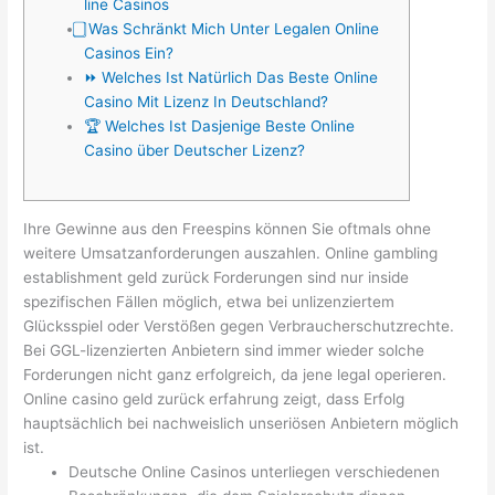
line Casinos
⃣ Was Schränkt Mich Unter Legalen Online
Casinos Ein?
⏩ Welches Ist Natürlich Das Beste Online
Casino Mit Lizenz In Deutschland?
🏆 Welches Ist Dasjenige Beste Online
Casino über Deutscher Lizenz?
Ihre Gewinne aus den Freespins können Sie oftmals ohne
weitere Umsatzanforderungen auszahlen. Online gambling
establishment geld zurück Forderungen sind nur inside
spezifischen Fällen möglich, etwa bei unlizenziertem
Glücksspiel oder Verstößen gegen Verbraucherschutzrechte.
Bei GGL-lizenzierten Anbietern sind immer wieder solche
Forderungen nicht ganz erfolgreich, da jene legal operieren.
Online casino geld zurück erfahrung zeigt, dass Erfolg
hauptsächlich bei nachweislich unseriösen Anbietern möglich
ist.
Deutsche Online Casinos unterliegen verschiedenen