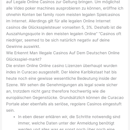
auf Legale Online Casinos zur Geltung bringen. Um möglichst
alle Video poker machines ausprobieren zu können, eröffne ich
ohnehin Konten bei family room meisten legalen Spielcasinos
im Internet. Allerdings gilt für alle legalen Online Internet
casinos die Glücksspielsteuer vonseiten 5, 3%. Deshalb ist die
Auszahlungsquote in den meisten legalen Online” “Casinos oft
niedriger, seemed to be sich natürlich negativ auf deine
Gewinne auswirkt.
Wie Erkennt Man Illegale Casinos Auf Dem Deutschen Online
Glücksspiel-markt?
Die ersten Online Online casino Lizenzen überhaupt wurden
indes in Curacao ausgestellt. Der kleine Karibikstaat hat bis
heute noch eine gewisse wesentliche Bedeutung inside der
Szene. Wir sehen die Genehmigungen als legal sowie sicher
an, trotzdem nicht ganz therefore hochwertig wie die
europäischen Gegenstücke. Grundsätzlich können die Curacao
Portale aber ebenfalls als seriöse, regolare Casinos eingestuft
sein.
In eben dieser erklären wir, die Schritte notwendig sind
immer, welche Daten unter der Anmeldung benötigt
werden und alles was es sonst noch über noch eine