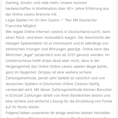
Gaming, Amatic und viele mehr. Unsere Autoren
herbeischaffen in Kombination über 40+ Jahre Erfahrung aus
der Online casino Branche mit.
Legal Spielen Im On-line Casino –” “Nur Mit Deutscher
Franchise Möglich
Wer legale Online Internet casinos in Deutschland sucht, kann
einen Rück- und einen Vorausblick wagen. Die Geschichte der
hiesigen Spielanbieter ist a) interessant und b) allerdings von
zahlreichen Irrungen und Wirrungen geprägt. Online kann das
Wörtchen „legal“ tatsächlich erst ab 2021 genutzt werden. Im
Umkehrschluss heißt drops dead aber nicht, dass in der
Vergangenheit das Online Online casino spielen illegal battle,
ganz im Gegenteil. Giropay ist eine weitere sichere
Zahlungsmethode, perish sehr beliebt ist natürlich und von
deutschen Spielern in Deutschen Online Casinos häufig
verwendet wird. Mit dieser Zahlungsmethode können Benutzer
in Echtzeit Zahlungen direkt von ihren Bankkonten leisten und
eine sichere und einfache Lösung für die Einzahlung von Fonds
auf Ihr Konto bieten.
Folgend haben unsereiner dir einige welcher besten Hersteller