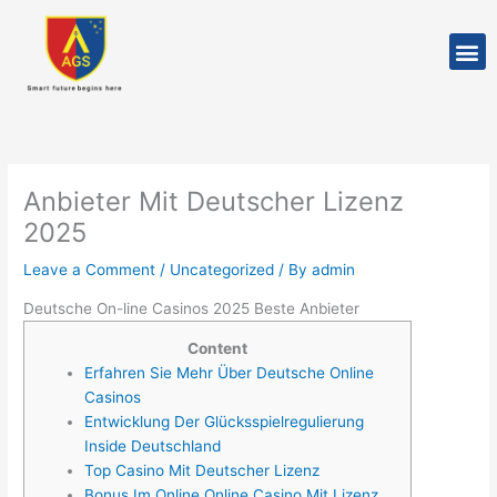
Skip
to
M
content
Anbieter Mit Deutscher Lizenz
2025
Leave a Comment
/
Uncategorized
/ By
admin
Deutsche On-line Casinos 2025 Beste Anbieter
Content
Erfahren Sie Mehr Über Deutsche Online
Casinos
Entwicklung Der Glücksspielregulierung
Inside Deutschland
Top Casino Mit Deutscher Lizenz
Bonus Im Online Online Casino Mit Lizenz