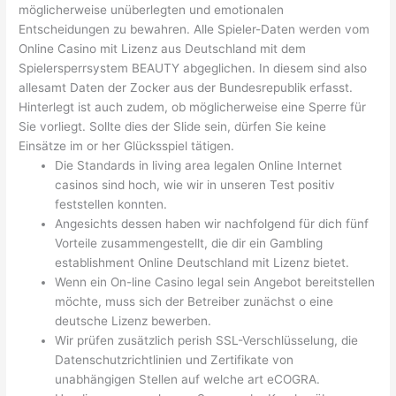
möglicherweise unüberlegten und emotionalen
Entscheidungen zu bewahren. Alle Spieler-Daten werden vom
Online Casino mit Lizenz aus Deutschland mit dem
Spielersperrsystem BEAUTY abgeglichen. In diesem sind also
allesamt Daten der Zocker aus der Bundesrepublik erfasst.
Hinterlegt ist auch zudem, ob möglicherweise eine Sperre für
Sie vorliegt. Sollte dies der Slide sein, dürfen Sie keine
Einsätze im or her Glücksspiel tätigen.
Die Standards in living area legalen Online Internet
casinos sind hoch, wie wir in unseren Test positiv
feststellen konnten.
Angesichts dessen haben wir nachfolgend für dich fünf
Vorteile zusammengestellt, die dir ein Gambling
establishment Online Deutschland mit Lizenz bietet.
Wenn ein On-line Casino legal sein Angebot bereitstellen
möchte, muss sich der Betreiber zunächst o eine
deutsche Lizenz bewerben.
Wir prüfen zusätzlich perish SSL-Verschlüsselung, die
Datenschutzrichtlinien und Zertifikate von
unabhängigen Stellen auf welche art eCOGRA.