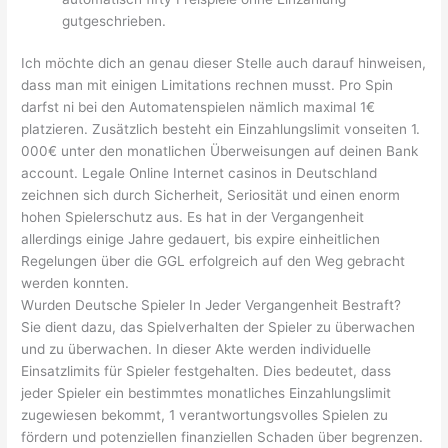
gutgeschrieben.
Ich möchte dich an genau dieser Stelle auch darauf hinweisen,
dass man mit einigen Limitations rechnen musst. Pro Spin
darfst ni bei den Automatenspielen nämlich maximal 1€
platzieren. Zusätzlich besteht ein Einzahlungslimit vonseiten 1.
000€ unter den monatlichen Überweisungen auf deinen Bank
account. Legale Online Internet casinos in Deutschland
zeichnen sich durch Sicherheit, Seriosität und einen enorm
hohen Spielerschutz aus. Es hat in der Vergangenheit
allerdings einige Jahre gedauert, bis expire einheitlichen
Regelungen über die GGL erfolgreich auf den Weg gebracht
werden konnten.
Wurden Deutsche Spieler In Jeder Vergangenheit Bestraft?
Sie dient dazu, das Spielverhalten der Spieler zu überwachen
und zu überwachen. In dieser Akte werden individuelle
Einsatzlimits für Spieler festgehalten. Dies bedeutet, dass
jeder Spieler ein bestimmtes monatliches Einzahlungslimit
zugewiesen bekommt, 1 verantwortungsvolles Spielen zu
fördern und potenziellen finanziellen Schaden über begrenzen.