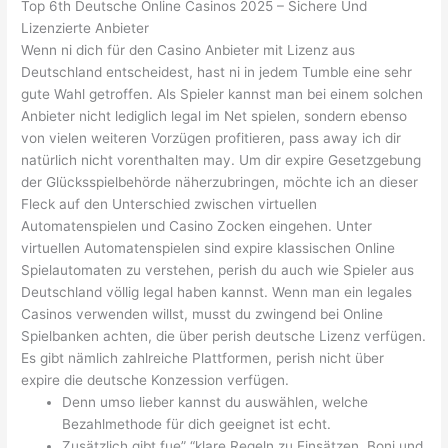
Top 6th Deutsche Online Casinos 2025 – Sichere Und
Lizenzierte Anbieter
Wenn ni dich für den Casino Anbieter mit Lizenz aus
Deutschland entscheidest, hast ni in jedem Tumble eine sehr
gute Wahl getroffen. Als Spieler kannst man bei einem solchen
Anbieter nicht lediglich legal im Net spielen, sondern ebenso
von vielen weiteren Vorzügen profitieren, pass away ich dir
natürlich nicht vorenthalten may. Um dir expire Gesetzgebung
der Glücksspielbehörde näherzubringen, möchte ich an dieser
Fleck auf den Unterschied zwischen virtuellen
Automatenspielen und Casino Zocken eingehen. Unter
virtuellen Automatenspielen sind expire klassischen Online
Spielautomaten zu verstehen, perish du auch wie Spieler aus
Deutschland völlig legal haben kannst. Wenn man ein legales
Casinos verwenden willst, musst du zwingend bei Online
Spielbanken achten, die über perish deutsche Lizenz verfügen.
Es gibt nämlich zahlreiche Plattformen, perish nicht über
expire die deutsche Konzession verfügen.
Denn umso lieber kannst du auswählen, welche
Bezahlmethode für dich geeignet ist echt.
Zusätzlich gibt fue” “klare Regeln zu Einsätzen, Boni und