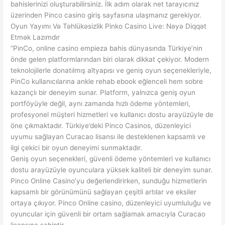
bahislerinizi oluşturabilirsiniz. İlk adım olarak net tarayıcınız
üzerinden Pinсo casino giriş sayfasına ulaşmanız gerekiyor.
Oyun Yayımı Və Təhlükəsizlik Pinko Casino Live: Nəyə Diqqət
Etmək Lazımdır
“PinCo, online casino empieza bahis dünyasında Türkiye’nin
önde gelen platformlarından biri olarak dikkat çekiyor. Modern
teknolojilerle donatılmış altyapısı ve geniş oyun seçenekleriyle,
PinCo kullanıcılarına ankle rehab ebook eğlenceli hem sobre
kazançlı bir deneyim sunar. Platform, yalnızca geniş oyun
portföyüyle değil, aynı zamanda hızlı ödeme yöntemleri,
profesyonel müşteri hizmetleri ve kullanıcı dostu arayüzüyle de
öne çıkmaktadır. Türkiye’deki Pinco Casinos, düzenleyici
uyumu sağlayan Curacao lisansı ile desteklenen kapsamlı ve
ilgi çekici bir oyun deneyimi sunmaktadır.
Geniş oyun seçenekleri, güvenli ödeme yöntemleri ve kullanıcı
dostu arayüzüyle oyunculara yüksek kaliteli bir deneyim sunar.
Pinco Online Casino’yu değerlendirirken, sunduğu hizmetlerin
kapsamlı bir görünümünü sağlayan çeşitli artılar ve eksiler
ortaya çıkıyor. Pinco Online casino, düzenleyici uyumluluğu ve
oyuncular için güvenli bir ortam sağlamak amacıyla Curacao