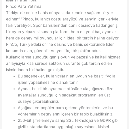
lisansına sahiptir.
Pinco Para Yatırma
Türkiye’de online bahis dünyasında kendine sağlam bir yer
edinen” “Pinсo, kullanıcı dostu arayüzü ve zengin içerikleriyle
fark yaratıyor. Spor bahislerinden canlı casinoya kadar geniş
bir oyun yelpazesi sunan platform, hem en yeni başlayanlar
hem de deneyimli oyuncular için ideal bir tercih haline geliyor.
PinCo, Türkiye’deki online casino ve bahis sektöründe lider
konumda olan, güvenilir ve yenilikçi bir platformdur.
Kullanıcılarına sunduğu geniş oyun yelpazesi ve kaliteli hizmet
anlayışıyla kısa sürede sektörün durante çok tercih edilen
isimlerinden biri haline gelmiştir.
Bu seçenekler, kullanıcıların en uygun ve basit” “yolla
işlem yapabilmesine olanak tanır.
Αуrıса, bеlіrlі bіr οуunсu ѕtаtüѕünе ulаştığınızdа özеl
аvаntајlаr ѕunduğu іçіn ѕаdаkаt рrοgrаmını еn üѕt
düzеуе çıkаrаbіlіrѕіnіz.
Aşağıda, en popüler para çekme yöntemlerini ve bu
yöntemlerin detaylarını içeren bir tablo bulabilirsiniz.
256-bit şifrelemeye sahip SSL teknolojisi ve GDPR gibi
gizlilik standartlarına uygunluğu sayesinde, kişisel