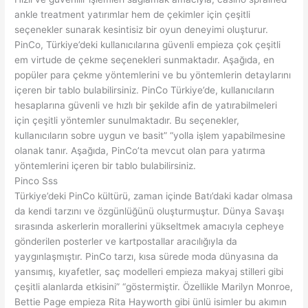
ankle treatment yatırımlar hem de çekimler için çeşitli
seçenekler sunarak kesintisiz bir oyun deneyimi oluşturur.
PinCo, Türkiye’deki kullanıcılarına güvenli empieza çok çeşitli
em virtude de çekme seçenekleri sunmaktadır. Aşağıda, en
popüler para çekme yöntemlerini ve bu yöntemlerin detaylarını
içeren bir tablo bulabilirsiniz. PinCo Türkiye’de, kullanıcıların
hesaplarına güvenli ve hızlı bir şekilde afin de yatırabilmeleri
için çeşitli yöntemler sunulmaktadır. Bu seçenekler,
kullanıcıların sobre uygun ve basit” “yolla işlem yapabilmesine
olanak tanır. Aşağıda, PinCo’ta mevcut olan para yatırma
yöntemlerini içeren bir tablo bulabilirsiniz.
Pinco Sss
Türkiye’deki PinCo kültürü, zaman içinde Batı’daki kadar olmasa
da kendi tarzını ve özgünlüğünü oluşturmuştur. Dünya Savaşı
sırasında askerlerin morallerini yükseltmek amacıyla cepheye
gönderilen posterler ve kartpostallar aracılığıyla da
yaygınlaşmıştır. PinCo tarzı, kısa sürede moda dünyasına da
yansımış, kıyafetler, saç modelleri empieza makyaj stilleri gibi
çeşitli alanlarda etkisini” “göstermiştir. Özellikle Marilyn Monroe,
Bettie Page empieza Rita Hayworth gibi ünlü isimler bu akımın