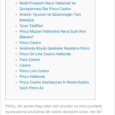
Mobil Proqramı Necə Yükləmək Və
Quraşdırmaq Olar Pinco Casino
Aviator: Oyunun Və Qazanmağın Tam
Bələdçisi
Oyun Təklifləri
Pinco Müştəri Xidmətinə Necə Sual Verə
Bilərəm?
Pinco Casino
Aviatorda Böyük Qələbələr Realdırmı Pinco
Pinco On Line Casino Hakkında
Para Çekme
Casino
Pinco Live Casino
Pinco Hakkında
Pinco Casino Azərbaycan ᐉ Rəsmi Kazino
Saytı Pinco Az
PinCo, her zevke hitap eden slot oyunları ve mini oyunlarla
oyuncularına unutulmaz bir casino deneyimi sunar. Her biri