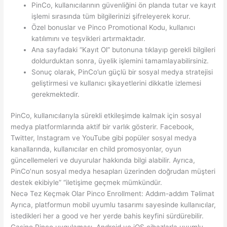
PinCo, kullanıcılarının güvenliğini ön planda tutar ve kayıt
işlemi sırasında tüm bilgilerinizi şifreleyerek korur.
Özel bonuslar ve Pinco Promotional Kodu, kullanıcı
katılımını ve teşvikleri artırmaktadır.
Ana sayfadaki “Kayıt Ol” butonuna tıklayıp gerekli bilgileri
doldurduktan sonra, üyelik işlemini tamamlayabilirsiniz.
Sonuç olarak, PinCo’un güçlü bir sosyal medya stratejisi
geliştirmesi ve kullanıcı şikayetlerini dikkatle izlemesi
gerekmektedir.
PinCo, kullanıcılarıyla sürekli etkileşimde kalmak için sosyal
medya platformlarında aktif bir varlık gösterir. Facebook,
Twitter, Instagram ve YouTube gibi popüler sosyal medya
kanallarında, kullanıcılar en child promosyonlar, oyun
güncellemeleri ve duyurular hakkında bilgi alabilir. Ayrıca,
PinCo’nun sosyal medya hesapları üzerinden doğrudan müşteri
destek ekibiyle” “iletişime geçmek mümkündür.
Necə Tez Keçmək Olar Pinco Enrollment: Addım-addım Təlimat
Ayrıca, platformun mobil uyumlu tasarımı sayesinde kullanıcılar,
istedikleri her a good ve her yerde bahis keyfini sürdürebilir.