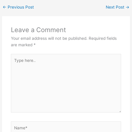
←
Previous Post
Next Post
→
Leave a Comment
Your email address will not be published.
Required fields
are marked
*
Type
here..
Name*