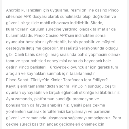
Android kullanıcıları için uygulama, resmi on line casino Pinco
sitesinde APK dosyası olarak sunulmakta olup, doğrudan ve
güvenli bir şekilde mobil cihazınıza indirilebilir. Sitede,
kullanıcıların kurulum sürecine yardımcı olacak talimatlar da
bulunmaktadır. Pinco Casino APK’sını indirdikten sonra
oyuncular hesaplarını yönetebilir, bahis yapabilir ve müşteri
desteğiyle iletişime geçebilir, masaüstü versiyonunda olduğu
gibi. Canlı bahis özelliği, maç sırasında bahis yapmasını olanak
tanır ve spor bahisleri deneyimini daha da heyecanlı hale
getirir. Pinco bahisleri, Türkiye’deki oyuncular için gerekli tüm
araçları ve kaynakları sunmak için tasarlanmıştır.
Pinco Sanatı Türkiye’de Kimler Tarafından Icra Ediliyor?
Kayıt işlemi tamamlandıktan sonra, PinCo’ın sunduğu çeşitli
oyunları oynayabilir ve birçok eğlenceli etkinliğe katılabilirsiniz.
Aynı zamanda, platformun sunduğu promosyon ve
bonuslardan da faydalanabilirsiniz. Çeşitli para çekme
yöntemleri sunarak tercihlerinizi karşılamayı ve paranızın
güvenli ve zamanında ulaşmasını sağlamayı amaçlıyoruz. Para
çekme süreci basittir, ancak gecikmeleri önlemek için