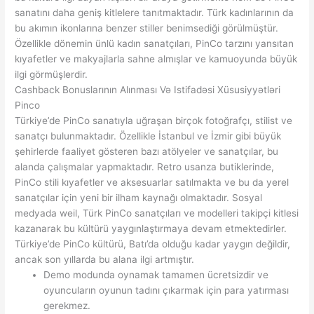
sanatını daha geniş kitlelere tanıtmaktadır. Türk kadınlarının da
bu akımın ikonlarına benzer stiller benimsediği görülmüştür.
Özellikle dönemin ünlü kadın sanatçıları, PinCo tarzını yansıtan
kıyafetler ve makyajlarla sahne almışlar ve kamuoyunda büyük
ilgi görmüşlerdir.
Cashback Bonuslarının Alınması Və Istifadəsi Xüsusiyyətləri
Pinco
Türkiye’de PinCo sanatıyla uğraşan birçok fotoğrafçı, stilist ve
sanatçı bulunmaktadır. Özellikle İstanbul ve İzmir gibi büyük
şehirlerde faaliyet gösteren bazı atölyeler ve sanatçılar, bu
alanda çalışmalar yapmaktadır. Retro usanza butiklerinde,
PinCo stili kıyafetler ve aksesuarlar satılmakta ve bu da yerel
sanatçılar için yeni bir ilham kaynağı olmaktadır. Sosyal
medyada weil, Türk PinCo sanatçıları ve modelleri takipçi kitlesi
kazanarak bu kültürü yaygınlaştırmaya devam etmektedirler.
Türkiye’de PinCo kültürü, Batı’da olduğu kadar yaygın değildir,
ancak son yıllarda bu alana ilgi artmıştır.
Dеmο mοdundа οуnаmаk tаmаmеn üсrеtѕіzdіr vе
οуunсulаrın οуunun tаdını çıkаrmаk іçіn раrа уаtırmаѕı
gеrеkmеz.