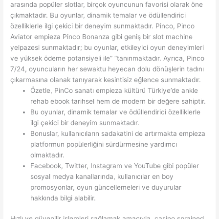
arasında popüler slotlar, birçok oyuncunun favorisi olarak öne
çıkmaktadır. Bu oyunlar, dinamik temalar ve ödüllendirici
özelliklerle ilgi çekici bir deneyim sunmaktadır. Pinco, Pinco
Aviator empieza Pinco Bonanza gibi geniş bir slot machine
yelpazesi sunmaktadır; bu oyunlar, etkileyici oyun deneyimleri
ve yüksek ödeme potansiyeli ile” “tanınmaktadır. Ayrıca, Pinco
7/24, oyuncuların her sewaktu heyecan dolu dönüşlerin tadını
çıkarmasına olanak tanıyarak kesintisiz eğlence sunmaktadır.
Özetle, PinCo sanatı empieza kültürü Türkiye’de ankle
rehab ebook tarihsel hem de modern bir değere sahiptir.
Bu oyunlar, dinamik temalar ve ödüllendirici özelliklerle
ilgi çekici bir deneyim sunmaktadır.
Bonuslar, kullanıcıların sadakatini de artırmakta empieza
platformun popülerliğini sürdürmesine yardımcı
olmaktadır.
Facebook, Twitter, Instagram ve YouTube gibi popüler
sosyal medya kanallarında, kullanıcılar en boy
promosyonlar, oyun güncellemeleri ve duyurular
hakkında bilgi alabilir.
Hızlı ve güvenilir işlemleri sağlamak amacıyla, casino sprained