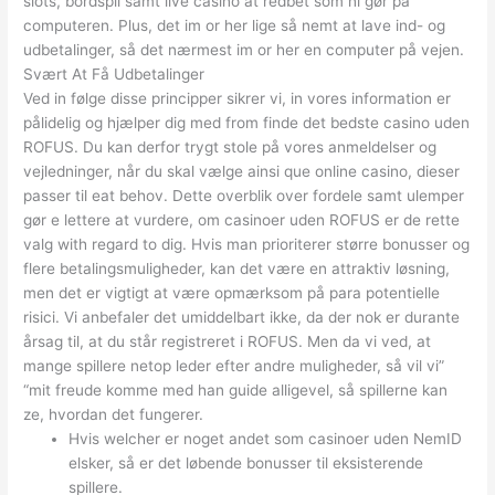
slots, bordspil samt live casino at redbet som ni gør på
computeren. Plus, det im or her lige så nemt at lave ind- og
udbetalinger, så det nærmest im or her en computer på vejen.
Svært At Få Udbetalinger
Ved in følge disse principper sikrer vi, in vores information er
pålidelig og hjælper dig med from finde det bedste casino uden
ROFUS. Du kan derfor trygt stole på vores anmeldelser og
vejledninger, når du skal vælge ainsi que online casino, dieser
passer til eat behov. Dette overblik over fordele samt ulemper
gør e lettere at vurdere, om casinoer uden ROFUS er de rette
valg with regard to dig. Hvis man prioriterer større bonusser og
flere betalingsmuligheder, kan det være en attraktiv løsning,
men det er vigtigt at være opmærksom på para potentielle
risici. Vi anbefaler det umiddelbart ikke, da der nok er durante
årsag til, at du står registreret i ROFUS. Men da vi ved, at
mange spillere netop leder efter andre muligheder, så vil vi”
“mit freude komme med han guide alligevel, så spillerne kan
ze, hvordan det fungerer.
Hvis welcher er noget andet som casinoer uden NemID
elsker, så er det løbende bonusser til eksisterende
spillere.