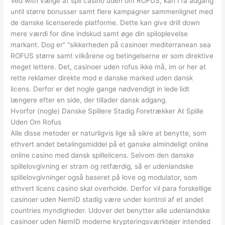
Ved with vælge at spil casino uden om ROFUS, kan i få adgang
until større bonusser samt flere kampagner sammenlignet med
de danske licenserede platforme. Dette kan give drill down
mere værdi for dine indskud samt øge din spiloplevelse
markant. Dog er” “sikkerheden på casinoer mediterranean sea
ROFUS større samt vilkårene og betingelserne er som direktive
meget lettere. Det, casinoer uden rofus ikke må, im or her at
rette reklamer direkte mod e danske marked uden dansk
licens. Derfor er det nogle gange nødvendigt in lede lidt
længere efter en side, der tillader dansk adgang.
Hvorfor (nogle) Danske Spillere Stadig Foretrækker At Spille
Uden Om Rofus
Alle disse metoder er naturligvis lige så sikre at benytte, som
ethvert andet betalingsmiddel på et ganske almindeligt online
online casino med dansk spillelicens. Selvom den danske
spillelovgivning er stram og retfærdig, så er udenlandske
spillelovgivninger også baseret på love og modulator, som
ethvert licens casino skal overholde. Derfor vil para forskellige
casinoer uden NemID stadig være under kontrol af et andet
countries myndigheder. Udover det benytter alle udenlandske
casinoer uden NemID moderne krypteringsværktøjer intended