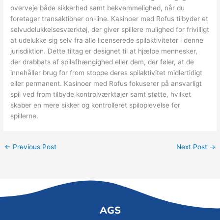
overveje både sikkerhed samt bekvemmelighed, når du
foretager transaktioner on-line. Kasinoer med Rofus tilbyder et
selvudelukkelsesværktøj, der giver spillere mulighed for frivilligt
at udelukke sig selv fra alle licenserede spilaktiviteter i denne
jurisdiktion. Dette tiltag er designet til at hjælpe mennesker,
der drabbats af spilafhængighed eller dem, der føler, at de
innehåller brug for from stoppe deres spilaktivitet midlertidigt
eller permanent. Kasinoer med Rofus fokuserer på ansvarligt
spil ved from tilbyde kontrolværktøjer samt støtte, hvilket
skaber en mere sikker og kontrolleret spiloplevelse for
spillerne.
←
Previous Post
Next Post
→
AGS