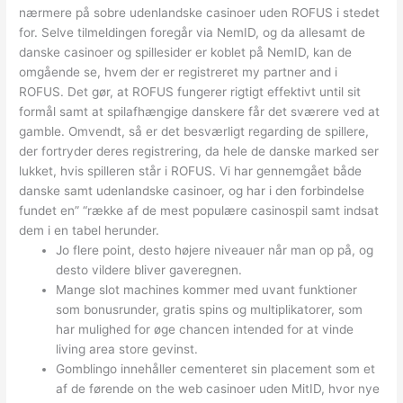
nærmere på sobre udenlandske casinoer uden ROFUS i stedet
for. Selve tilmeldingen foregår via NemID, og da allesamt de
danske casinoer og spillesider er koblet på NemID, kan de
omgående se, hvem der er registreret my partner and i
ROFUS. Det gør, at ROFUS fungerer rigtigt effektivt until sit
formål samt at spilafhængige danskere får det sværere ved at
gamble. Omvendt, så er det besværligt regarding de spillere,
der fortryder deres registrering, da hele de danske marked ser
lukket, hvis spilleren står i ROFUS. Vi har gennemgået både
danske samt udenlandske casinoer, og har i den forbindelse
fundet en” “række af de mest populære casinospil samt indsat
dem i en tabel herunder.
Jo flere point, desto højere niveauer når man op på, og
desto vildere bliver gaveregnen.
Mange slot machines kommer med uvant funktioner
som bonusrunder, gratis spins og multiplikatorer, som
har mulighed for øge chancen intended for at vinde
living area store gevinst.
Gomblingo innehåller cementeret sin placement som et
af de førende on the web casinoer uden MitID, hvor nye