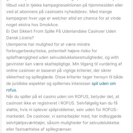
tilbud ved in tjekke kampagnesektionen på hjemmesiden eller
ved at abonnere på casinoets nyhedsbrev. Med mange
kampagner hver uge er welcher altid en chance for at vinde
noget ekstra hos SmokAce.
Er Det Sikkert From Spille På Udenlandske Casinoer Uden
Dansk Licens?
Ulemperne har mulighed for at være mindre
forbrugerbeskyttelse, potentielt højere risiko for
spilafhængighed uden selvudelukkelsesmuligheder, og with
gevinster kan være skattepligtige. Min tilgang til vurdering af
online casinoer er baseret på vigtige kriterier, der sikrer
sikkerhed og spilleglæde. Disse kriterier tager hensyn til både
de juridiske aspekter og spillernes interesser
spil uden om
rofus
.
Når du spiller på et casino uden om ROFUS, betyder det, at
casinoet ikke er registreret i ROFUS. Selvfølgelig kan du få
støtte, hvis ni oplever spilproblemer, selv uden for ROFUS-
markedet. De casinoer, vi samarbejder med, har indbyggede
selvhjælpsværktøjer, såsom muligheder for selvudelukkelse
eller fastsættelse af spillegrænser.