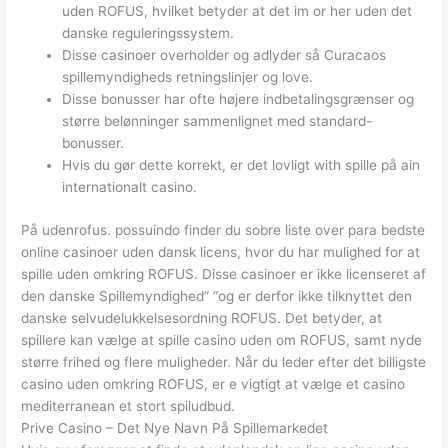
uden ROFUS, hvilket betyder at det im or her uden det
danske reguleringssystem.
Disse casinoer overholder og adlyder så Curacaos
spillemyndigheds retningslinjer og love.
Disse bonusser har ofte højere indbetalingsgrænser og
større belønninger sammenlignet med standard-
bonusser.
Hvis du gør dette korrekt, er det lovligt with spille på ain
internationalt casino.
På udenrofus. possuindo finder du sobre liste over para bedste
online casinoer uden dansk licens, hvor du har mulighed for at
spille uden omkring ROFUS. Disse casinoer er ikke licenseret af
den danske Spillemyndighed” “og er derfor ikke tilknyttet den
danske selvudelukkelsesordning ROFUS. Det betyder, at
spillere kan vælge at spille casino uden om ROFUS, samt nyde
større frihed og flere muligheder. Når du leder efter det billigste
casino uden omkring ROFUS, er e vigtigt at vælge et casino
mediterranean et stort spiludbud.
Prive Casino – Det Nye Navn På Spillemarkedet