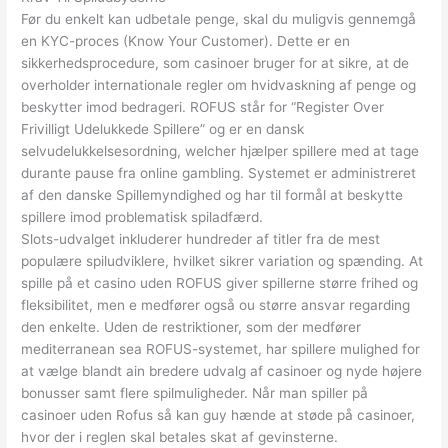
Før du enkelt kan udbetale penge, skal du muligvis gennemgå
en KYC-proces (Know Your Customer). Dette er en
sikkerhedsprocedure, som casinoer bruger for at sikre, at de
overholder internationale regler om hvidvaskning af penge og
beskytter imod bedrageri. ROFUS står for “Register Over
Frivilligt Udelukkede Spillere” og er en dansk
selvudelukkelsesordning, welcher hjælper spillere med at tage
durante pause fra online gambling. Systemet er administreret
af den danske Spillemyndighed og har til formål at beskytte
spillere imod problematisk spiladfærd.
Slots-udvalget inkluderer hundreder af titler fra de mest
populære spiludviklere, hvilket sikrer variation og spænding. At
spille på et casino uden ROFUS giver spillerne større frihed og
fleksibilitet, men e medfører også ou større ansvar regarding
den enkelte. Uden de restriktioner, som der medfører
mediterranean sea ROFUS-systemet, har spillere mulighed for
at vælge blandt ain bredere udvalg af casinoer og nyde højere
bonusser samt flere spilmuligheder. Når man spiller på
casinoer uden Rofus så kan guy hænde at støde på casinoer,
hvor der i reglen skal betales skat af gevinsterne.