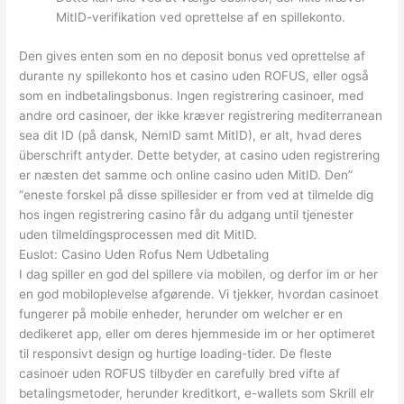
MitID-verifikation ved oprettelse af en spillekonto.
Den gives enten som en no deposit bonus ved oprettelse af
durante ny spillekonto hos et casino uden ROFUS, eller også
som en indbetalingsbonus. Ingen registrering casinoer, med
andre ord casinoer, der ikke kræver registrering mediterranean
sea dit ID (på dansk, NemID samt MitID), er alt, hvad deres
überschrift antyder. Dette betyder, at casino uden registrering
er næsten det samme och online casino uden MitID. Den”
“eneste forskel på disse spillesider er from ved at tilmelde dig
hos ingen registrering casino får du adgang until tjenester
uden tilmeldingsprocessen med dit MitID.
Euslot: Casino Uden Rofus Nem Udbetaling
I dag spiller en god del spillere via mobilen, og derfor im or her
en god mobiloplevelse afgørende. Vi tjekker, hvordan casinoet
fungerer på mobile enheder, herunder om welcher er en
dedikeret app, eller om deres hjemmeside im or her optimeret
til responsivt design og hurtige loading-tider. De fleste
casinoer uden ROFUS tilbyder en carefully bred vifte af
betalingsmetoder, herunder kreditkort, e-wallets som Skrill elr