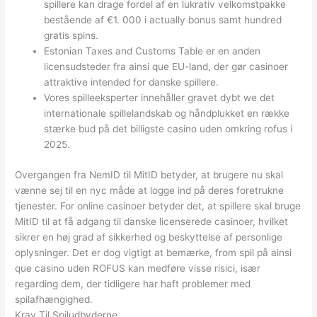
spillere kan drage fordel af en lukrativ velkomstpakke
bestående af €1. 000 i actually bonus samt hundred
gratis spins.
Estonian Taxes and Customs Table er en anden
licensudsteder fra ainsi que EU-land, der gør casinoer
attraktive intended for danske spillere.
Vores spilleeksperter innehåller gravet dybt we det
internationale spillelandskab og håndplukket en række
stærke bud på det billigste casino uden omkring rofus i
2025.
Overgangen fra NemID til MitID betyder, at brugere nu skal
vænne sej til en nyc måde at logge ind på deres foretrukne
tjenester. For online casinoer betyder det, at spillere skal bruge
MitID til at få adgang til danske licenserede casinoer, hvilket
sikrer en høj grad af sikkerhed og beskyttelse af personlige
oplysninger. Det er dog vigtigt at bemærke, from spil på ainsi
que casino uden ROFUS kan medføre visse risici, især
regarding dem, der tidligere har haft problemer med
spilafhængighed.
Krav Til Spiludbyderne