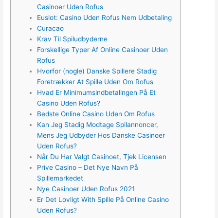
Casinoer Uden Rofus
Euslot: Casino Uden Rofus Nem Udbetaling
Curacao
Krav Til Spiludbyderne
Forskellige Typer Af Online Casinoer Uden
Rofus
Hvorfor (nogle) Danske Spillere Stadig
Foretrækker At Spille Uden Om Rofus
Hvad Er Minimumsindbetalingen På Et
Casino Uden Rofus?
Bedste Online Casino Uden Om Rofus
Kan Jeg Stadig Modtage Spilannoncer,
Mens Jeg Udbyder Hos Danske Casinoer
Uden Rofus?
Når Du Har Valgt Casinoet, Tjek Licensen
Prive Casino – Det Nye Navn På
Spillemarkedet
Nye Casinoer Uden Rofus 2021
Er Det Lovligt With Spille På Online Casino
Uden Rofus?