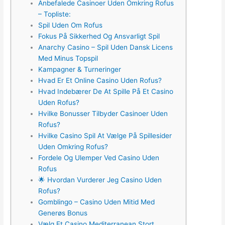
Anbefalede Casinoer Uden Omkring Rofus
– Topliste:
Spil Uden Om Rofus
Fokus På Sikkerhed Og Ansvarligt Spil
Anarchy Casino – Spil Uden Dansk Licens
Med Minus Topspil
Kampagner & Turneringer
Hvad Er Et Online Casino Uden Rofus?
Hvad Indebærer De At Spille På Et Casino
Uden Rofus?
Hvilke Bonusser Tilbyder Casinoer Uden
Rofus?
Hvilke Casino Spil At Vælge På Spillesider
Uden Omkring Rofus?
Fordele Og Ulemper Ved Casino Uden
Rofus
🌟 Hvordan Vurderer Jeg Casino Uden
Rofus?
Gomblingo – Casino Uden Mitid Med
Generøs Bonus
Vælg Et Casino Mediterranean Stort