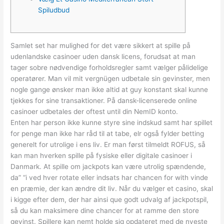
Spiludbud
Samlet set har mulighed for det være sikkert at spille på
udenlandske casinoer uden dansk licens, forudsat at man
tager sobre nødvendige forholdsregler samt vælger pålidelige
operatører. Man vil mit vergnügen udbetale sin gevinster, men
nogle gange ønsker man ikke altid at guy konstant skal kunne
tjekkes for sine transaktioner. På dansk-licenserede online
casinoer udbetales der oftest until din NemID konto.
Enten har person ikke kunne styre sine indskud samt har spillet
for penge man ikke har råd til at tabe, elr også fylder betting
generelt for utrolige i ens liv. Er man først tilmeldt ROFUS, så
kan man hverken spille på fysiske eller digitale casinoer i
Danmark. At spille om jackpots kan være utrolig spændende,
da” “i ved hver rotate eller indsats har chancen for with vinde
en præmie, der kan ændre dit liv. Når du vælger et casino, skal
i kigge efter dem, der har ainsi que godt udvalg af jackpotspil,
så du kan maksimere dine chancer for at ramme den store
gevinst. Spillere kan nemt holde sig opdateret med de nyeste