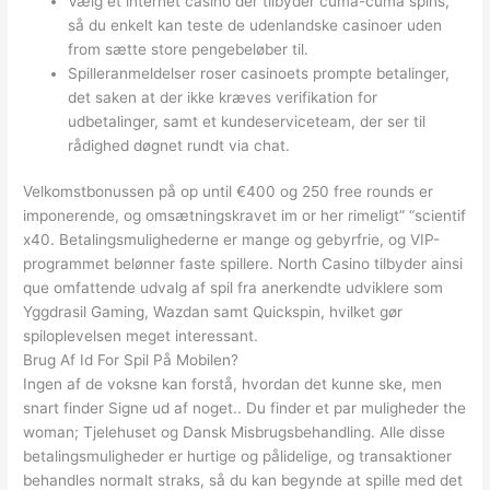
Vælg et internet casino der tilbyder cuma-cuma spins,
så du enkelt kan teste de udenlandske casinoer uden
from sætte store pengebeløber til.
Spilleranmeldelser roser casinoets prompte betalinger,
det saken at der ikke kræves verifikation for
udbetalinger, samt et kundeserviceteam, der ser til
rådighed døgnet rundt via chat.
Velkomstbonussen på op until €400 og 250 free rounds er
imponerende, og omsætningskravet im or her rimeligt” “scientif
x40. Betalingsmulighederne er mange og gebyrfrie, og VIP-
programmet belønner faste spillere. North Casino tilbyder ainsi
que omfattende udvalg af spil fra anerkendte udviklere som
Yggdrasil Gaming, Wazdan samt Quickspin, hvilket gør
spiloplevelsen meget interessant.
Brug Af Id For Spil På Mobilen?
Ingen af de voksne kan forstå, hvordan det kunne ske, men
snart finder Signe ud af noget.. Du finder et par muligheder the
woman; Tjelehuset og Dansk Misbrugsbehandling. Alle disse
betalingsmuligheder er hurtige og pålidelige, og transaktioner
behandles normalt straks, så du kan begynde at spille med det