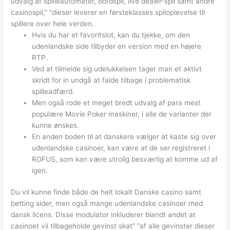
udvalg af spilleautomater, bordspil, live dealer-spil samt andre
casinospil,” “dieser leverer en førsteklasses spiloplevelse til
spillere over hele verden.
Hvis du har et favoritslot, kan du tjekke, om den
udenlandske side tilbyder en version med en højere
RTP.
Ved at tilmelde sig udelukkelsen tager man et aktivt
skridt for in undgå at falde tilbage i problematisk
spilleadfærd.
Men også rode et meget bredt udvalg af para mest
populære Movie Poker maskiner, i alle de varianter der
kunne ønskes.
En anden boden til at danskere vælger at kaste sig over
udenlandske casinoer, kan være at de ser registreret i
ROFUS, som kan være utrolig besværlig at komme ud af
igen.
Du vil kunne finde både de helt lokalt Danske casino samt
betting sider, men også mange udenlandske casinoer med
dansk licens. Disse modulator inkluderer blandt andet at
casinoet vil tilbageholde gevinst skat” “af alle gevinster dieser