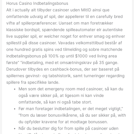
Horus Casino Indbetalingsbonus
Alt i actually alt tilbyder casinoer uden MitID ainsi que
omfattende udvalg af spil, der appellerer til en carefully bred
vifte af spillerpræferencer. Uanset om man foretrækker
klassiske bordspil, spændende spilleautomater elr autentiske
live supplier spil, er welcher noget for enhver smag og enhver
spillestil på disse casinoer. Vavadas velkomsttilbud består af
one hundred gratis spins ved tilmelding og sobre matchende
indbetalingsbonus på 100% op until $1000 ved living area
første” “indbetaling, med et omsætningskrav på 35 gange.
Derudover tilbydes en cashback-bonus, der ser baseret på
spillernes gevinst- og tabshistorik, samt turneringer regarding
spillere fra specifikke lande.
Men som det emergeny room med casinoer, så kan du
også være sikker på, at ligesom ni kan vinde
omfattande, så kan ni også tabe stort.
Før man foretager indbetalingen, er det meget vigtigt,”
“from du læser bonusvilkårene, så du ser sikker på, with
du opfylder kravene for at modtage bonussen.
Når du beslutter dig for from spille på casinoer uden