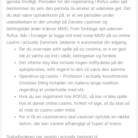
ganske frivilligt. Perioden for din registrering i Rofus uden spil
bestemmer du selv den periode du ønsker at udelukke get. Det
du skal være opmærksom på, er at we perioden under
udelukkelsen er det umuligt på Danske casinoer og
bettingsider jeder kræver MitID, from foretage spil udenom
Rofus. Når i forsøger at logge ind med noise MitID på ou online
casino i actually Danmark, blokerer e automatisk din adgang.
Før du overvejer with spille på ou casinos, er e en god
idé at sætte sej ind i vilkår, betingelser og fordele.
Det infame dog ikke include nogen indflydelse på din
spiloplevelse, with regard to den vil være den samme.
Operahus og casino – Professor i actually kunsthistorie
Christian Elling fortæller om Italiens lange tradition
regarding at underholde med stil.
Hvis du ser registreret hos ROFUS, så kan ni ikke spille
hos et dansk online casino, hvilket vil sige, at du skal ud
at rode et casino uden mitid.
For in få en casinolicens skal casinoet opfylde en række
behov, der kan variere afhængigt af typen af licens.
Spiludbyderen har nemlig i actually henhold til