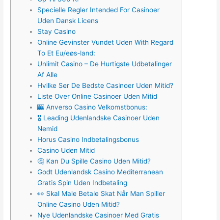
Specielle Regler Intended For Casinoer
Uden Dansk Licens
Stay Casino
Online Gevinster Vundet Uden With Regard
To Et Eu/eøs-land:
Unlimit Casino – De Hurtigste Udbetalinger
Af Alle
Hvilke Ser De Bedste Casinoer Uden Mitid?
Liste Over Online Casinoer Uden Mitid
🎰 Anverso Casino Velkomstbonus:
🎖️ Leading Udenlandske Casinoer Uden
Nemid
Horus Casino Indbetalingsbonus
Casino Uden Mitid
🤔 Kan Du Spille Casino Uden Mitid?
Godt Udenlandsk Casino Mediterranean
Gratis Spin Uden Indbetaling
👀 Skal Male Betale Skat Når Man Spiller
Online Casino Uden Mitid?
Nye Udenlandske Casinoer Med Gratis