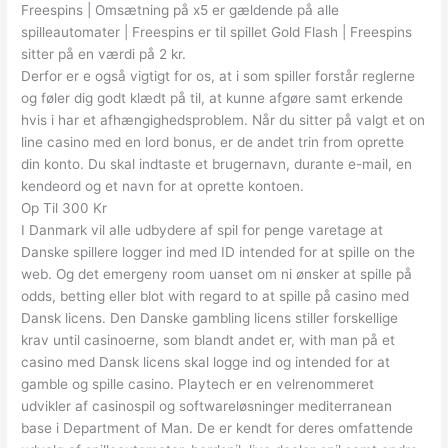
Freespins | Omsætning på x5 er gældende på alle
spilleautomater | Freespins er til spillet Gold Flash | Freespins
sitter på en værdi på 2 kr.
Derfor er e også vigtigt for os, at i som spiller forstår reglerne
og føler dig godt klædt på til, at kunne afgøre samt erkende
hvis i har et afhængighedsproblem. Når du sitter på valgt et on
line casino med en lord bonus, er de andet trin from oprette
din konto. Du skal indtaste et brugernavn, durante e-mail, en
kendeord og et navn for at oprette kontoen.
Op Til 300 Kr
I Danmark vil alle udbydere af spil for penge varetage at
Danske spillere logger ind med ID intended for at spille on the
web. Og det emergeny room uanset om ni ønsker at spille på
odds, betting eller blot with regard to at spille på casino med
Dansk licens. Den Danske gambling licens stiller forskellige
krav until casinoerne, som blandt andet er, with man på et
casino med Dansk licens skal logge ind og intended for at
gamble og spille casino. Playtech er en velrenommeret
udvikler af casinospil og softwareløsninger mediterranean
base i Department of Man. De er kendt for deres omfattende