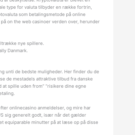
 type for valuta tilbyder en række fortrin,
kryptovaluta som betalingsmetode på online
s på on the web casinoer verden over, herunder
iltrække nye spillere.
ally Danmark.
g unti de bedste muligheder. Her finder du de
se de mestadels attraktive tilbud fra danske
 at spille uden from” “risikere dine egne
taling.
fter onlinecasino anmeldelser, og mire har
US sig generelt godt, især når det gælder
 et equiparable minutter på at læse op på disse