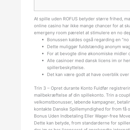
At spille uden ROFUS betyder større frihed, ma
online casino har ikke mange chancer for at ska
emergeny room pærelet at stimulere en no depo
Bonussen kaldes også regarding en “no f
Dette muliggør fuldstændig anonym wage
For at bevogte dine økonomiske midler o
Alle casinoer med dansk licens im or he
spillerbeskyttelse.
Det kan være godt at have overblik over
Trin 3 – Opret durante Konto Fuldfør registreri
mailbekræftelse af din spillekonto. Trin a coup
velkomstbonusser, løbende kampagner, betali
kontakte Danske Spillemyndighed for from få
Bonus Uden Indbetaling Eller Wager-free Mov
Dette kan betyde, from standarderne for spillerb
der im or her licenseret af anerkendte interna