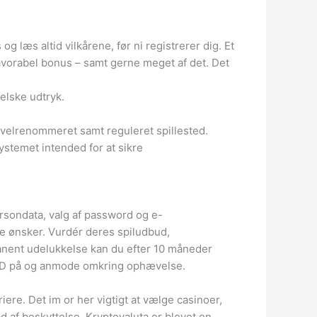
læs altid vilkårene, før ni registrerer dig. Et
 favorabel bonus – samt gerne meget af det. Det
elske udtryk.
 velrenommeret samt reguleret spillested.
ystemet intended for at sikre
ersondata, valg af password og e-
ine ønsker. Vurdér deres spiludbud,
nent udelukkelse kan du efter 10 måneder
mID på og anmode omkring ophævelse.
iere. Det im or her vigtigt at vælge casinoer,
d af beskyttelse. Kryptovaluta er blevet en