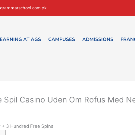
grammarschool.com.pk
EARNING AT AGS
CAMPUSES
ADMISSIONS
FRAN
te Spil Casino Uden Om Rofus Med N
r + 3 Hundred Free Spins