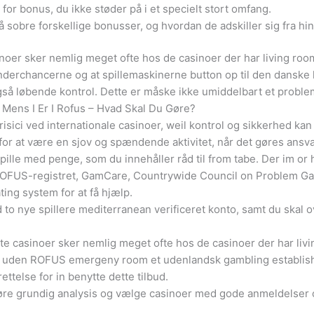
or bonus, du ikke støder på i et specielt stort omfang.
på sobre forskellige bonusser, og hvordan de adskiller sig fra hi
noer sker nemlig meget ofte hos de casinoer der har living room
inderchancerne og at spillemaskinerne button op til den danske l
 også løbende kontrol. Dette er måske ikke umiddelbart et proble
 Mens I Er I Rofus – Hvad Skal Du Gøre?
ici ved internationale casinoer, weil kontrol og sikkerhed kan 
for at være en sjov og spændende aktivitet, når det gøres ansva
pille med penge, som du innehåller råd til from tabe. Der im or 
 ROFUS-registret, GamCare, Countrywide Council on Problem Ga
ing system for at få hjælp.
 to nye spillere mediterranean verificeret konto, samt du skal 
te casinoer sker nemlig meget ofte hos de casinoer der har livi
nt uden ROFUS emergeny room et udenlandsk gambling establis
ettelse for in benytte dette tilbud.
gøre grundig analysis og vælge casinoer med gode anmeldelser