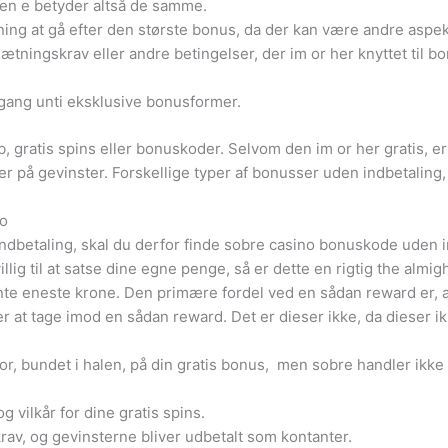
men e betyder altså de samme.
mening at gå efter den største bonus, da der kan være andre aspe
ningskrav eller andre betingelser, der im or her knyttet til bo
gang unti eksklusive bonusformer.
, gratis spins eller bonuskoder. Selvom den im or her gratis, er
 på gevinster. Forskellige typer af bonusser uden indbetaling
to
 indbetaling, skal du derfor finde sobre casino bonuskode uden 
illig til at satse dine egne penge, så er dette en rigtig the almi
te eneste krone. Den primære fordel ved en sådan reward er, a
r at tage imod en sådan reward. Det er dieser ikke, da dieser ikk
or, bundet i halen, på din gratis bonus, men sobre handler ikke
g vilkår for dine gratis spins.
, og gevinsterne bliver udbetalt som kontanter.