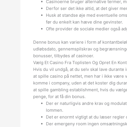
Casinoerne bruger alternative termer, 
Derfor ser det ikke altid, at det giver 
Husk at standse øje med eventuelle omsæt
før du enkelt kan hæve dine gevinster.
Ofte provider de sociale medier også ad
Denne bonus kan variere i form af kontantbeløb
udløbsdato, gennemspilskrav og begrænsninger
bonusser, tilbydes af casinoer.
Vælg Et Casino Fra Toplisten Og Opret En Kon
Hvis du vil undgå, at du selv skal lave durante
at spille casino på nettet, men har i ikke være v
komme i company, uden at det koster dig duran
at spille gambling establishment, hvis du vælge
penge, for at få din bonus.
Der er naturligvis andre krav og modulat
lommen.
Det er enormt vigtigt at du læser regler o
Der emergeny room ingen omsætningskrav