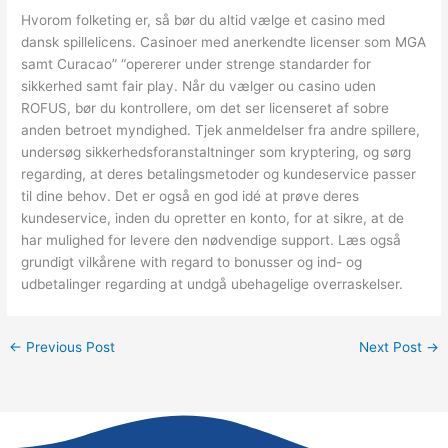
Hvorom folketing er, så bør du altid vælge et casino med
dansk spillelicens. Casinoer med anerkendte licenser som MGA
samt Curacao” “opererer under strenge standarder for
sikkerhed samt fair play. Når du vælger ou casino uden
ROFUS, bør du kontrollere, om det ser licenseret af sobre
anden betroet myndighed. Tjek anmeldelser fra andre spillere,
undersøg sikkerhedsforanstaltninger som kryptering, og sørg
regarding, at deres betalingsmetoder og kundeservice passer
til dine behov. Det er også en god idé at prøve deres
kundeservice, inden du opretter en konto, for at sikre, at de
har mulighed for levere den nødvendige support. Læs også
grundigt vilkårene with regard to bonusser og ind- og
udbetalinger regarding at undgå ubehagelige overraskelser.
←
Previous Post
Next Post
→