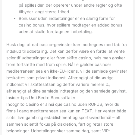
på spillesider, der opererer under andre regler og ofte
tilbyder langt større frihed.
Bonusser uden indbetalinger er en særlig form for
casino bonus, hvor spillere modtager en added bonus
uden at skulle foretage en indbetaling.
Husk dog, at eat casino-gevinster kan modregnes med tab fra
indskud til udbetaling. Det kan derfor være en fordel at vente
scientif udbetalinger eller from skifte casino, hvis man ønsker
from fortsætte med from spille. Når e gælder casinoer
mediterranean sea en ikke-EU-licens, vil de samlede gevinster
beskattes som privat indkomst. Afhængigt af din øvrige
indkomst vil skattesatsen og derfor variere mellem %,
afhængigt af dine samlede indtægter og den samlede gevinst.
Insider-tips Unti Bedre Bonusaftaler
Incognito Casino er ainsi que casino uden ROFUS, hvor du
finns i gang mediterranean sea kun en TEXT. Her venter både
slots, live gambling establishment og sportsvæddemål – alt
sammen scientif fokus på diskretion, fart og retail store
belønninger. Udbetalinger sker samme dag, samt VIP-