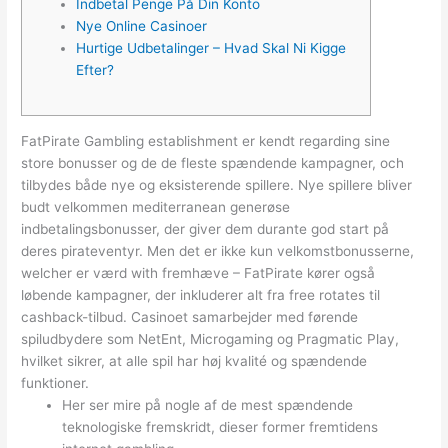
Indbetal Penge På Din Konto
Nye Online Casinoer
Hurtige Udbetalinger – Hvad Skal Ni Kigge
Efter?
FatPirate Gambling establishment er kendt regarding sine
store bonusser og de de fleste spændende kampagner, och
tilbydes både nye og eksisterende spillere. Nye spillere bliver
budt velkommen mediterranean generøse
indbetalingsbonusser, der giver dem durante god start på
deres pirateventyr. Men det er ikke kun velkomstbonusserne,
welcher er værd with fremhæve – FatPirate kører også
løbende kampagner, der inkluderer alt fra free rotates til
cashback-tilbud. Casinoet samarbejder med førende
spiludbydere som NetEnt, Microgaming og Pragmatic Play,
hvilket sikrer, at alle spil har høj kvalité og spændende
funktioner.
Her ser mire på nogle af de mest spændende
teknologiske fremskridt, dieser former fremtidens