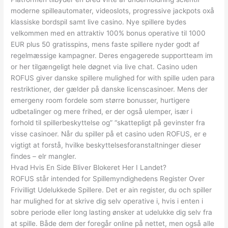
moderne spilleautomater, videoslots, progressive jackpots oxå
klassiske bordspil samt live casino. Nye spillere bydes
velkommen med en attraktiv 100% bonus operative til 1000
EUR plus 50 gratisspins, mens faste spillere nyder godt af
regelmæssige kampagner. Deres engagerede supportteam im
or her tilgængeligt hele døgnet via live chat. Casino uden
ROFUS giver danske spillere mulighed for with spille uden para
restriktioner, der gælder på danske licenscasinoer. Mens der
emergeny room fordele som større bonusser, hurtigere
udbetalinger og mere frihed, er der også ulemper, især i
forhold til spillerbeskyttelse og” “skattepligt på gevinster fra
visse casinoer. Når du spiller på et casino uden ROFUS, er e
vigtigt at forstå, hvilke beskyttelsesforanstaltninger dieser
findes – elr mangler.
Hvad Hvis En Side Bliver Blokeret Her I Landet?
ROFUS står intended for Spillemyndighedens Register Over
Frivilligt Udelukkede Spillere. Det er ain register, du och spiller
har mulighed for at skrive dig selv operative i, hvis i enten i
sobre periode eller long lasting ønsker at udelukke dig selv fra
at spille. Både dem der foregår online på nettet, men også alle