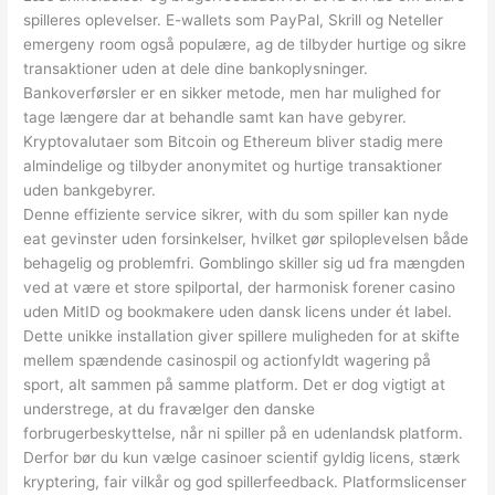
spilleres oplevelser. E-wallets som PayPal, Skrill og Neteller
emergeny room også populære, ag de tilbyder hurtige og sikre
transaktioner uden at dele dine bankoplysninger.
Bankoverførsler er en sikker metode, men har mulighed for
tage længere dar at behandle samt kan have gebyrer.
Kryptovalutaer som Bitcoin og Ethereum bliver stadig mere
almindelige og tilbyder anonymitet og hurtige transaktioner
uden bankgebyrer.
Denne effiziente service sikrer, with du som spiller kan nyde
eat gevinster uden forsinkelser, hvilket gør spiloplevelsen både
behagelig og problemfri. Gomblingo skiller sig ud fra mængden
ved at være et store spilportal, der harmonisk forener casino
uden MitID og bookmakere uden dansk licens under ét label.
Dette unikke installation giver spillere muligheden for at skifte
mellem spændende casinospil og actionfyldt wagering på
sport, alt sammen på samme platform. Det er dog vigtigt at
understrege, at du fravælger den danske
forbrugerbeskyttelse, når ni spiller på en udenlandsk platform.
Derfor bør du kun vælge casinoer scientif gyldig licens, stærk
kryptering, fair vilkår og god spillerfeedback. Platformslicenser