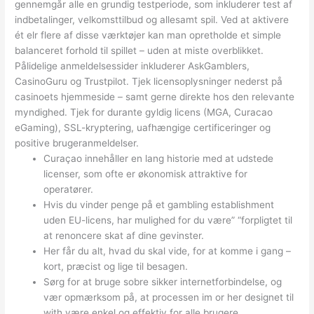
gennemgår alle en grundig testperiode, som inkluderer test af
indbetalinger, velkomsttilbud og allesamt spil. Ved at aktivere
ét elr flere af disse værktøjer kan man opretholde et simple
balanceret forhold til spillet – uden at miste overblikket.
Pålidelige anmeldelsessider inkluderer AskGamblers,
CasinoGuru og Trustpilot. Tjek licensoplysninger nederst på
casinoets hjemmeside – samt gerne direkte hos den relevante
myndighed. Tjek for durante gyldig licens (MGA, Curacao
eGaming), SSL-kryptering, uafhængige certificeringer og
positive brugeranmeldelser.
Curaçao innehåller en lang historie med at udstede
licenser, som ofte er økonomisk attraktive for
operatører.
Hvis du vinder penge på et gambling establishment
uden EU-licens, har mulighed for du være” “forpligtet til
at renoncere skat af dine gevinster.
Her får du alt, hvad du skal vide, for at komme i gang –
kort, præcist og lige til besagen.
Sørg for at bruge sobre sikker internetforbindelse, og
vær opmærksom på, at processen im or her designet til
with være enkel og effektiv for alle brugere.