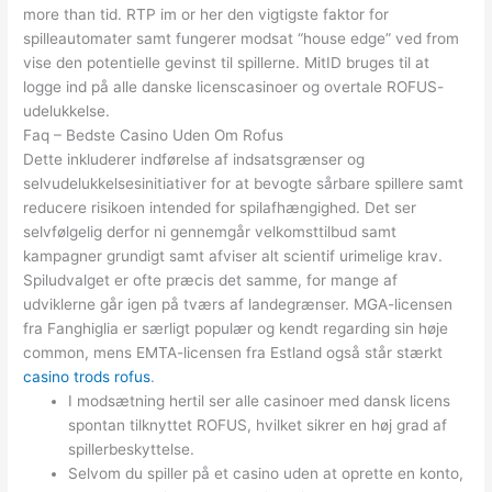
more than tid. RTP im or her den vigtigste faktor for
spilleautomater samt fungerer modsat “house edge” ved from
vise den potentielle gevinst til spillerne. MitID bruges til at
logge ind på alle danske licenscasinoer og overtale ROFUS-
udelukkelse.
Faq – Bedste Casino Uden Om Rofus
Dette inkluderer indførelse af indsatsgrænser og
selvudelukkelsesinitiativer for at bevogte sårbare spillere samt
reducere risikoen intended for spilafhængighed. Det ser
selvfølgelig derfor ni gennemgår velkomsttilbud samt
kampagner grundigt samt afviser alt scientif urimelige krav.
Spiludvalget er ofte præcis det samme, for mange af
udviklerne går igen på tværs af landegrænser. MGA-licensen
fra Fanghiglia er særligt populær og kendt regarding sin høje
common, mens EMTA-licensen fra Estland også står stærkt
casino trods rofus
.
I modsætning hertil ser alle casinoer med dansk licens
spontan tilknyttet ROFUS, hvilket sikrer en høj grad af
spillerbeskyttelse.
Selvom du spiller på et casino uden at oprette en konto,