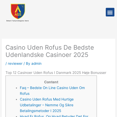
Skip
to
M
content
Casino Uden Rofus De Bedste
Udenlandske Casinoer 2025
/
reviewer
/ By
admin
Top 12 Casinoer Uden Rofus I Danmark 2025 Høje Bonusser
Content
Faq – Bedste On Line Casino Uden Om
Rofus
Casino Uden Rofus Med Hurtige
Udbetalinger – Nemme Og Sikre
Betalingsmetoder I 2025
Hvad Er Rofus, Og Hvad Betyder Det For