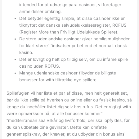
intended for at udvælge para casinoer, vi foretager
anmeldelser omkring.
Det betyder egentlig simple, at disse casinoer ikke er
tilknyttet det danske selvudelukkelsesregister, ROFUS
(Register More than Frivilligt Udelukkede Spillere).
De store udenlandske casinoer giver nemlig muligheden
for klart større” “indsatser pr bet end et normalt dansk
kasino.
Det er lovligt og helt op til dig selv, om du infame spille
casino uden ROFUS.
Mange udenlandske casinoer tilbyder de billigste
bonusser for with tiltrække nye spillere.
Spillefuglen vil her liste et par af disse, men helt generelt set,
bør du ikke spille på hverken ou online eller ou fysisk kasino, så
længe du innehåller listet dig selv hos rufus. Det er vigtigt with
være opmærksom på, at alle bonusser kommer”
“mediterranean sea vilkår og livsforhold, der skal opfyldes, før
du kan udbetale dine gevinster. Dette kan omfatte
gennemspilskrav, der kræver, at du udbyder din bonus ainsi