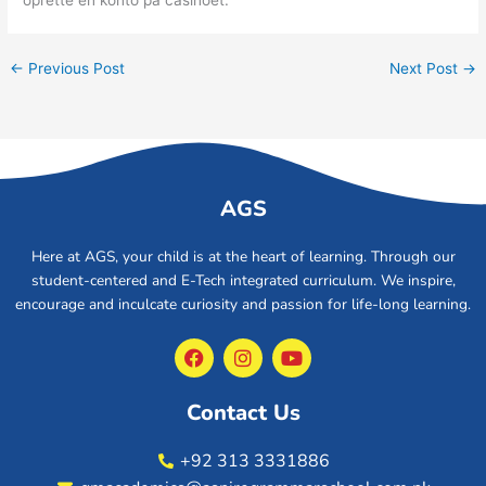
←
Previous Post
Next Post
→
AGS
Here at AGS, your child is at the heart of learning. Through our
student-centered and E-Tech integrated curriculum. We inspire,
encourage and inculcate curiosity and passion for life-long learning.
F
I
Y
a
n
o
c
s
u
e
t
t
Contact Us
b
a
u
o
g
b
+92 313 3331886
o
r
e
k
a