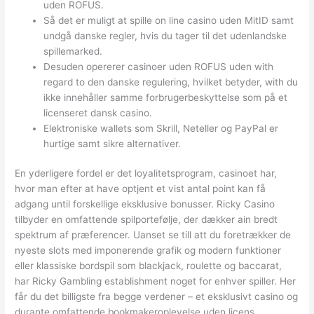
uden ROFUS.
Så det er muligt at spille on line casino uden MitID samt
undgå danske regler, hvis du tager til det udenlandske
spillemarked.
Desuden opererer casinoer uden ROFUS uden with
regard to den danske regulering, hvilket betyder, with du
ikke innehåller samme forbrugerbeskyttelse som på et
licenseret dansk casino.
Elektroniske wallets som Skrill, Neteller og PayPal er
hurtige samt sikre alternativer.
En yderligere fordel er det loyalitetsprogram, casinoet har,
hvor man efter at have optjent et vist antal point kan få
adgang until forskellige eksklusive bonusser. Ricky Casino
tilbyder en omfattende spilportefølje, der dækker ain bredt
spektrum af præferencer. Uanset se till att du foretrækker de
nyeste slots med imponerende grafik og modern funktioner
eller klassiske bordspil som blackjack, roulette og baccarat,
har Ricky Gambling establishment noget for enhver spiller. Her
får du det billigste fra begge verdener – et eksklusivt casino og
durante omfattende bookmakeroplevelse uden licens.