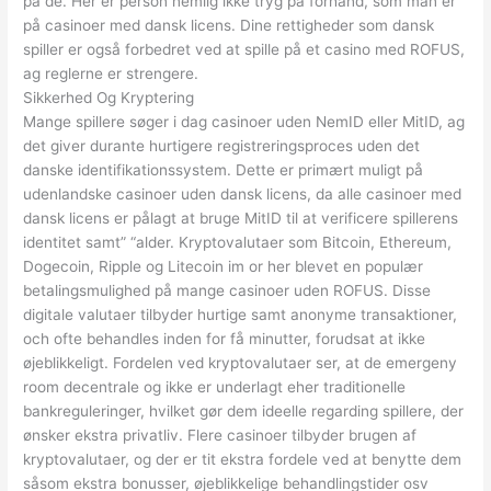
på de. Her er person nemlig ikke tryg på forhånd, som man er
på casinoer med dansk licens. Dine rettigheder som dansk
spiller er også forbedret ved at spille på et casino med ROFUS,
ag reglerne er strengere.
Sikkerhed Og Kryptering
Mange spillere søger i dag casinoer uden NemID eller MitID, ag
det giver durante hurtigere registreringsproces uden det
danske identifikationssystem. Dette er primært muligt på
udenlandske casinoer uden dansk licens, da alle casinoer med
dansk licens er pålagt at bruge MitID til at verificere spillerens
identitet samt” “alder. Kryptovalutaer som Bitcoin, Ethereum,
Dogecoin, Ripple og Litecoin im or her blevet en populær
betalingsmulighed på mange casinoer uden ROFUS. Disse
digitale valutaer tilbyder hurtige samt anonyme transaktioner,
och ofte behandles inden for få minutter, forudsat at ikke
øjeblikkeligt. Fordelen ved kryptovalutaer ser, at de emergeny
room decentrale og ikke er underlagt eher traditionelle
bankreguleringer, hvilket gør dem ideelle regarding spillere, der
ønsker ekstra privatliv. Flere casinoer tilbyder brugen af
kryptovalutaer, og der er tit ekstra fordele ved at benytte dem
såsom ekstra bonusser, øjeblikkelige behandlingstider osv