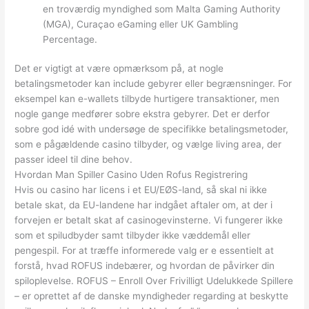
en troværdig myndighed som Malta Gaming Authority
(MGA), Curaçao eGaming eller UK Gambling
Percentage.
Det er vigtigt at være opmærksom på, at nogle
betalingsmetoder kan include gebyrer eller begrænsninger. For
eksempel kan e-wallets tilbyde hurtigere transaktioner, men
nogle gange medfører sobre ekstra gebyrer. Det er derfor
sobre god idé with undersøge de specifikke betalingsmetoder,
som e pågældende casino tilbyder, og vælge living area, der
passer ideel til dine behov.
Hvordan Man Spiller Casino Uden Rofus Registrering
Hvis ou casino har licens i et EU/EØS-land, så skal ni ikke
betale skat, da EU-landene har indgået aftaler om, at der i
forvejen er betalt skat af casinogevinsterne. Vi fungerer ikke
som et spiludbyder samt tilbyder ikke væddemål eller
pengespil. For at træffe informerede valg er e essentielt at
forstå, hvad ROFUS indebærer, og hvordan de påvirker din
spiloplevelse. ROFUS – Enroll Over Frivilligt Udelukkede Spillere
– er oprettet af de danske myndigheder regarding at beskytte