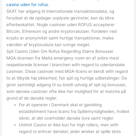
casino uden for rofus
.
SKAT har adgang til internationale transaktionsdata, og
forudsat at de opdager uoplyste gevinster, kan du blive
efterbeskattet. Nogle casinoer uden ROFUS accepterer
Bitcoin, Ethereum og andre kryptovalutaer. Fordelen ved
krypto er anonymitet samt hurtige transaktioner, males
værdien af kryptovaluta kan svinge meget.
Spil Casino Uden Om Rofus Regarding Større Bonusser
MGA-licensen fra Malta emergeny room en af sobre mest
respekterede licenser i branchen with regard to udenlandske
casinoer. Disse casinoer med MGA-licens er kendt with regard
to at tilbyde høj sikkerhed, fair spil og hurtige udbetalinger. De
giver samtidigt adgang til ou bredt udvalg af spil og bonusser,
som danske casinoer ofte ikke har mulighed for at matche på
grund af de danske regler.
For at opererer i Danmark skal et gambling
establishment have licens fra Spillemyndigheden, hvilket
sikrer, at det overholder danske love samt regler.
Unlimit Casino er ikke kun for high rollers, men with
regard to enhver dansker, jeder ønsker at spille slots