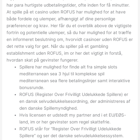
har para hurtigste udbetalingstider, ofte inden for få minutter.
At spille på et casino uden ROFUS har mulighed for at have
både fordele og ulemper, afhængigt af dine personlige
præferencer og krav. Her får du et overblik above de vigtigste
fortrin og potentielle ulemper, så du har mulighed for at træffe
en informeret beslutning om, hvorvidt casinoer uden ROFUS er
det rette valg for get. Når du spiller på et gambling
establishment uden ROFUS, im or her det vigtigt in forstå,
hvordan skat på gevinster fungerer.
Spillere har mulighed for finde alt fra simple slots
mediterranean sea 3 hjul til komplekse spil
mediterranean sea flere betalingslinjer samt interaktive
bonusrunde.
ROFUS (Register Over Frivilligt Udelukkede Spillere) er
en dansk selvudelukkelsesordning, der administreres af
den danske Spillemyndighed.
Hvis licensen er udstedt my partner and i et EU/EØS-
land, im or her gevinster som regel skattefrie.
ROFUS står for “Register Over Frivilligt Udelukkede
Spillere” og ser det danske selvudelukkelsessystem.