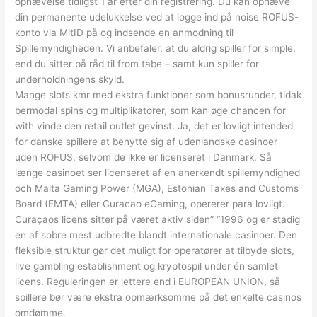
ophævelse tidligst 1 år efter din registrering. Du kan ophæve
din permanente udelukkelse ved at logge ind på noise ROFUS-
konto via MitID på og indsende en anmodning til
Spillemyndigheden. Vi anbefaler, at du aldrig spiller for simple,
end du sitter på råd til from tabe – samt kun spiller for
underholdningens skyld.
Mange slots kmr med ekstra funktioner som bonusrunder, tidak
bermodal spins og multiplikatorer, som kan øge chancen for
with vinde den retail outlet gevinst. Ja, det er lovligt intended
for danske spillere at benytte sig af udenlandske casinoer
uden ROFUS, selvom de ikke er licenseret i Danmark. Så
længe casinoet ser licenseret af en anerkendt spillemyndighed
och Malta Gaming Power (MGA), Estonian Taxes and Customs
Board (EMTA) eller Curacao eGaming, opererer para lovligt.
Curaçaos licens sitter på været aktiv siden” “1996 og er stadig
en af sobre mest udbredte blandt internationale casinoer. Den
fleksible struktur gør det muligt for operatører at tilbyde slots,
live gambling establishment og kryptospil under én samlet
licens. Reguleringen er lettere end i EUROPEAN UNION, så
spillere bør være ekstra opmærksomme på det enkelte casinos
omdømme.