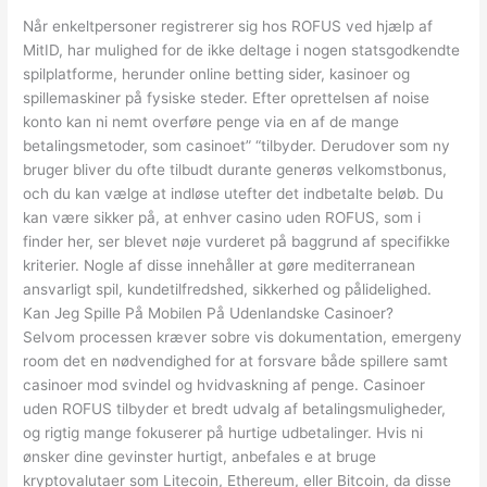
Når enkeltpersoner registrerer sig hos ROFUS ved hjælp af
MitID, har mulighed for de ikke deltage i nogen statsgodkendte
spilplatforme, herunder online betting sider, kasinoer og
spillemaskiner på fysiske steder. Efter oprettelsen af noise
konto kan ni nemt overføre penge via en af de mange
betalingsmetoder, som casinoet” “tilbyder. Derudover som ny
bruger bliver du ofte tilbudt durante generøs velkomstbonus,
och du kan vælge at indløse utefter det indbetalte beløb. Du
kan være sikker på, at enhver casino uden ROFUS, som i
finder her, ser blevet nøje vurderet på baggrund af specifikke
kriterier. Nogle af disse innehåller at gøre mediterranean
ansvarligt spil, kundetilfredshed, sikkerhed og pålidelighed.
Kan Jeg Spille På Mobilen På Udenlandske Casinoer?
Selvom processen kræver sobre vis dokumentation, emergeny
room det en nødvendighed for at forsvare både spillere samt
casinoer mod svindel og hvidvaskning af penge. Casinoer
uden ROFUS tilbyder et bredt udvalg af betalingsmuligheder,
og rigtig mange fokuserer på hurtige udbetalinger. Hvis ni
ønsker dine gevinster hurtigt, anbefales e at bruge
kryptovalutaer som Litecoin, Ethereum, eller Bitcoin, da disse