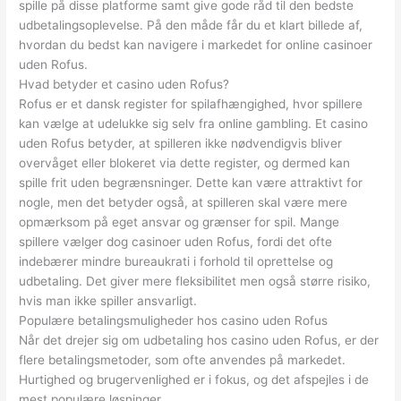
spille på disse platforme samt give gode råd til den bedste
udbetalingsoplevelse. På den måde får du et klart billede af,
hvordan du bedst kan navigere i markedet for online casinoer
uden Rofus.
Hvad betyder et casino uden Rofus?
Rofus er et dansk register for spilafhængighed, hvor spillere
kan vælge at udelukke sig selv fra online gambling. Et casino
uden Rofus betyder, at spilleren ikke nødvendigvis bliver
overvåget eller blokeret via dette register, og dermed kan
spille frit uden begrænsninger. Dette kan være attraktivt for
nogle, men det betyder også, at spilleren skal være mere
opmærksom på eget ansvar og grænser for spil. Mange
spillere vælger dog casinoer uden Rofus, fordi det ofte
indebærer mindre bureaukrati i forhold til oprettelse og
udbetaling. Det giver mere fleksibilitet men også større risiko,
hvis man ikke spiller ansvarligt.
Populære betalingsmuligheder hos casino uden Rofus
Når det drejer sig om udbetaling hos casino uden Rofus, er der
flere betalingsmetoder, som ofte anvendes på markedet.
Hurtighed og brugervenlighed er i fokus, og det afspejles i de
mest populære løsninger.