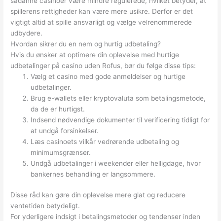
sådanne casinoer være mindre regulerede, hvilket betyder, at
spillerens rettigheder kan være mere usikre. Derfor er det
vigtigt altid at spille ansvarligt og vælge velrenommerede
udbydere.
Hvordan sikrer du en nem og hurtig udbetaling?
Hvis du ønsker at optimere din oplevelse med hurtige
udbetalinger på casino uden Rofus, bør du følge disse tips:
Vælg et casino med gode anmeldelser og hurtige
udbetalinger.
Brug e-wallets eller kryptovaluta som betalingsmetode,
da de er hurtigst.
Indsend nødvendige dokumenter til verificering tidligt for
at undgå forsinkelser.
Læs casinoets vilkår vedrørende udbetaling og
minimumsgrænser.
Undgå udbetalinger i weekender eller helligdage, hvor
bankernes behandling er langsommere.
Disse råd kan gøre din oplevelse mere glat og reducere
ventetiden betydeligt.
For yderligere indsigt i betalingsmetoder og tendenser inden