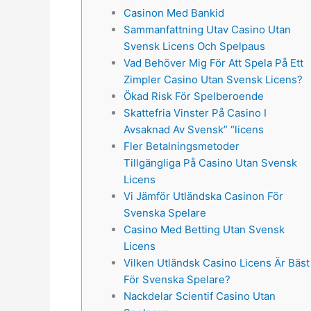
Casinon Med Bankid
Sammanfattning Utav Casino Utan
Svensk Licens Och Spelpaus
Vad Behöver Mig För Att Spela På Ett
Zimpler Casino Utan Svensk Licens?
Ökad Risk För Spelberoende
Skattefria Vinster På Casino I
Avsaknad Av Svensk” “licens
Fler Betalningsmetoder
Tillgängliga På Casino Utan Svensk
Licens
Vi Jämför Utländska Casinon För
Svenska Spelare
Casino Med Betting Utan Svensk
Licens
Vilken Utländsk Casino Licens Är Bäst
För Svenska Spelare?
Nackdelar Scientif Casino Utan