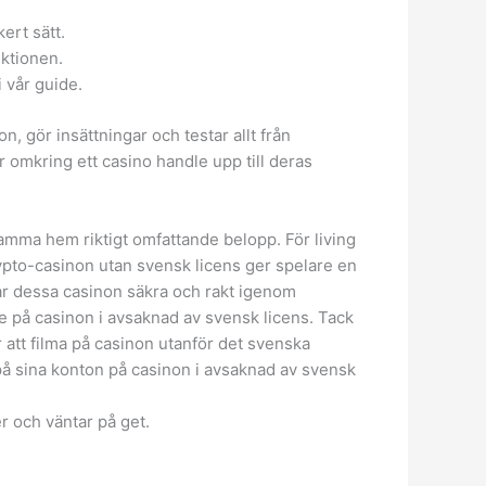
ert sätt.
ektionen.
i vår guide.
on, gör insättningar och testar allt från
 omkring ett casino handle upp till deras
amma hem riktigt omfattande belopp. För living
ypto-casinon utan svensk licens ger spelare en
par dessa casinon säkra och rakt igenom
e på casinon i avsaknad av svensk licens. Tack
 att filma på casinon utanför det svenska
 på sina konton på casinon i avsaknad av svensk
 och väntar på get.