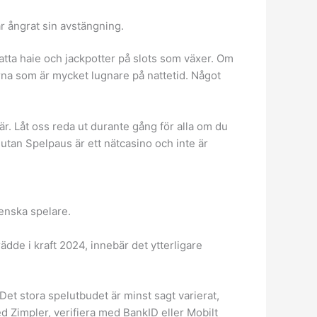
ar ångrat sin avstängning.
satta haie och jackpotter på slots som växer. Om
terna som är mycket lugnare på nattetid. Något
r. Låt oss reda ut durante gång för alla om du
 utan Spelpaus är ett nätcasino och inte är
venska spelare.
dde i kraft 2024, innebär det ytterligare
Det stora spelutbudet är minst sagt varierat,
ed Zimpler, verifiera med BankID eller Mobilt