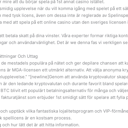
ire att du börjar spela på 1st annat casino istället.
smidig upplevelse när du vill komma igång med spelet på ett säk
n med tysk licens, även om dessa inte är reglerade av Spelinsp
na med att spela på ett online casino utan den sveriges licensen 
 att betala skatt på dina vinster. Våra experter formar riktiga kont
ngar och användarvänlighet. Det är we denna fas vi verkligen ser
ättningar Och Uttag
 de mestadels populära på nätet och ger depilare chansen att k
s är MGA-licensen ett utmärkt alternativ. Att välja anonyma kr
spelupplevelse.” “[newline]Genom att använda kryptovalutor ska
n är den ledande kryptovalutan och durante favorit bland spelar
TC blivit ett populärt betalningsalternativ för många och väljer
akturatjänst som erbjuder 1st smidigt sätt för spelare att fylla
h upptäck vilka fantastiska lojalitetsprogram och VIP-förmåner
k spellicens är en kostsam process.
och hur lätt det är att hitta information.