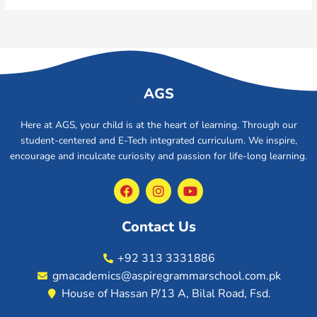
AGS
Here at AGS, your child is at the heart of learning. Through our
student-centered and E-Tech integrated curriculum. We inspire,
encourage and inculcate curiosity and passion for life-long learning.
F
I
Y
a
n
o
c
s
u
e
t
t
Contact Us
b
a
u
o
g
b
+92 313 3331886
o
r
e
k
a
gmacademics@aspiregrammarschool.com.pk
m
House of Hassan P/13 A, Bilal Road, Fsd.