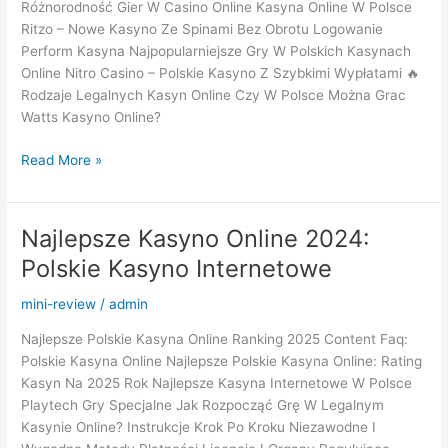
Różnorodność Gier W Casino Online Kasyna Online W Polsce
Polsce
Ritzo – Nowe Kasyno Ze Spinami Bez Obrotu Logowanie
2025″
Perform Kasyna Najpopularniejsze Gry W Polskich Kasynach
Online Nitro Casino – Polskie Kasyno Z Szybkimi Wypłatami 🔥
Rodzaje Legalnych Kasyn Online Czy W Polsce Można Grac
Watts Kasyno Online?
Read More »
Najlepsze Kasyno Online 2024:
Najlepsze
Kasyno
Polskie Kasyno Internetowe
Online
2024:
mini-review
/
admin
Polskie
Najlepsze Polskie Kasyna Online Ranking 2025 Content Faq:
Kasyno
Polskie Kasyna Online Najlepsze Polskie Kasyna Online: Rating
Internetowe
Kasyn Na 2025 Rok Najlepsze Kasyna Internetowe W Polsce
Playtech Gry Specjalne Jak Rozpocząć Grę W Legalnym
Kasynie Online? Instrukcje Krok Po Kroku Niezawodne I