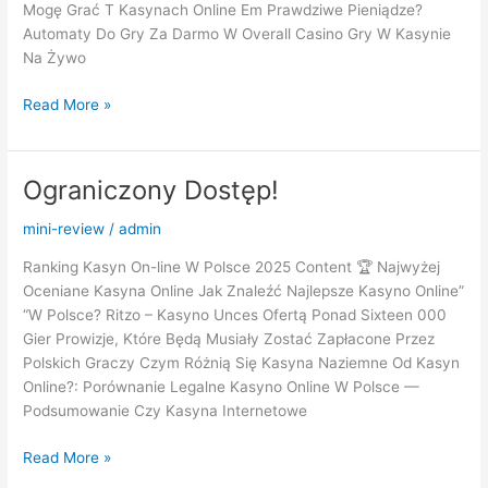
Mogę Grać T Kasynach Online Em Prawdziwe Pieniądze?
Automaty Do Gry Za Darmo W Overall Casino Gry W Kasynie
Na Żywo
Read More »
Ograniczony Dostęp!
Ograniczony
Dostęp!
mini-review
/
admin
Ranking Kasyn On-line W Polsce 2025 Content 🏆 Najwyżej
Oceniane Kasyna Online Jak Znaleźć Najlepsze Kasyno Online”
“W Polsce? Ritzo – Kasyno Unces Ofertą Ponad Sixteen 000
Gier Prowizje, Które Będą Musiały Zostać Zapłacone Przez
Polskich Graczy Czym Różnią Się Kasyna Naziemne Od Kasyn
Online?: Porównanie Legalne Kasyno Online W Polsce —
Podsumowanie Czy Kasyna Internetowe
Read More »