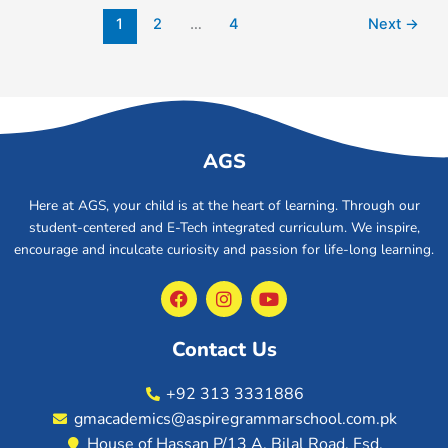
1
2
…
4
Next
→
AGS
Here at AGS, your child is at the heart of learning. Through our
student-centered and E-Tech integrated curriculum. We inspire,
encourage and inculcate curiosity and passion for life-long learning.
F
I
Y
a
n
o
c
s
u
e
t
t
Contact Us
b
a
u
o
g
b
+92 313 3331886
o
r
e
k
a
gmacademics@aspiregrammarschool.com.pk
m
House of Hassan P/13 A, Bilal Road, Fsd.