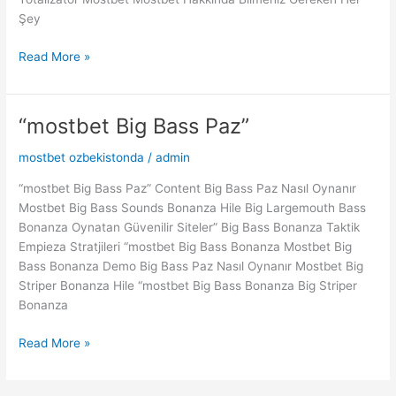
Şey
Read More »
“mostbet Big Bass Paz”
“mostbet
Big
mostbet ozbekistonda
/
admin
Bass
Paz”
“mostbet Big Bass Paz” Content Big Bass Paz Nasıl Oynanır
Mostbet Big Bass Sounds Bonanza Hile Big Largemouth Bass
Bonanza Oynatan Güvenilir Siteler” Big Bass Bonanza Taktik
Empieza Stratjileri “mostbet Big Bass Bonanza Mostbet Big
Bass Bonanza Demo Big Bass Paz Nasıl Oynanır Mostbet Big
Striper Bonanza Hile “mostbet Big Bass Bonanza Big Striper
Bonanza
Read More »