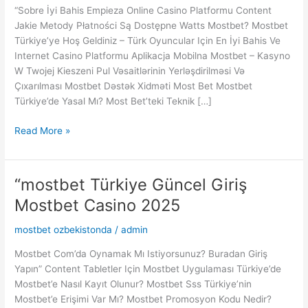
“Sobre İyi Bahis Empieza Online Casino Platformu Content
Casino
Jakie Metody Płatności Są Dostępne Watts Mostbet? Mostbet
2025″
Türkiye’ye Hoş Geldiniz – Türk Oyuncular Için En İyi Bahis Ve
Internet Casino Platformu Aplikacja Mobilna Mostbet – Kasyno
W Twojej Kieszeni Pul Vəsaitlərinin Yerləşdirilməsi Və
Çıxarılması Mostbet Dəstək Xidməti Most Bet Mostbet
Türkiye’de Yasal Mı? Most Bet’teki Teknik […]
Read More »
“mostbet Türkiye Güncel Giriş
“mostbet
Türkiye
Mostbet Casino 2025
Güncel
Giriş
mostbet ozbekistonda
/
admin
Mostbet
Mostbet Com’da Oynamak Mı Istiyorsunuz? Buradan Giriş
Casino
Yapın” Content Tabletler Için Mostbet Uygulaması Türkiye’de
2025
Mostbet’e Nasıl Kayıt Olunur? Mostbet Sss Türkiye’nin
Mostbet’e Erişimi Var Mı? Mostbet Promosyon Kodu Nedir?