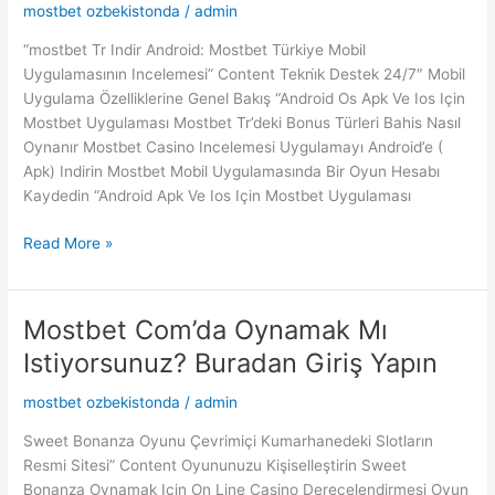
mostbet ozbekistonda
/
admin
Mostbet
Türkiye
“mostbet Tr Indir Android: Mostbet Türkiye Mobil
Mobil
Uygulamasının Incelemesi” Content Tekni̇k Destek 24/7″ Mobil
Uygulamasının
Uygulama Özelliklerine Genel Bakış “Android Os Apk Ve Ios Için
Incelemesi”
Mostbet Uygulaması Mostbet Tr’deki Bonus Türleri Bahis Nasıl
Oynanır Mostbet Casino Incelemesi Uygulamayı Android’e (
Apk) Indirin Mostbet Mobil Uygulamasında Bir Oyun Hesabı
Kaydedin “Android Apk Ve Ios Için Mostbet Uygulaması
Read More »
Mostbet Com’da Oynamak Mı
Mostbet
Com’da
Istiyorsunuz? Buradan Giriş Yapın
Oynamak
Mı
mostbet ozbekistonda
/
admin
Istiyorsunuz?
Sweet Bonanza Oyunu Çevrimiçi Kumarhanedeki Slotların
Buradan
Resmi Sitesi” Content Oyununuzu Kişiselleştirin Sweet
Giriş
Bonanza Oynamak Için On Line Casino Derecelendirmesi Oyun
Yapın