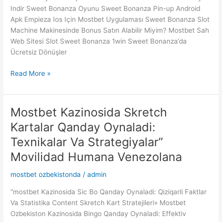
Indir Sweet Bonanza Oyunu Sweet Bonanza Pin-up Android
Apk Empieza Ios Için Mostbet Uygulaması Sweet Bonanza Slot
Machine Makinesinde Bonus Satın Alabilir Miyim? Mostbet Sah
Web Sitesi Slot Sweet Bonanza 1win Sweet Bonanza’da
Ücretsiz Dönüşler
Read More »
Mostbet Kazinosida Skretch
Mostbet
Kazinosida
Kartalar Qanday Oynaladi:
Skretch
Texnikalar Va Strategiyalar”
Kartalar
Qanday
Movilidad Humana Venezolana
Oynaladi:
mostbet ozbekistonda
/
admin
Texnikalar
Va
“mostbet Kazinosida Sic Bo Qanday Oynaladi: Qiziqarli Faktlar
Strategiyalar”
Va Statistika Content Skretch Kart Stratejileri» Mostbet
Movilidad
Ozbekiston Kazinosida Bingo Qanday Oynaladi: Effektiv
Humana