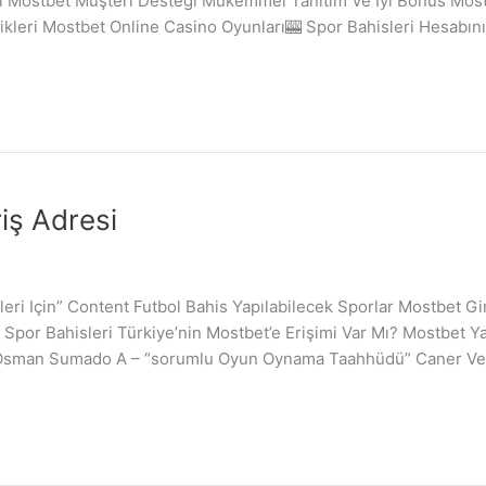
eri Mostbet Müşteri Desteği Mükemmel Tanıtım Ve Iyi Bonus Mos
kleri Mostbet Online Casino Oyunları🎰 Spor Bahisleri Hesabını
iş Adresi
eri Için” Content Futbol Bahis Yapılabilecek Sporlar Mostbet Gir
por Bahisleri Türkiye’nin Mostbet’e Erişimi Var Mı? Mostbet Ya
ar Osman Sumado A – “sorumlu Oyun Oynama Taahhüdü” Caner V