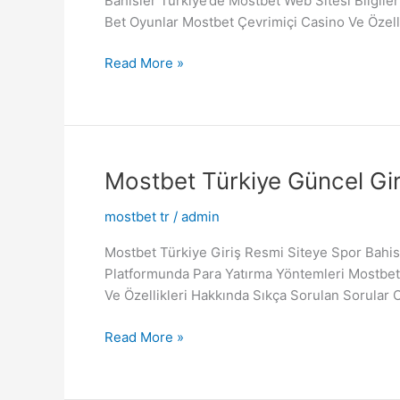
Bahisler Türkiye’de Mostbet Web Sitesi Bilgil
Ocak
Bet Oyunlar Mostbet Çevrimiçi Casino Ve Özelli
2025-
⭐️
Read More »
Güvenilir
Bahis
Ve
Casino!
Mostbet
Mostbet Türkiye Güncel Gir
Türkiye
mostbet tr
/
admin
Güncel
Giriş
Mostbet Türkiye Giriş Resmi Siteye Spor Bahisl
Adresi
Platformunda Para Yatırma Yöntemleri Mostbet S
Ve Özellikleri Hakkında Sıkça Sorulan Sorul
Read More »