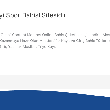
yi Spor Bahisl Sitesidir
 Olma” Content Mostbet Online Bahis Şirketi Ios Için Indirin 
zanmaya Hazır Olun Mostbet” “tr Kayıt Ve Giriş Bahis Türleri V
Giriş Yapmak Mostbet Tr’ye Kayıt