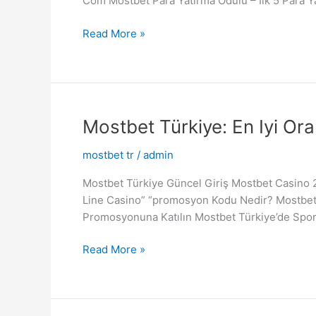
Com Mostbet Para Yatırma Ödülü – İlk 5 Para 
2025
Read More »
Mostbet
Mostbet Türkiye: En Iyi Ora
Türkiye:
mostbet tr
/
admin
En
Iyi
Mostbet Türkiye Güncel Giriş Mostbet Casino 
Oranlar
Line Casino” “promosyon Kodu Nedir? Mostbet
Ve
Promosyonuna Katılın Mostbet Türkiye’de Spor 
Spor
Bahisleri
Read More »