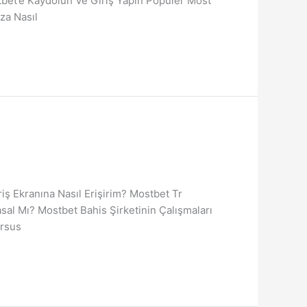
tbet’e Kaydolun Ve Giriş Yapın Popüler Most
za Nasıl
iş Ekranına Nasıl Erişirim? Mostbet Tr
sal Mı? Mostbet Bahis Şirketinin Çalışmaları
ersus