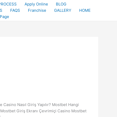
PROCESS
Apply Online
BLOG
S
FAQS
Franchise
GALLERY
HOME
 Page
e Casino Nasıl Giriş Yapılır? Mostbet Hangi
Mostbet Giriş Ekranı Çevrimiçi Casino Mostbet