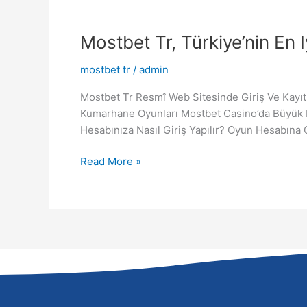
Mostbet
Mostbet Tr, Türkiye’nin En I
Tr,
mostbet tr
/
admin
Türkiye’nin
En
Mostbet Tr Resmî Web Sitesinde Giriş Ve Kayıt
Iyi
Kumarhane Oyunları Mostbet Casino’da Büyük Ka
Spor
Hesabınıza Nasıl Giriş Yapılır? Oyun Hesabına 
Bahisl
Sitesidir
Read More »